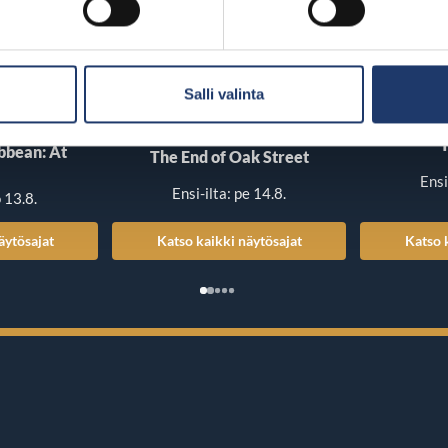
Salli valinta
T
ibbean: At
The End of Oak Street
Ensi
Ensi-ilta: pe 14.8.
o 13.8.
äytösajat
Katso kaikki näytösajat
Katso 