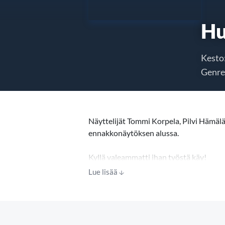
Hu
Kesto
Genre
Näyttelijät Tommi Korpela, Pilvi Hämäl
ennakkonäytöksen alussa.
Kyllä valeammatti ihan työstä käy!
Lue lisää
Rike Jokelan ohjaama ajankohtainen ja 
Sirusta, joka saa väärinymmärrysten seur
Uusi parisuhde asianajaja Nikon kanssa o
useampi lähipiiristä valehtelee, jotkut