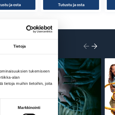
ustu ja osta
Tutustu ja osta
Tietoja
 ominaisuuksien tukemiseen
tiikka-alan
ietoja muihin tietoihin, joita
Markkinointi