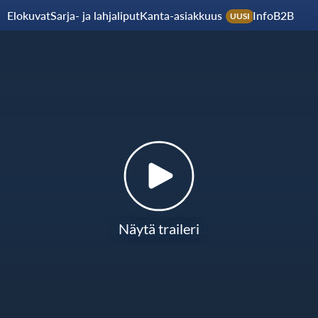
Elokuvat
Sarja- ja lahjaliput
Kanta-asiakkuus
Info
B2B
UUSI
Näytä traileri