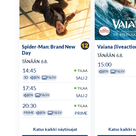
Spider-Man: Brand New
Vaiana (liveactio
Day
TÄNÄÄN 6.8.
TÄNÄÄN 6.8.
15:00
14:45
TILAA
EN
FI&SV
SALI 2
3D
EN
FI&SV
17:45
TILAA
SALI 2
EN
FI&SV
20:30
TILAA
PRIME
PRIME
EN
FI&SV
Katso kaikki näytösajat
Katso kaikki n