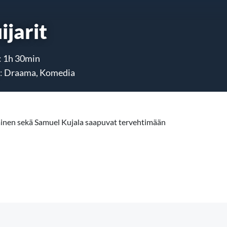
ijarit
:
1h 30min
:
Draama, Komedia
äinen sekä Samuel Kujala saapuvat tervehtimään
vauhdikas komedia kertoo pätkätöiden ja rahapulan rasittamasta
auksena huijattua itsensä valelääkäriksi hyvinvointiklinikalle.
n toivottavasti totta, vaikka muuten vaikuttaa, että Sirun lisäksi
 jopa ammatikseen.