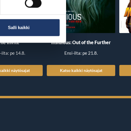
Salli kaikki
he Invite
Insidious: Out of the Further
-ilta: pe 14.8.
Ensi-ilta: pe 21.8.
kaikki näytösajat
Katso kaikki näytösajat