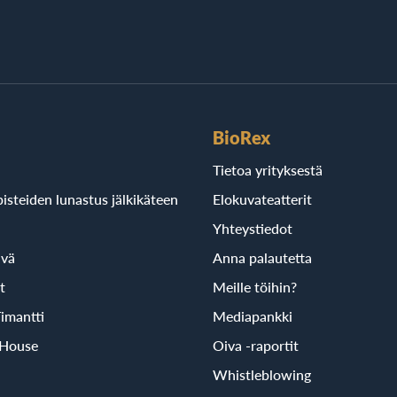
BioRex
Tietoa yrityksestä
isteiden lunastus jälkikäteen
Elokuvateatterit
Yhteystiedot
ivä
Anna palautetta
t
Meille töihin?
imantti
Mediapankki
 House
Oiva -raportit
Whistleblowing