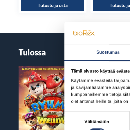
Tutustu ja osta
Tutustu ja
Tulossa
Suostumus
Tämä sivusto käyttää eväste
Käytämme evästeitä tarjoama
ja kävijämäärämme analysoim
kumppaneillemme tietoja siitä
olet antanut heille tai joita o
Suostumuksen
Välttämätön
valinta