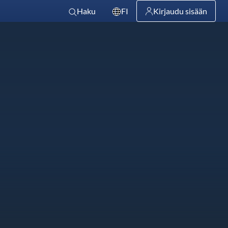
Haku
FI
Kirjaudu sisään