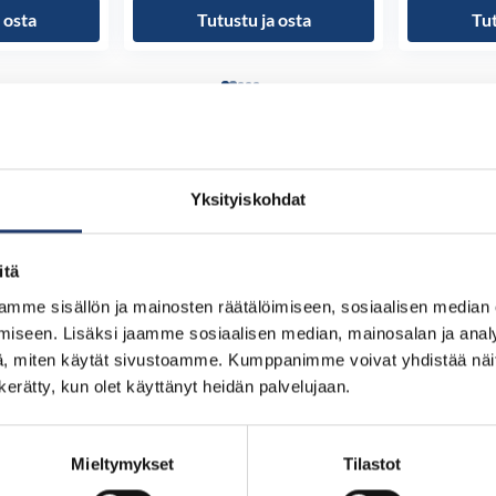
 osta
Tutustu ja osta
Tut
Yksityiskohdat
itä
mme sisällön ja mainosten räätälöimiseen, sosiaalisen median
iseen. Lisäksi jaamme sosiaalisen median, mainosalan ja analy
, miten käytät sivustoamme. Kumppanimme voivat yhdistää näitä t
n kerätty, kun olet käyttänyt heidän palvelujaan.
Mieltymykset
Tilastot