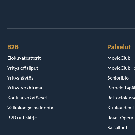
B2B
Palvelut
Elokuvateatterit
MovieClub
Yritysleffaliput
MovieClub -p
Yritysnäytös
Senioribio
Yritystapahtuma
Perheleffapä
Koululaisnäytökset
Retroelokuva
Valkokangasmainonta
Kuukauden T
B2B uutiskirje
Royal Opera
Sarjaliput