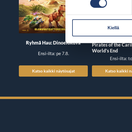
Kiellä
Ryhmä Hau: Dinoelokuva
Pirates of the Car
World’s End
Ensi-ilta: pe 7.8.
Ensi-ilta: t
Katso kaikki näytösajat
Katso kaikki n