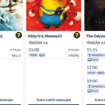
n)
Kätyrit & Monsterit
The Odyss
TÄNÄÄN 6.8.
TÄNÄÄN 6.8
15:00
15:15
TILAA
TILAA
SALI 5
PRIME
PRIME
FI
ANNISKEL
FI&SV
17:00
PRIME
EN
19:00
ANNISKEL
FI&SV
äytösajat
Katso kaikki näytösajat
Katso 