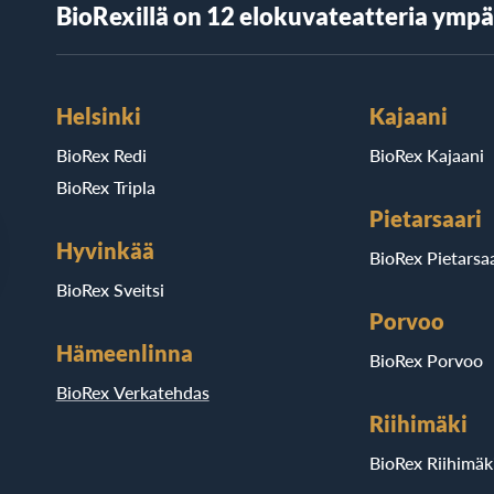
BioRexillä on 12 elokuvateatteria ymp
Helsinki
Kajaani
BioRex Redi
BioRex Kajaani
BioRex Tripla
Pietarsaari
Hyvinkää
BioRex Pietarsaa
BioRex Sveitsi
Porvoo
Hämeenlinna
BioRex Porvoo
BioRex Verkatehdas
Riihimäki
BioRex Riihimäk