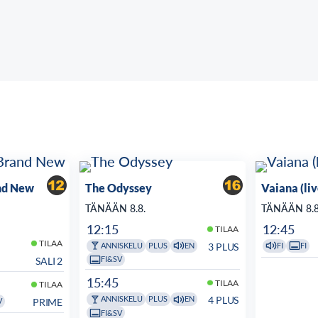
nd New
The Odyssey
Vaiana (li
TÄNÄÄN 8.8.
TÄNÄÄN 8.8
12:15
12:45
TILAA
TILAA
3 PLUS
ANNISKELU
PLUS
EN
FI
FI
FI&SV
SALI 2
15:45
TILAA
TILAA
4 PLUS
ANNISKELU
PLUS
EN
PRIME
V
FI&SV