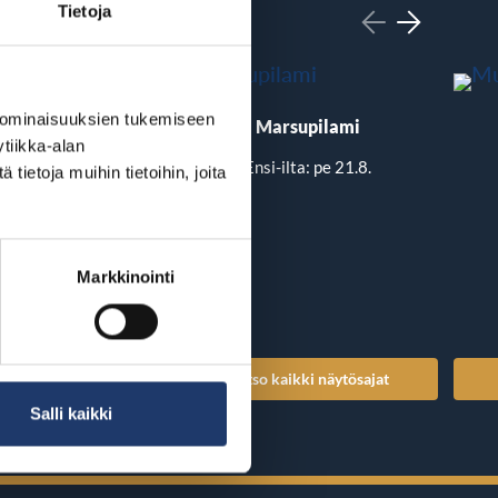
Tietoja
 ominaisuuksien tukemiseen
 Out of the Further
Marsupilami
tiikka-alan
-ilta: pe 21.8.
Ensi-ilta: pe 21.8.
ietoja muihin tietoihin, joita
Markkinointi
kaikki näytösajat
Katso kaikki näytösajat
Salli kaikki