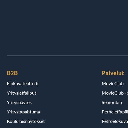
B2B
Palvelut
Elokuvateatterit
MovieClub
Yritysleffaliput
MovieClub -p
Yritysnäytös
Senioribio
Yritystapahtuma
Perheleffapä
Koululaisnäytökset
Retroelokuva