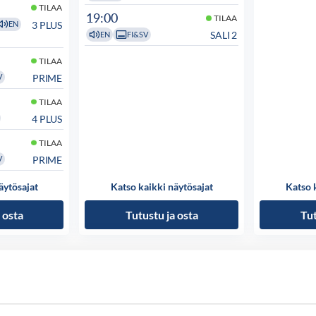
TILAA
19:00
TILAA
3 PLUS
EN
SALI 2
EN
FI&SV
TILAA
PRIME
V
TILAA
4 PLUS
TILAA
PRIME
V
äytösajat
Katso kaikki näytösajat
Katso 
 osta
Tutustu ja osta
Tut