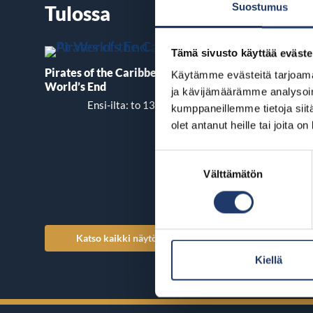
Suostumus
Tulossa
Tämä sivusto käyttää eväste
Pirates of the Caribbean: At
Käytämme evästeitä tarjoama
The End of Oa
World’s End
ja kävijämäärämme analysoim
Ensi-ilta: to 13.8.
Ensi-ilta: p
kumppaneillemme tietoja siitä
olet antanut heille tai joita o
Suostumuksen
Välttämätön
valinta
Katso kaikki näytösajat
Katso kaikki n
Kiellä