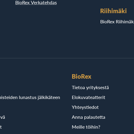
BioRex Verkatehdas
Riihimäki
BioRex Riihimäk
BioRex
Tietoa yrityksestä
isteiden lunastus jälkikäteen
Elokuvateatterit
Yhteystiedot
ivä
Anna palautetta
t
Meille töihin?