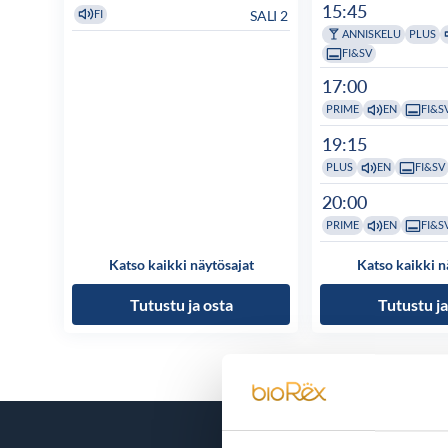
15:45
SALI 2
FI
ANNISKELU
PLUS
FI&SV
17:00
PRIME
EN
FI&S
19:15
PLUS
EN
FI&SV
20:00
PRIME
EN
FI&S
Katso kaikki näytösajat
Katso kaikki n
Tutustu ja osta
Tutustu ja