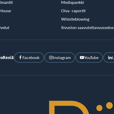
imantti
Mediapankki
 House
Oiva -raportit
Whistleblowing
velut
Sivuston saavutettavuusselos
ioRexiä
Facebook
Instagram
YouTube
L