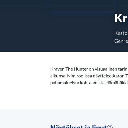
Kr
Kesto
Genre
Kraven The Hunter on visuaalinen tarina 
alkunsa. Nimiroolissa näyttelee Aaron 
pahamaineista kohtaamista Hämähäkki
Näytökset ja liput