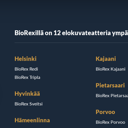
BioRexillä on 12 elokuvateatteria ymp
Helsinki
Kajaani
BioRex Redi
BioRex Kajaani
BioRex Tripla
Pietarsaari
Hyvinkää
BioRex Pietarsaa
BioRex Sveitsi
Porvoo
Hämeenlinna
BioRex Porvoo