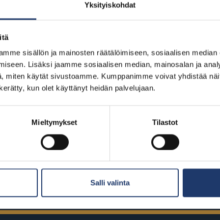
Yksityiskohdat
itä
mme sisällön ja mainosten räätälöimiseen, sosiaalisen median
k Street
The Invite
Insidious:
iseen. Lisäksi jaamme sosiaalisen median, mainosalan ja analy
e 14.8.
Ensi-ilta: pe 14.8.
Ensi
, miten käytät sivustoamme. Kumppanimme voivat yhdistää näitä t
n kerätty, kun olet käyttänyt heidän palvelujaan.
Mieltymykset
Tilastot
äytösajat
Katso kaikki näytösajat
Katso 
Salli valinta