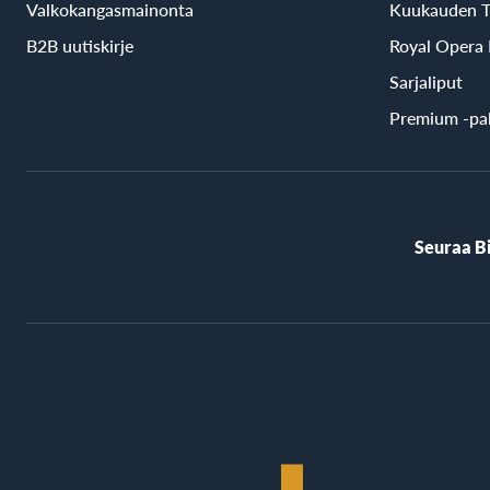
Valkokangasmainonta
Kuukauden T
B2B uutiskirje
Royal Opera
Sarjaliput
Premium -pal
Seuraa B
BioRex
Cinemas