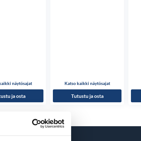
kaikki näytösajat
Katso kaikki näytösajat
ustu ja osta
Tutustu ja osta