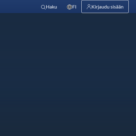
Haku
FI
Kirjaudu sisään