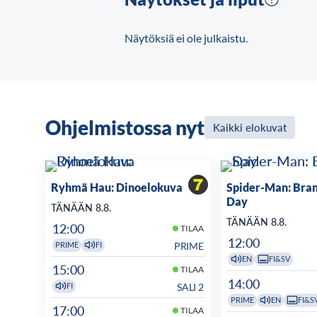
Näytöksiä ei ole julkaistu.
Ohjelmistossa nyt
Kaikki elokuvat
Ryhmä Hau: Dinoelokuva
Spider-Man: Bra
Day
TÄNÄÄN 8.8.
TÄNÄÄN 8.8.
12:00
TILAA
12:00
PRIME
PRIME
FI
EN
FI&SV
15:00
TILAA
14:00
SALI 2
FI
PRIME
EN
FI&S
17:00
TILAA