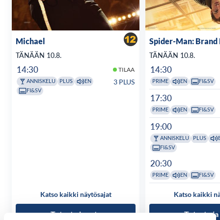
Michael
Spider-Man: Brand
TÄNÄÄN 10.8.
TÄNÄÄN 10.8.
14:30
14:30
TILAA
3 PLUS
ANNISKELU
PLUS
EN
PRIME
EN
FI&SV
FI&SV
17:30
PRIME
EN
FI&SV
19:00
ANNISKELU
PLUS
FI&SV
20:30
PRIME
EN
FI&SV
Katso kaikki näytösajat
Katso kaikki n
Tutustu ja osta
Tutustu ja