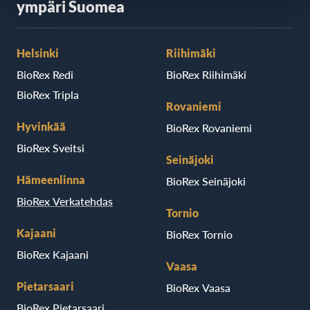
ympäri Suomea
Helsinki
Riihimäki
BioRex Redi
BioRex Riihimäki
BioRex Tripla
Rovaniemi
Hyvinkää
BioRex Rovaniemi
BioRex Sveitsi
Seinäjoki
Hämeenlinna
BioRex Seinäjoki
BioRex Verkatehdas
Tornio
Kajaani
BioRex Tornio
BioRex Kajaani
Vaasa
Pietarsaari
BioRex Vaasa
BioRex Pietarsaari