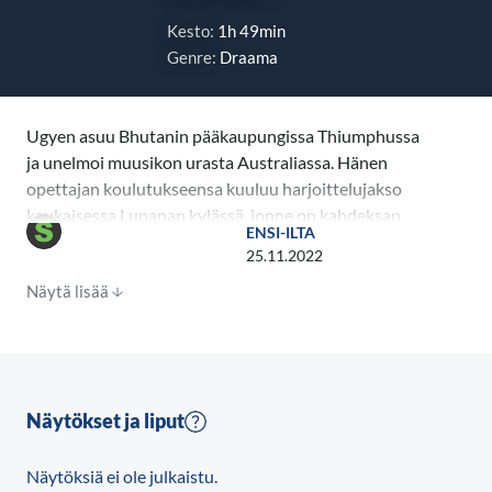
Kesto:
1h 49min
Genre:
Draama
Ugyen asuu Bhutanin pääkaupungissa Thiumphussa
ja unelmoi muusikon urasta Australiassa. Hänen
opettajan koulutukseensa kuuluu harjoittelujakso
kaukaisessa Lunanan kylässä, jonne on kahdeksan
ENSI-ILTA
päivän patikkamatka lähimmästä kaupungista.
25.11.2022
Tuskaisen matkan jälkeen häntä aluksi hirvittää kylän
Näytä lisää
alkeellinen elämä. Mutta pikkuhiljaa kyläläiset –
mukaanlukien luokkahuoneessa asuva jakki –
sulattavat hänen sydämensä.
KOULU MAAILMAN LAIDALLA oli Oscar-
Näytökset ja liput
ehdokkaana parhaana kansainvälisenä elokuvana
eikä vähiten mieltä ylentävän tarinansa ja Himalajan
Näytöksiä ei ole julkaistu.
upeiden maisemien ansiosta.