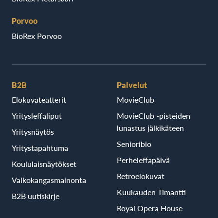
Porvoo
BioRex Porvoo
B2B
Palvelut
Elokuvateatterit
MovieClub
Yritysleffaliput
MovieClub -pisteiden
lunastus jälkikäteen
Yritysnäytös
Senioribio
Yritystapahtuma
Perheleffapäivä
Koululaisnäytökset
Retroelokuvat
Valkokangasmainonta
Kuukauden Timantti
B2B uutiskirje
Royal Opera House