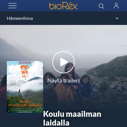
BioRex Cinemas
Haku
Kirjau
AVAA VALIKKO
Näytä traileri
Koulu maailman
laidalla