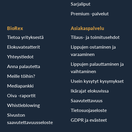
Sarjaliput
Premium -palvelut
BioRex
Asiakaspalvelu
Tietoa yrityksestä
Tilaus- ja toimitusehdot
Elokuvateatterit
Lippujen ostaminen ja
varaaminen
Yhteystiedot
Lippujen palauttaminen ja
Anna palautetta
vaihtaminen
Meille töihin?
Usein kysytyt kysymykset
Mediapankki
Ikärajat elokuvissa
Oiva -raportit
Saavutettavuus
Whistleblowing
Tietosuojaseloste
Sivuston
GDPR ja evästeet
saavutettavuusseloste