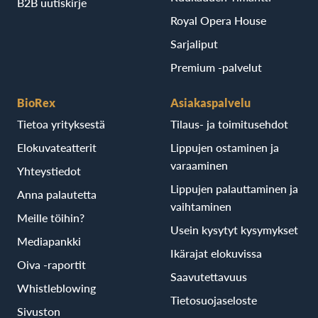
B2B uutiskirje
Royal Opera House
Sarjaliput
Premium -palvelut
BioRex
Asiakaspalvelu
Tietoa yrityksestä
Tilaus- ja toimitusehdot
Elokuvateatterit
Lippujen ostaminen ja
varaaminen
Yhteystiedot
Lippujen palauttaminen ja
Anna palautetta
vaihtaminen
Meille töihin?
Usein kysytyt kysymykset
Mediapankki
Ikärajat elokuvissa
Oiva -raportit
Saavutettavuus
Whistleblowing
Tietosuojaseloste
Sivuston