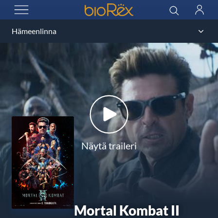
BioRex Cinemas
Haku
Kirjau
AVAA VALIKKO
Näytä traileri
Mortal Kombat II