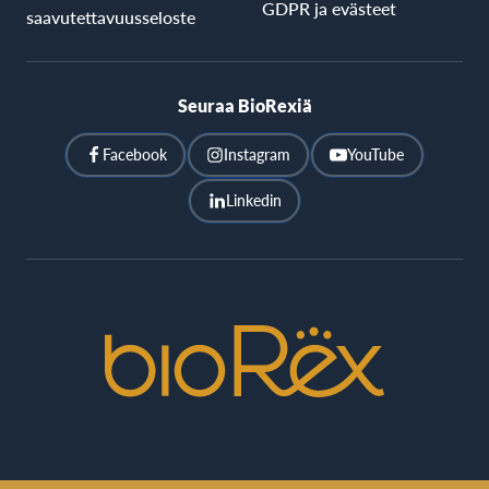
GDPR ja evästeet
saavutettavuusseloste
Seuraa BioRexiä
Facebook
Instagram
YouTube
Linkedin
BioRex
Cinemas