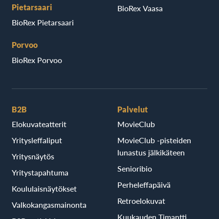
Pietarsaari
BioRex Vaasa
BioRex Pietarsaari
Porvoo
BioRex Porvoo
B2B
Palvelut
Elokuvateatterit
MovieClub
Yritysleffaliput
MovieClub -pisteiden
lunastus jälkikäteen
Yritysnäytös
Senioribio
Yritystapahtuma
Perheleffapäivä
Koululaisnäytökset
Retroelokuvat
Valkokangasmainonta
Kuukauden Timantti