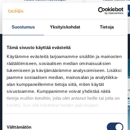
Tutustu ja osta
Tutustu ja
Suostumus
Yksityiskohdat
Tietoja
Tulossa
Tämä sivusto käyttää evästeitä
Käytämme evästeitä tarjoamamme sisällön ja mainosten
räätälöimiseen, sosiaalisen median ominaisuuksien
tukemiseen ja kävijämäärämme analysoimiseen. Lisäksi
jaamme sosiaalisen median, mainosalan ja analytiikka-
alan kumppaneillemme tietoja siitä, miten käytät
sivustoamme. Kumppanimme voivat yhdistää näitä
tietoja muihin tietoihin, joita olet antanut heille tai joita on
kerätty, kun olet käyttänyt heidän palvelujaan.
Suostumuksen
Välttämätön
valinta