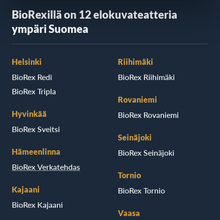
BioRexillä on 12 elokuvateatteria
ympäri Suomea
Helsinki
Riihimäki
BioRex Redi
BioRex Riihimäki
BioRex Tripla
Rovaniemi
Hyvinkää
BioRex Rovaniemi
BioRex Sveitsi
Seinäjoki
Hämeenlinna
BioRex Seinäjoki
BioRex Verkatehdas
Tornio
Kajaani
BioRex Tornio
BioRex Kajaani
Vaasa