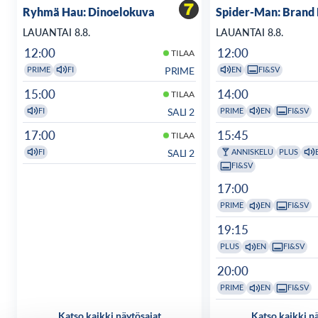
Ryhmä Hau: Dinoelokuva
Spider-Man: Brand
LAUANTAI 8.8.
LAUANTAI 8.8.
12:00
12:00
TILAA
PRIME
PRIME
FI
EN
FI&SV
15:00
14:00
TILAA
SALI 2
FI
PRIME
EN
FI&SV
17:00
15:45
TILAA
SALI 2
FI
ANNISKELU
PLUS
FI&SV
17:00
PRIME
EN
FI&SV
19:15
PLUS
EN
FI&SV
20:00
PRIME
EN
FI&SV
Katso kaikki näytösajat
Katso kaikki n