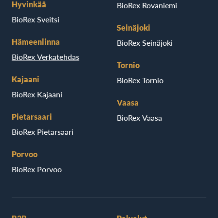
Hyvinkää
BioRex Rovaniemi
BioRex Sveitsi
Seinäjoki
Hämeenlinna
BioRex Seinäjoki
BioRex Verkatehdas
Tornio
Kajaani
BioRex Tornio
BioRex Kajaani
Vaasa
Pietarsaari
BioRex Vaasa
BioRex Pietarsaari
Porvoo
BioRex Porvoo