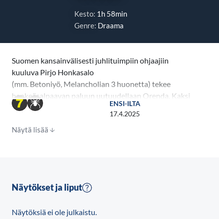
Kesto:
1h 58min
Genre:
Draama
Suomen kansainvälisesti juhlituimpiin ohjaajiin
kuuluva Pirjo Honkasalo
(mm. Betoniyö, Melancholian 3 huonetta) tekee
henkeäsalpaavan paluun uutuudellaan Orenda. Kaksi
ENSI-ILTA
voimakastahtoista naista (Alma Pöysti ja Pirkko
17.4.2025
Saisio) kohtaavat maagisissa saaristomaisemissa.
Näytä lisää
Kumpaakin kuristaa syyllisyys menetetystä miehestä,
jonka muisto kietoo heidät yhteen. Mitä levoton
oopperalaulaja ja äkkiväärä pappi toisistaan oikein
hakevat? Arkitodellisuuden rajoja
venyttävä Orenda on virtaava tarina armosta ja
Näytökset ja liput
ankaruudesta. Pirkko Saision käsikirjoituksen
arvoituksellisessa vireessä soi elämän näkymätön
Näytöksiä ei ole julkaistu.
voima, orenda.