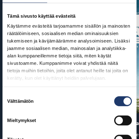
Tämä sivusto käyttää evästeitä
Käytämme evästeitä tarjoamamme sisällön ja mainosten
räätälöimiseen, sosiaalisen median ominaisuuksien
tukemiseen ja kävijämäärämme analysoimiseen. Lisäksi
jaamme sosiaalisen median, mainosalan ja analytiikka-
alan kumppaneillemme tietoja siitä, miten käytät
sivustoamme. Kumppanimme voivat yhdistää näitä
tietoja muihin tietoihin, joita olet antanut heille tai joita on
kerätty, kun olet käyttänyt heidän palvelujaan.
Suostumuksen
Välttämätön
valinta
Mieltymykset
Pirates of the Caribbean: At
The End of Oa
World’s End
Ensi-ilta: pe
Ensi-ilta: to 13.8.