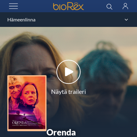
BioRex Cinemas
Haku
Kirjau
AVAA VALIKKO
Näytä traileri
Orenda