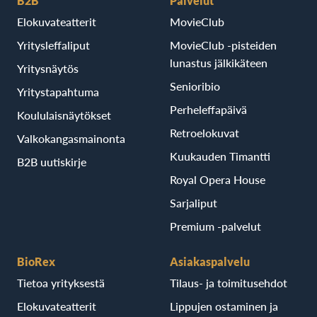
B2B
Palvelut
Elokuvateatterit
MovieClub
Yritysleffaliput
MovieClub -pisteiden
lunastus jälkikäteen
Yritysnäytös
Senioribio
Yritystapahtuma
Perheleffapäivä
Koululaisnäytökset
Retroelokuvat
Valkokangasmainonta
Kuukauden Timantti
B2B uutiskirje
Royal Opera House
Sarjaliput
Premium -palvelut
BioRex
Asiakaspalvelu
Tietoa yrityksestä
Tilaus- ja toimitusehdot
Elokuvateatterit
Lippujen ostaminen ja