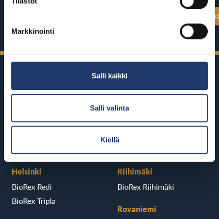
Tilastot
Katso kaikki näytösajat
Katso kaikki n
Markkinointi
Salli kaikki
Salli valinta
BioRexillä on 12 elokuvateatteria
ympäri Suomea
Kiellä
Helsinki
Riihimäki
BioRex Redi
BioRex Riihimäki
BioRex Tripla
Rovaniemi