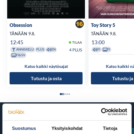
Obsession
Toy Story 5
TÄNÄÄN 9.8.
TÄNÄÄN 9.8.
12:45
13:00
TILAA
4 PLUS
ANNISKELU
PLUS
EN
FI
FI
FI&SV
Katso kaikki näytösajat
Katso kaikki n
Tutustu ja osta
Tutustu ja
Tulossa
Suostumus
Yksityiskohdat
Tietoja