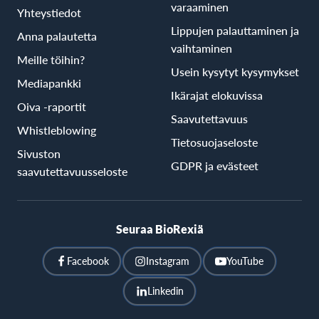
varaaminen
Yhteystiedot
Lippujen palauttaminen ja
Anna palautetta
vaihtaminen
Meille töihin?
Usein kysytyt kysymykset
Mediapankki
Ikärajat elokuvissa
Oiva -raportit
Saavutettavuus
Whistleblowing
Tietosuojaseloste
Sivuston
GDPR ja evästeet
saavutettavuusseloste
Seuraa BioRexiä
Facebook
Instagram
YouTube
Linkedin