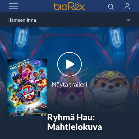
BioRex Cinemas
Haku
Kirjau
AVAA VALIKKO
Näytä traileri
Ryhmä Hau:
Mahtielokuva