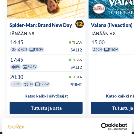
Spider-Man: Brand New Day
Vaiana (liveaction)
TÄNÄÄN 6.8.
TÄNÄÄN 6.8.
14:45
15:00
TILAA
SALI 2
3D
EN
FI&SV
EN
FI&SV
17:45
TILAA
SALI 2
EN
FI&SV
20:30
TILAA
PRIME
PRIME
EN
FI&SV
Katso kaikki näytösajat
Katso kaikki n
Tutustu ja osta
Tutustu ja