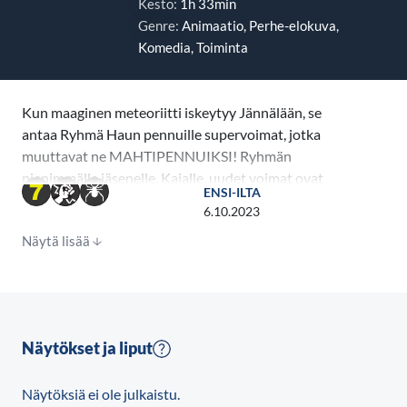
Kesto:
1h 33min
Genre:
Animaatio, Perhe-elokuva,
Komedia, Toiminta
Kun maaginen meteoriitti iskeytyy Jännälään, se
antaa Ryhmä Haun pennuille supervoimat, jotka
muuttavat ne MAHTIPENNUIKSI! Ryhmän
pienimmälle jäsenelle, Kajalle, uudet voimat ovat
ENSI-ILTA
toteen käynyt unelma. Asiat ottavat kuitenkin ikävän
6.10.2023
käänteen, kun pentujen arkkivihollinen, Hanttinen,
Näytä lisää
vapautuu vankilasta ja lyöttäytyy yhteen hullun
tiedemiehen kanssa. Kaksikon aikeena on varastaa
supervoimat itselleen. Jännälän kohtalon ollessa
vaakalaudalla Mahtipentujen on pysäytettävä
viholliskaksikko ennen kuin on liian myöhäistä. Ja
Näytökset ja liput
Kajan on opittava, että kaikkein pieninkin pentu voi
saada aikaan suuria.
Näytöksiä ei ole julkaistu.