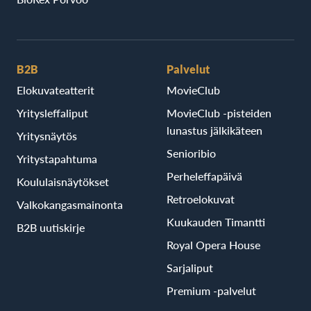
B2B
Palvelut
Elokuvateatterit
MovieClub
Yritysleffaliput
MovieClub -pisteiden
lunastus jälkikäteen
Yritysnäytös
Senioribio
Yritystapahtuma
Perheleffapäivä
Koululaisnäytökset
Retroelokuvat
Valkokangasmainonta
Kuukauden Timantti
B2B uutiskirje
Royal Opera House
Sarjaliput
Premium -palvelut