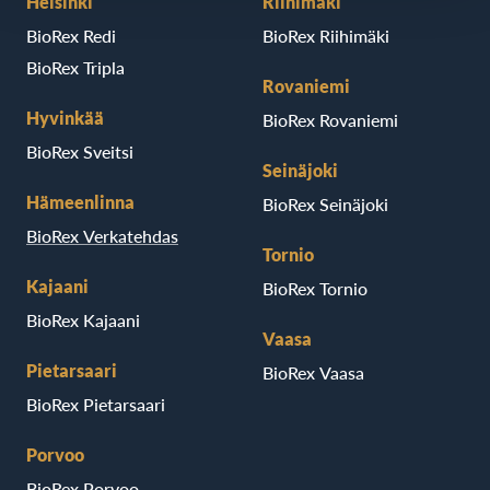
Helsinki
Riihimäki
BioRex Redi
BioRex Riihimäki
BioRex Tripla
Rovaniemi
Hyvinkää
BioRex Rovaniemi
BioRex Sveitsi
Seinäjoki
Hämeenlinna
BioRex Seinäjoki
BioRex Verkatehdas
Tornio
Kajaani
BioRex Tornio
BioRex Kajaani
Vaasa
Pietarsaari
BioRex Vaasa
BioRex Pietarsaari
Porvoo
BioRex Porvoo