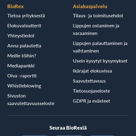
BioRex
Asiakaspalvelu
Tietoa yrityksestä
Tilaus- ja toimitusehdot
Elokuvateatterit
Lippujen ostaminen ja
varaaminen
Yhteystiedot
Lippujen palauttaminen ja
Anna palautetta
vaihtaminen
Meille töihin?
Usein kysytyt kysymykset
Mediapankki
Ikärajat elokuvissa
Oiva -raportit
Saavutettavuus
Whistleblowing
Tietosuojaseloste
Sivuston
GDPR ja evästeet
saavutettavuusseloste
Seuraa BioRexiä