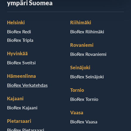
ympäri Suomea
Helsinki
Riihimäki
BioRex Redi
BioRex Riihimäki
BioRex Tripla
Rovaniemi
Hyvinkää
BioRex Rovaniemi
BioRex Sveitsi
Seinäjoki
Hämeenlinna
BioRex Seinäjoki
BioRex Verkatehdas
Tornio
Kajaani
BioRex Tornio
BioRex Kajaani
Vaasa
Pietarsaari
BioRex Vaasa
BioRex Pietarsaari