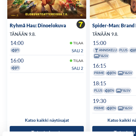
Ryhmä Hau: Dinoelokuva
Spider-Man: Brand
TÄNÄÄN 9.8.
TÄNÄÄN 9.8.
14:00
15:00
TILAA
SALI 2
FI
ANNISKELU
PLUS
FI&SV
16:00
TILAA
16:15
SALI 2
FI
PRIME
EN
FI&SV
18:15
PLUS
EN
FI&SV
19:30
PRIME
EN
FI&SV
Katso kaikki näytösajat
Katso kaikki n
Tutustu ja osta
Tutustu ja