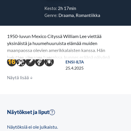
Kesto:
2h 17min
Genre:
Draama, Romantiikka
1950-luvun Mexico Cityssä William Lee viettää
yksinäistä ja huumehuuruista elämää muiden
maanpaossa olevien amerikkalaisten kanssa. Hän
kuluttaa aikaansa baareissa, kunnes eräänä päivänä
ENSI-ILTA
kohtaa nuoren entisen sotilaan Eugene Allertonin.
25.4.2025
Leestä tulee pakkomielteinen. Yhden yön juttujen
Näytä lisää
aika on ohi – nyt hän haluaa jonkun, joka antaa
merkityksen elämälleen.
Queer on Luca Guadagninon (Challengers, Call Me by Your N
palkittu draama rakkaudesta ja riippuvuudesta,
Näytökset ja liput
pääosassa Daniel Craig uransa rohkeimmassa
roolissa.
Näytöksiä ei ole julkaistu.
Perustuu William S. Burroughsin samannimiseen