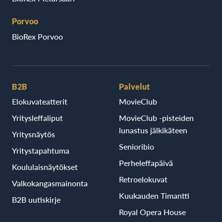
Porvoo
BioRex Porvoo
B2B
Palvelut
Elokuvateatterit
MovieClub
Yritysleffaliput
MovieClub -pisteiden
lunastus jälkikäteen
Yritysnäytös
Senioribio
Yritystapahtuma
Perheleffapäivä
Koululaisnäytökset
Retroelokuvat
Valkokangasmainonta
Kuukauden Timantti
B2B uutiskirje
Royal Opera House