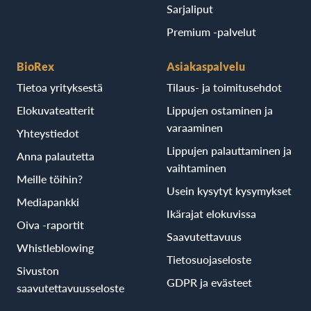
Sarjaliput
Premium -palvelut
BioRex
Asiakaspalvelu
Tietoa yrityksestä
Tilaus- ja toimitusehdot
Elokuvateatterit
Lippujen ostaminen ja
varaaminen
Yhteystiedot
Lippujen palauttaminen ja
Anna palautetta
vaihtaminen
Meille töihin?
Usein kysytyt kysymykset
Mediapankki
Ikärajat elokuvissa
Oiva -raportit
Saavutettavuus
Whistleblowing
Tietosuojaseloste
Sivuston
GDPR ja evästeet
saavutettavuusseloste