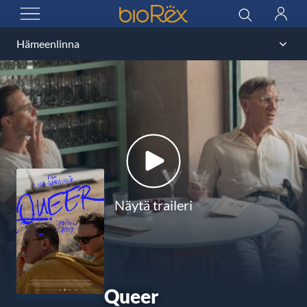
BioRex Cinemas
Haku
Kirjau
AVAA VALIKKO
Näytä traileri
Queer