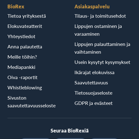
BioRex
Asiakaspalvelu
Tietoa yrityksestä
Tilaus- ja toimitusehdot
Elokuvateatterit
Lippujen ostaminen ja
varaaminen
Yhteystiedot
Lippujen palauttaminen ja
Anna palautetta
vaihtaminen
Meille töihin?
Usein kysytyt kysymykset
Mediapankki
Ikärajat elokuvissa
Oiva -raportit
Saavutettavuus
Whistleblowing
Tietosuojaseloste
Sivuston
GDPR ja evästeet
saavutettavuusseloste
Seuraa BioRexiä