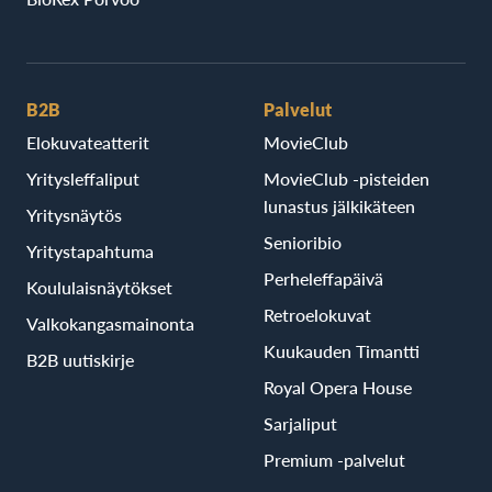
B2B
Palvelut
Elokuvateatterit
MovieClub
Yritysleffaliput
MovieClub -pisteiden
lunastus jälkikäteen
Yritysnäytös
Senioribio
Yritystapahtuma
Perheleffapäivä
Koululaisnäytökset
Retroelokuvat
Valkokangasmainonta
Kuukauden Timantti
B2B uutiskirje
Royal Opera House
Sarjaliput
Premium -palvelut