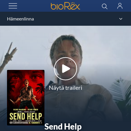
BioRex Cinemas
Haku
Kirjau
AVAA VALIKKO
Näytä traileri
Send Help