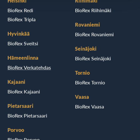
Helsinki
Riihimäki
BioRex Redi
BioRex Riihimäki
BioRex Tripla
Rovaniemi
Hyvinkää
BioRex Rovaniemi
BioRex Sveitsi
Seinäjoki
Hämeenlinna
BioRex Seinäjoki
BioRex Verkatehdas
Tornio
Kajaani
BioRex Tornio
BioRex Kajaani
Vaasa
Pietarsaari
BioRex Vaasa
BioRex Pietarsaari
Porvoo
BioRex Porvoo