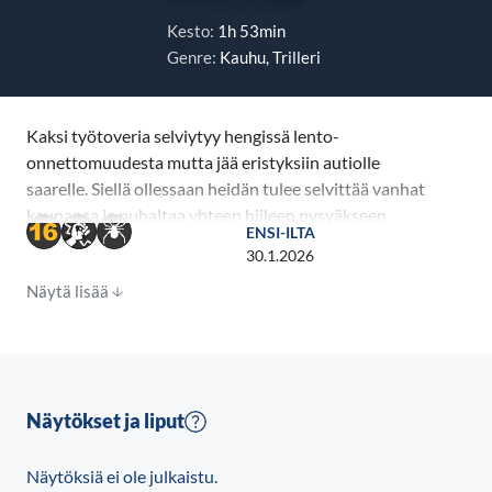
Kesto:
1h 53min
Genre:
Kauhu, Trilleri
Kaksi työtoveria selviytyy hengissä lento-
onnettomuudesta mutta jää eristyksiin autiolle
saarelle. Siellä ollessaan heidän tulee selvittää vanhat
kaunansa ja puhaltaa yhteen hiileen pysyäkseen
ENSI-ILTA
elossa, mutta selviytyäkseen lopullisesti heidän on
30.1.2026
käytävä vielä keskenään hirtehinen hoksottimien ja
Näytä lisää
tahtojen taistelu.
Näytökset ja liput
Näytöksiä ei ole julkaistu.