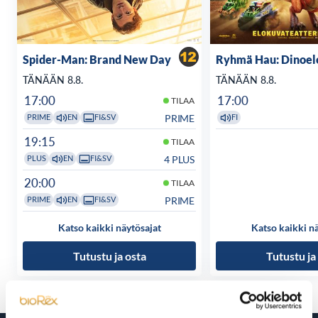
Spider-Man: Brand New Day
Ryhmä Hau: Dinoel
TÄNÄÄN 8.8.
TÄNÄÄN 8.8.
17:00
17:00
TILAA
PRIME
PRIME
EN
FI&SV
FI
19:15
TILAA
4 PLUS
PLUS
EN
FI&SV
20:00
TILAA
PRIME
PRIME
EN
FI&SV
Katso kaikki näytösajat
Katso kaikki n
Tutustu ja osta
Tutustu ja