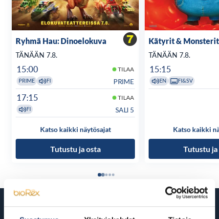
Ryhmä Hau: Dinoelokuva
Kätyrit & Monsterit
TÄNÄÄN 7.8.
TÄNÄÄN 7.8.
15:00
15:15
TILAA
PRIME
PRIME
FI
EN
FI&SV
17:15
TILAA
SALI 5
FI
Katso kaikki näytösajat
Katso kaikki n
Tutustu ja osta
Tutustu ja
Tulossa