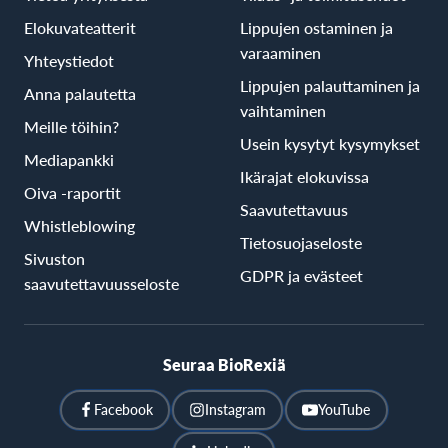
Elokuvateatterit
Lippujen ostaminen ja
varaaminen
Yhteystiedot
Lippujen palauttaminen ja
Anna palautetta
vaihtaminen
Meille töihin?
Usein kysytyt kysymykset
Mediapankki
Ikärajat elokuvissa
Oiva -raportit
Saavutettavuus
Whistleblowing
Tietosuojaseloste
Sivuston
GDPR ja evästeet
saavutettavuusseloste
Seuraa BioRexiä
Facebook
Instagram
YouTube