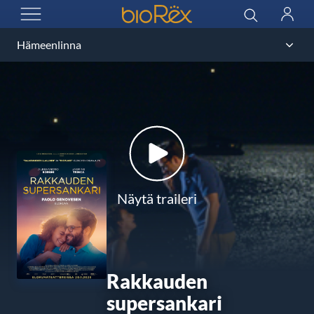
BioRex Cinemas
Haku
Kirjau
AVAA VALIKKO
Näytä traileri
Rakkauden
supersankari