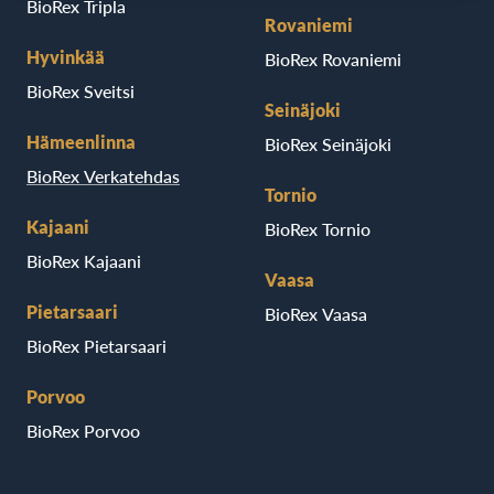
BioRex Tripla
Rovaniemi
Hyvinkää
BioRex Rovaniemi
BioRex Sveitsi
Seinäjoki
Hämeenlinna
BioRex Seinäjoki
BioRex Verkatehdas
Tornio
Kajaani
BioRex Tornio
BioRex Kajaani
Vaasa
Pietarsaari
BioRex Vaasa
BioRex Pietarsaari
Porvoo
BioRex Porvoo