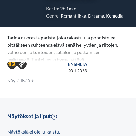
Kesto:
2h 1min
Genre:
Romantiikka, Draama, Komedia
Tarina nuoresta parista, joka rakastuu ja ponnistelee
pitääkseen suhteensa eläväisenä hellyyden ja riitojen,
valheiden ja tunteiden, salailun ja pettämisen
pyörteissä. Tunteikas ja hymyilyttävä
ENSI-ILTA
parisuhdedraama kertoo ajan
20.1.2023
kulumisen vaikutuksesta yhdessäoloon ja esittää
Näytä lisää
yksinkertaisen mutta perustavanlaatuisen
kysymyksen: mitä supervoimia vaaditaan, jotta voi
rakastaa toista läpi elämän? Rakkauden
supersankari on palkittujen ja arvostettujen
elokuvien The Place ja Salaisuuksien illallinen
Näytökset ja liput
ohjaajan Paolo Genovesen uusin työ.
Näytöksiä ei ole julkaistu.