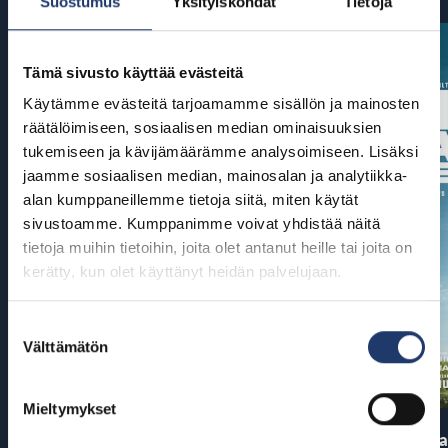
Suostumus
Yksityiskohdat
Tietoja
Tämä sivusto käyttää evästeitä
Käytämme evästeitä tarjoamamme sisällön ja mainosten
räätälöimiseen, sosiaalisen median ominaisuuksien
tukemiseen ja kävijämäärämme analysoimiseen. Lisäksi
jaamme sosiaalisen median, mainosalan ja analytiikka-
alan kumppaneillemme tietoja siitä, miten käytät
sivustoamme. Kumppanimme voivat yhdistää näitä
tietoja muihin tietoihin, joita olet antanut heille tai joita on
kerätty, kun olet käyttänyt heidän palvelujaan.
Suostumuksen
Välttämätön
valinta
Mieltymykset
Pirates of the Caribbean: At
The End of Oa