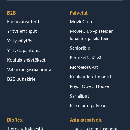
B2B
Palvelut
Elokuvateatterit
MovieClub
Yritysleffaliput
MovieClub -pisteiden
lunastus jälkikäteen
Yritysnäytös
Senioribio
Yritystapahtuma
Perheleffapäivä
Koululaisnäytökset
Retroelokuvat
Valkokangasmainonta
Kuukauden Timantti
B2B uutiskirje
Royal Opera House
Sarjaliput
Premium -palvelut
BioRex
Asiakaspalvelu
Tietoa yrityksestä
Tilaus- ja toimitusehdot