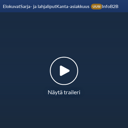
Elokuvat
Sarja- ja lahjaliput
Kanta-asiakkuus
Info
B2B
UUSI
Näytä traileri