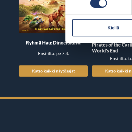
Kiellä
Ryhmä Hau: Dinoelokuva
Pirates of the Car
World’s End
Ensi-ilta: pe 7.8.
Ensi-ilta: t
Katso kaikki näytösajat
Katso kaikki n