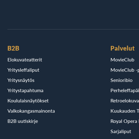
B2B
Palvelut
Elokuvateatterit
MovieClub
Yritysleffaliput
MovieClub -p
Yritysnäytös
Senioribio
Yritystapahtuma
Perheleffapä
Koululaisnäytökset
Retroelokuva
Valkokangasmainonta
Kuukauden T
B2B uutiskirje
Royal Opera
Sarjaliput