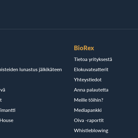
BioRex
Tietoa yrityksestä
isteiden lunastus jälkikäteen
Elokuvateatterit
Yhteystiedot
ivä
Anna palautetta
t
Meille töihin?
imantti
Mediapankki
 House
Oiva -raportit
Whistleblowing