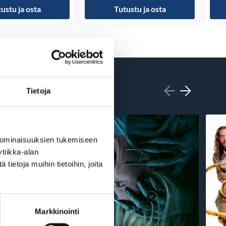
ustu ja osta
Tutustu ja osta
Tietoja
 ominaisuuksien tukemiseen
tiikka-alan
ietoja muihin tietoihin, joita
Markkinointi