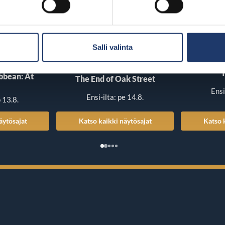
Salli valinta
T
ibbean: At
The End of Oak Street
Ensi
Ensi-ilta: pe 14.8.
o 13.8.
äytösajat
Katso kaikki näytösajat
Katso 