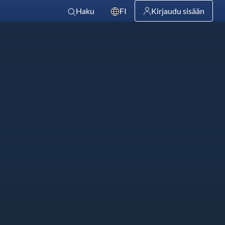
Haku
FI
Kirjaudu sisään