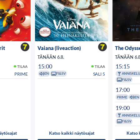
rit
Vaiana (liveaction)
The Odyss
TÄNÄÄN 6.8.
TÄNÄÄN 6.8
15:00
15:15
TILAA
TILAA
PRIME
SALI 5
EN
FI&SV
ANNISKEL
FI&SV
17:00
PRIME
EN
19:00
ANNISKEL
FI&SV
äytösajat
Katso kaikki näytösajat
Katso 