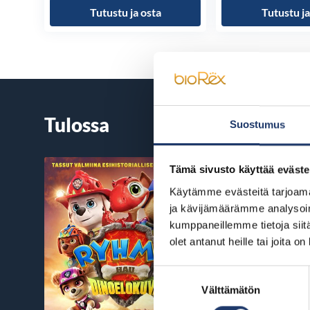
Tutustu ja osta
Tutustu ja
Tulossa
Suostumus
Tämä sivusto käyttää eväste
Käytämme evästeitä tarjoama
ja kävijämäärämme analysoim
kumppaneillemme tietoja siitä
olet antanut heille tai joita o
Suostumuksen
Välttämätön
valinta