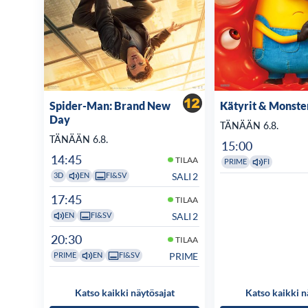
Spider-Man: Brand New
Kätyrit & Monste
Day
TÄNÄÄN 6.8.
TÄNÄÄN 6.8.
15:00
14:45
TILAA
PRIME
FI
SALI 2
3D
EN
FI&SV
17:45
TILAA
SALI 2
EN
FI&SV
20:30
TILAA
PRIME
PRIME
EN
FI&SV
Katso kaikki näytösajat
Katso kaikki n