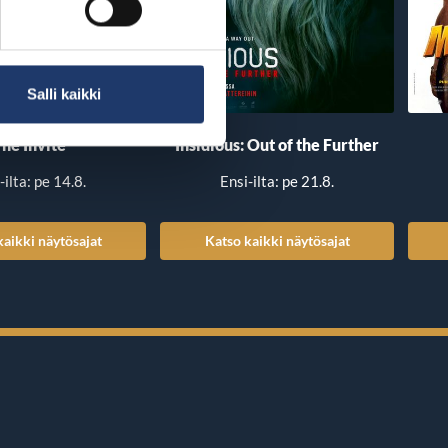
Salli kaikki
he Invite
Insidious: Out of the Further
-ilta: pe 14.8.
Ensi-ilta: pe 21.8.
kaikki näytösajat
Katso kaikki näytösajat