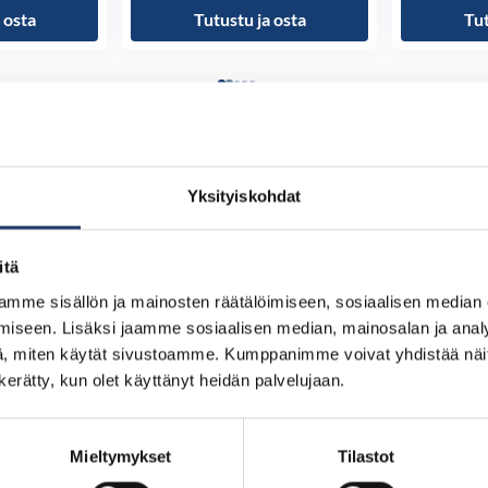
 osta
Tutustu ja osta
Tut
Yksityiskohdat
itä
mme sisällön ja mainosten räätälöimiseen, sosiaalisen median
iseen. Lisäksi jaamme sosiaalisen median, mainosalan ja analy
, miten käytät sivustoamme. Kumppanimme voivat yhdistää näitä t
n kerätty, kun olet käyttänyt heidän palvelujaan.
Mieltymykset
Tilastot