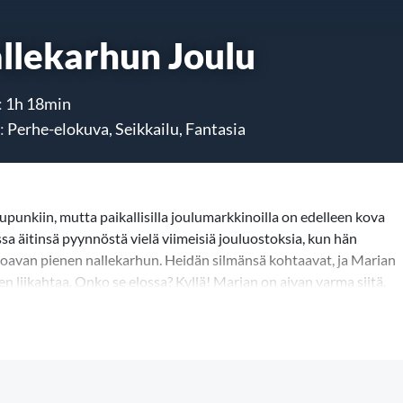
llekarhun Joulu
:
1h 18min
:
Perhe-elokuva, Seikkailu, Fantasia
punkiin, mutta paikallisilla joulumarkkinoilla on edelleen kova
sa äitinsä pyynnöstä vielä viimeisiä jouluostoksia, kun hän
moavan pienen nallekarhun. Heidän silmänsä kohtaavat, ja Marian
en liikahtaa. Onko se elossa? Kyllä! Marian on aivan varma siitä.
la millä hyvänsä! Nallekarhu sen sijaan unelmoi varakkaasta
lle suureen maailmaan. Marianin ja nallekarhun kohtaaminen
hti odottamattomia ja yllättäviä hetkiä.