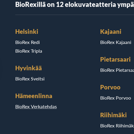
BioRexillä on 12 elokuvateatteria ymp
Helsinki
Kajaani
BioRex Redi
BioRex Kajaani
BioRex Tripla
Pietarsaari
Hyvinkää
BioRex Pietarsaa
BioRex Sveitsi
Porvoo
Hämeenlinna
BioRex Porvoo
BioRex Verkatehdas
Riihimäki
BioRex Riihimäk