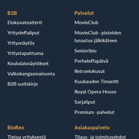
B2B
Palvelut
Elokuvateatterit
MovieClub
Yritysleffaliput
MovieClub -pisteiden
lunastus jälkikäteen
Yritysnäytös
Senioribio
Yritystapahtuma
Perheleffapäivä
Koululaisnäytökset
Retroelokuvat
Valkokangasmainonta
Kuukauden Timantti
B2B uutiskirje
Royal Opera House
Sarjaliput
Premium -palvelut
BioRex
Asiakaspalvelu
Tietoa yrityksestä
Tilaus- ja toimitusehdot