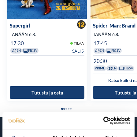
Supergirl
Spider-Man: Brand
TÄNÄÄN 6.8.
TÄNÄÄN 6.8.
17:30
17:45
TILAA
SALI 5
EN
FI&SV
EN
FI&SV
20:30
PRIME
EN
FI&SV
Katso kaikki n
Tutustu ja osta
Tutustu ja
Tulossa