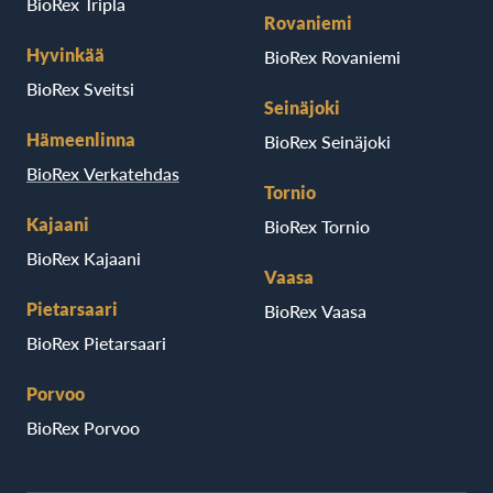
BioRex Tripla
Rovaniemi
Hyvinkää
BioRex Rovaniemi
BioRex Sveitsi
Seinäjoki
Hämeenlinna
BioRex Seinäjoki
BioRex Verkatehdas
Tornio
Kajaani
BioRex Tornio
BioRex Kajaani
Vaasa
Pietarsaari
BioRex Vaasa
BioRex Pietarsaari
Porvoo
BioRex Porvoo