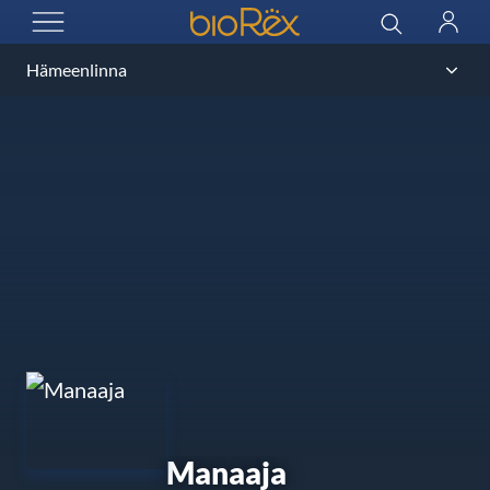
BioRex Cinemas
Haku
Kirjau
AVAA VALIKKO
Manaaja