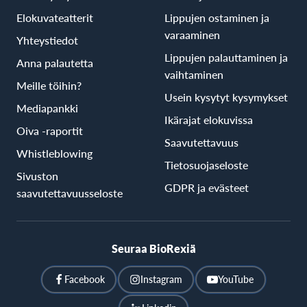
Elokuvateatterit
Lippujen ostaminen ja
varaaminen
Yhteystiedot
Lippujen palauttaminen ja
Anna palautetta
vaihtaminen
Meille töihin?
Usein kysytyt kysymykset
Mediapankki
Ikärajat elokuvissa
Oiva -raportit
Saavutettavuus
Whistleblowing
Tietosuojaseloste
Sivuston
GDPR ja evästeet
saavutettavuusseloste
Seuraa BioRexiä
Facebook
Instagram
YouTube