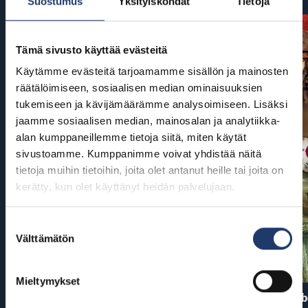
Suostumus
Yksityiskohdat
Tietoja
Tämä sivusto käyttää evästeitä
Käytämme evästeitä tarjoamamme sisällön ja mainosten
räätälöimiseen, sosiaalisen median ominaisuuksien
tukemiseen ja kävijämäärämme analysoimiseen. Lisäksi
jaamme sosiaalisen median, mainosalan ja analytiikka-
alan kumppaneillemme tietoja siitä, miten käytät
sivustoamme. Kumppanimme voivat yhdistää näitä
tietoja muihin tietoihin, joita olet antanut heille tai joita on
kerätty, kun olet käyttänyt heidän palvelujaan.
Suostumuksen
Välttämätön
valinta
Mieltymykset
Ryhmä Hau: Dinoelokuva
Pirates of the Carib