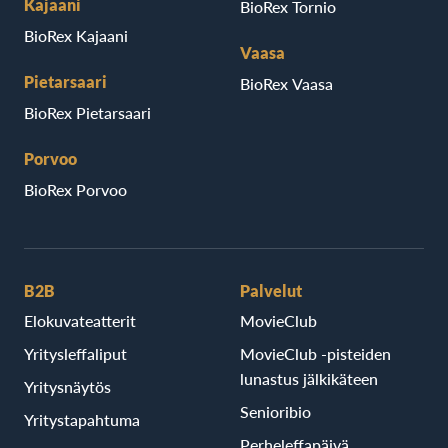
Kajaani
BioRex Tornio
BioRex Kajaani
Vaasa
Pietarsaari
BioRex Vaasa
BioRex Pietarsaari
Porvoo
BioRex Porvoo
B2B
Palvelut
Elokuvateatterit
MovieClub
Yritysleffaliput
MovieClub -pisteiden
lunastus jälkikäteen
Yritysnäytös
Senioribio
Yritystapahtuma
Perheleffapäivä