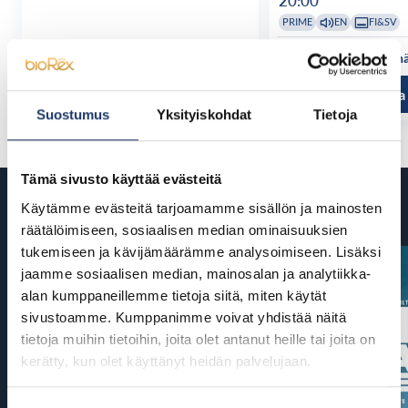
20:00
PRIME
EN
FI&SV
Katso kaikki näytösajat
Katso kaikki n
Tutustu ja osta
Tutustu ja
Suostumus
Yksityiskohdat
Tietoja
Tämä sivusto käyttää evästeitä
Tulossa
Käytämme evästeitä tarjoamamme sisällön ja mainosten
räätälöimiseen, sosiaalisen median ominaisuuksien
tukemiseen ja kävijämäärämme analysoimiseen. Lisäksi
jaamme sosiaalisen median, mainosalan ja analytiikka-
alan kumppaneillemme tietoja siitä, miten käytät
sivustoamme. Kumppanimme voivat yhdistää näitä
tietoja muihin tietoihin, joita olet antanut heille tai joita on
kerätty, kun olet käyttänyt heidän palvelujaan.