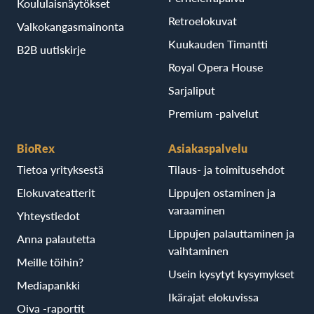
Koululaisnäytökset
Retroelokuvat
Valkokangasmainonta
Kuukauden Timantti
B2B uutiskirje
Royal Opera House
Sarjaliput
Premium -palvelut
BioRex
Asiakaspalvelu
Tietoa yrityksestä
Tilaus- ja toimitusehdot
Elokuvateatterit
Lippujen ostaminen ja
varaaminen
Yhteystiedot
Lippujen palauttaminen ja
Anna palautetta
vaihtaminen
Meille töihin?
Usein kysytyt kysymykset
Mediapankki
Ikärajat elokuvissa
Oiva -raportit