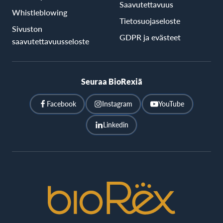
Saavutettavuus
Whistleblowing
Tietosuojaseloste
Sivuston
GDPR ja evästeet
saavutettavuusseloste
Seuraa BioRexiä
Facebook
Instagram
YouTube
Linkedin
BioRex
Cinemas