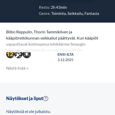
Kesto:
2h 43min
Genre:
Toiminta, Seikkailu, Fantasia
Bilbo Reppulin, Thorin Tammikilven ja
kääpiöretkikunnan seikkailut päättyvät. Kun kääpiöt
vapauttavat kotimaansa lohikäärme Smaugin
kynsistä, he päästävät samalla tietämättään
ENSI-ILTA
valloilleen hirveän tuhovoiman. Hurjistunut Smaug
3.12.2025
kohdistaa palavan raivonsa Järvikaupungin
Näytä lisää
puolustuskyvyttömiin miehiin, naisiin ja lapsiin.
Takaisin saatua aarretta kuin riivattuna varjeleva
Thorin uhraa ystävyyden ja kunnian aarteen puolesta,
ja Bilbon kuumeiset yritykset puhua hänelle järkeä
ajavat hobitin tekemään epätoivoisen ja vaarallisen
Näytökset ja liput
valinnan.Edessä on kuitenkin vielä suurempia vaaroja.
Velho Gandalfia lukuun ottamatta kukaan ei ole
Näytöksiä ei ole julkaistu.
aavistanut, että mahtava vihollinen Sauron on