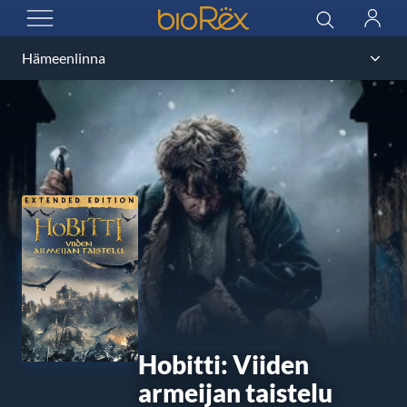
BioRex Cinemas
Haku
Kirjau
AVAA VALIKKO
Hobitti: Viiden
armeijan taistelu