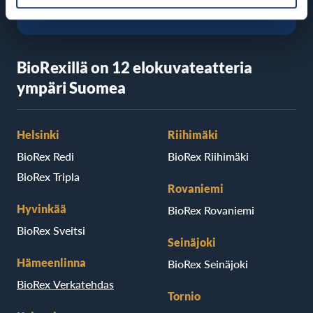
BioRexillä on 12 elokuvateatteria
ympäri Suomea
Helsinki
Riihimäki
BioRex Redi
BioRex Riihimäki
BioRex Tripla
Rovaniemi
Hyvinkää
BioRex Rovaniemi
BioRex Sveitsi
Seinäjoki
Hämeenlinna
BioRex Seinäjoki
BioRex Verkatehdas
Tornio