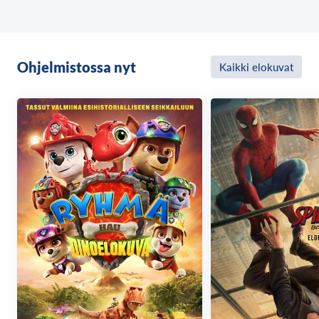
lähettänyt matkaan suuren örkkiarmeijan, joka aikoo
hyökätä yllättäen Yksinäiselle vuorelle. Pimeyden
voimat kerääntyvät ja yhteenotto lähestyy –
kääpiöiden, haltioiden ja ihmisten tulee päättää,
Ohjelmistossa nyt
Kaikki elokuvat
yhdistävätkö he voimansa vai kohtaavatko he tuhon.
Bilbo huomaa joutuvansa taistelemaan sekä itsensä
että ystäviensä puolesta sankarillisessa Viiden
armeijan taistelussa, jossa pelissä on koko Keski-
Maan tulevaisuus.