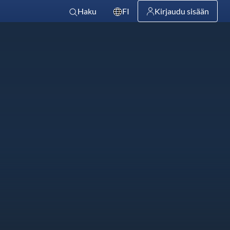
Haku
FI
Kirjaudu sisään