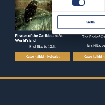
Kiellä
Pirates of the Caribbean: At
The End of Oa
World’s End
Ensi-ilta: p
Ensi-ilta: to 13.8.
Katso kaikki näytösajat
Katso kaikki n