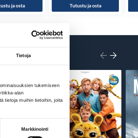
ustu ja osta
Tutustu ja osta
Tietoja
 ominaisuuksien tukemiseen
tiikka-alan
ietoja muihin tietoihin, joita
Markkinointi