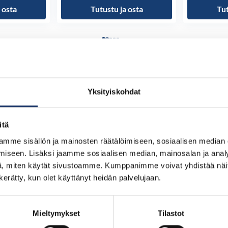
 osta
Tutustu ja osta
Tut
Yksityiskohdat
itä
mme sisällön ja mainosten räätälöimiseen, sosiaalisen median
iseen. Lisäksi jaamme sosiaalisen median, mainosalan ja analy
, miten käytät sivustoamme. Kumppanimme voivat yhdistää näitä t
n kerätty, kun olet käyttänyt heidän palvelujaan.
Mieltymykset
Tilastot