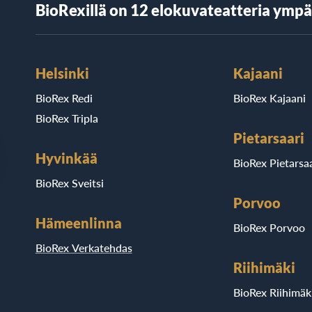
BioRexillä on 12 elokuvateatteria ymp
Helsinki
Kajaani
BioRex Redi
BioRex Kajaani
BioRex Tripla
Pietarsaari
Hyvinkää
BioRex Pietarsaa
BioRex Sveitsi
Porvoo
Hämeenlinna
BioRex Porvoo
BioRex Verkatehdas
Riihimäki
BioRex Riihimäk