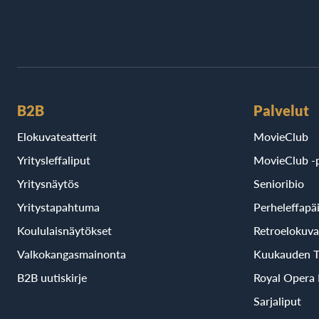
B2B
Palvelut
Elokuvateatterit
MovieClub
Yritysleffaliput
MovieClub -p
Yritysnäytös
Senioribio
Yritystapahtuma
Perheleffapä
Koululaisnäytökset
Retroelokuva
Valkokangasmainonta
Kuukauden T
B2B uutiskirje
Royal Opera
Sarjaliput