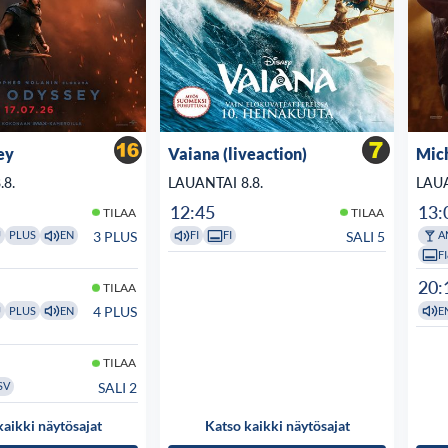
ey
Vaiana (liveaction)
Mic
.8.
LAUANTAI 8.8.
LAUA
12:45
13:
TILAA
TILAA
3 PLUS
SALI 5
U
PLUS
EN
FI
FI
A
F
20:
TILAA
4 PLUS
U
PLUS
EN
E
TILAA
SALI 2
SV
kaikki näytösajat
Katso kaikki näytösajat