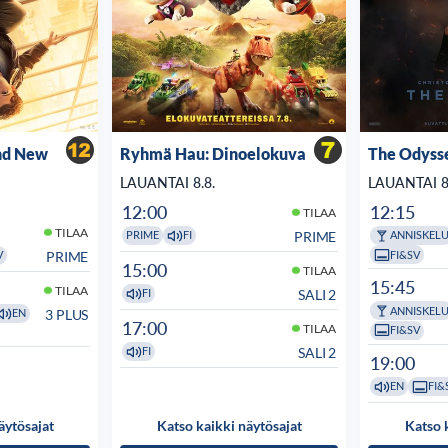
nd New
Ryhmä Hau: Dinoelokuva
The Odyss
LAUANTAI 8.8.
LAUANTAI 8
12:00
12:15
TILAA
TILAA
PRIME
PRIME
FI
ANNISKEL
FI&SV
PRIME
V
15:00
TILAA
15:45
TILAA
SALI 2
FI
ANNISKEL
3 PLUS
EN
17:00
TILAA
FI&SV
SALI 2
FI
19:00
EN
FI&
äytösajat
Katso kaikki näytösajat
Katso 