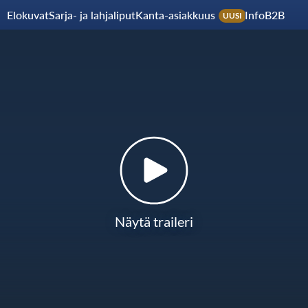
Elokuvat
Sarja- ja lahjaliput
Kanta-asiakkuus
Info
B2B
UUSI
Näytä traileri