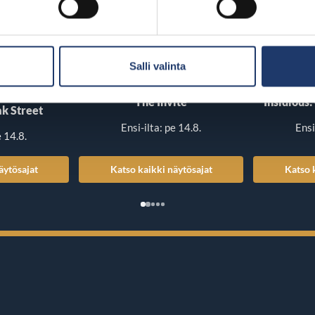
Salli valinta
The Invite
Insidious:
k Street
Ensi-ilta: pe 14.8.
Ensi
e 14.8.
äytösajat
Katso kaikki näytösajat
Katso 