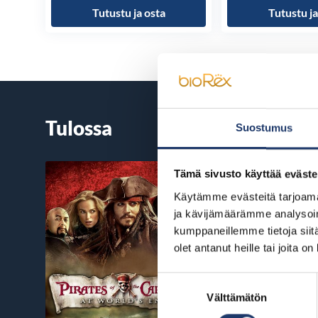
Tutustu ja osta
Tutustu ja
Tulossa
Suostumus
Tämä sivusto käyttää eväste
Käytämme evästeitä tarjoama
ja kävijämäärämme analysoim
kumppaneillemme tietoja siitä
olet antanut heille tai joita o
Suostumuksen
Välttämätön
valinta