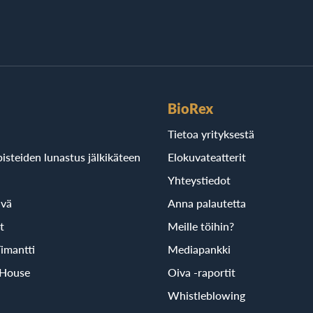
BioRex
Tietoa yrityksestä
isteiden lunastus jälkikäteen
Elokuvateatterit
Yhteystiedot
ivä
Anna palautetta
t
Meille töihin?
imantti
Mediapankki
 House
Oiva -raportit
Whistleblowing