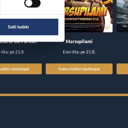
Salli kaikki
 Out of the Further
Marsupilami
-ilta: pe 21.8.
Ensi-ilta: pe 21.8.
kaikki näytösajat
Katso kaikki näytösajat