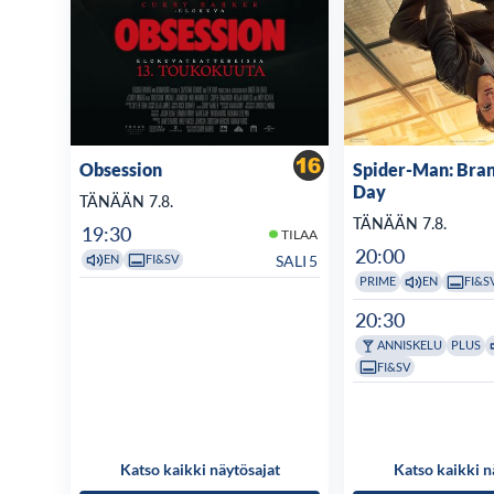
Obsession
Spider-Man: Bra
Day
TÄNÄÄN 7.8.
TÄNÄÄN 7.8.
19:30
TILAA
20:00
SALI 5
EN
FI&SV
PRIME
EN
FI&S
20:30
ANNISKELU
PLUS
FI&SV
Katso kaikki näytösajat
Katso kaikki n