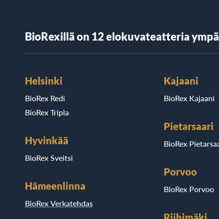
BioRexillä on 12 elokuvateatteria ymp
Helsinki
Kajaani
BioRex Redi
BioRex Kajaani
BioRex Tripla
Pietarsaari
Hyvinkää
BioRex Pietarsaa
BioRex Sveitsi
Porvoo
Hämeenlinna
BioRex Porvoo
BioRex Verkatehdas
Riihimäki