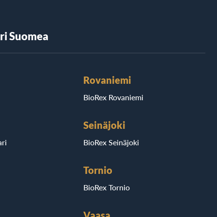
äri Suomea
Rovaniemi
BioRex Rovaniemi
Seinäjoki
ri
BioRex Seinäjoki
Tornio
BioRex Tornio
Vaasa