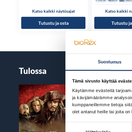
Katso kaikki näytösajat
Katso kaikki n
Tutustu ja osta
Tutustu ja
Suostumus
Tulossa
Tämä sivusto käyttää eväste
Käytämme evästeitä tarjoama
ja kävijämäärämme analysoim
kumppaneillemme tietoja siitä
olet antanut heille tai joita o
Suostumuksen