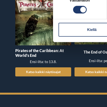
Välttämätön
valinta
Kiellä
Pirates of the Caribbean: At
The End of Oa
World’s End
Ensi-ilta: p
Ensi-ilta: to 13.8.
Katso kaikki näytösajat
Katso kaikki n