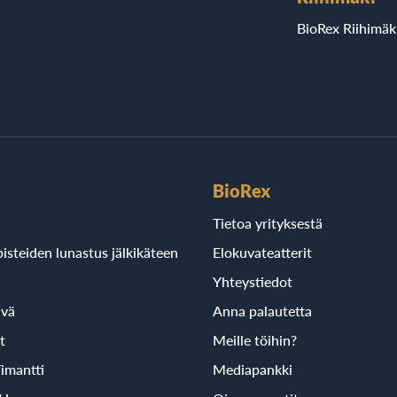
BioRex Riihimäk
BioRex
Tietoa yrityksestä
isteiden lunastus jälkikäteen
Elokuvateatterit
Yhteystiedot
ivä
Anna palautetta
t
Meille töihin?
imantti
Mediapankki