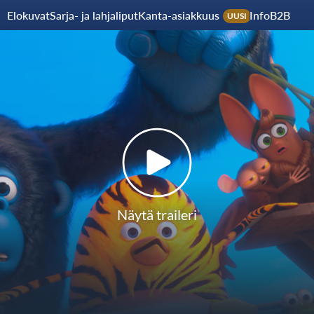
Elokuvat
Sarja- ja lahjaliput
Kanta-asiakkuus
Info
B2B
UUSI
Näytä traileri