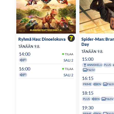
Ryhmä Hau: Dinoelokuva
Spider-Man: Bra
Day
TÄNÄÄN 9.8.
TÄNÄÄN 9.8.
14:00
TILAA
15:00
SALI 2
FI
ANNISKELU
PLUS
16:00
TILAA
FI&SV
SALI 2
FI
16:15
PRIME
EN
FI&S
18:15
PLUS
EN
FI&SV
19:30
PRIME
EN
FI&S