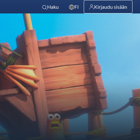
Haku
FI
Kirjaudu sisään