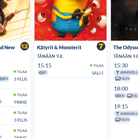
nd New
Kätyrit & Monsterit
The Odyss
TÄNÄÄN 9.8.
TÄNÄÄN 9.8
15:15
15:30
TILAA
TILAA
SALI 5
FI
ANNISKEL
FI&SV
3 PLUS
EN
18:00
TILAA
EN
FI&
PRIME
V
19:15
TILAA
ANNISKEL
FI&SV
3 PLUS
TILAA
PRIME
V