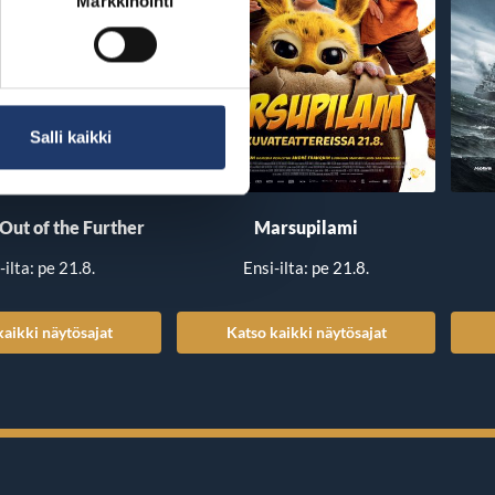
Markkinointi
Salli kaikki
 Out of the Further
Marsupilami
-ilta: pe 21.8.
Ensi-ilta: pe 21.8.
kaikki näytösajat
Katso kaikki näytösajat