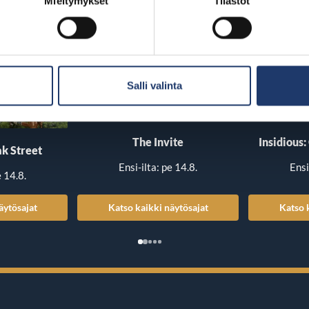
Mieltymykset
Tilastot
Salli valinta
The Invite
Insidious:
k Street
Ensi-ilta: pe 14.8.
Ensi
e 14.8.
äytösajat
Katso kaikki näytösajat
Katso 