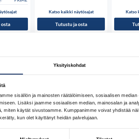
äytösajat
Katso kaikki näytösajat
Katso 
 osta
Tutustu ja osta
Tut
Yksityiskohdat
itä
mme sisällön ja mainosten räätälöimiseen, sosiaalisen median
iseen. Lisäksi jaamme sosiaalisen median, mainosalan ja analy
, miten käytät sivustoamme. Kumppanimme voivat yhdistää näitä t
n kerätty, kun olet käyttänyt heidän palvelujaan.