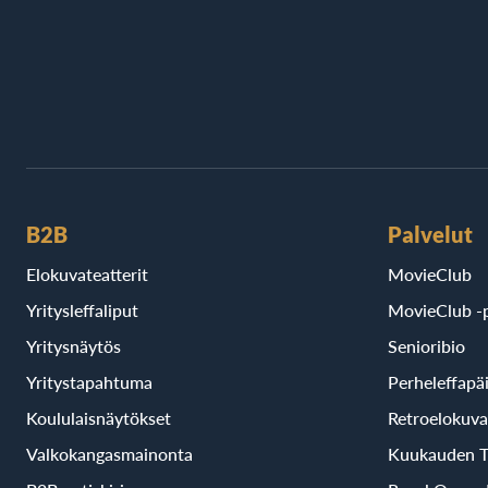
B2B
Palvelut
Elokuvateatterit
MovieClub
Yritysleffaliput
MovieClub -p
Yritysnäytös
Senioribio
Yritystapahtuma
Perheleffapä
Koululaisnäytökset
Retroelokuva
Valkokangasmainonta
Kuukauden T