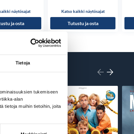
kaikki näytösajat
Katso kaikki näytösajat
ustu ja osta
Tutustu ja osta
Tietoja
 ominaisuuksien tukemiseen
tiikka-alan
ietoja muihin tietoihin, joita