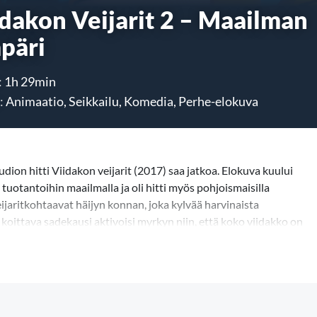
idakon Veijarit 2 – Maailman
päri
:
1h 29min
:
Animaatio, Seikkailu, Komedia, Perhe-elokuva
n hitti Viidakon veijarit (2017) saa jatkoa. Elokuva kuului
otantoihin maailmalla ja oli hitti myös pohjoismaisilla
ijaritkohtaavat häijyn konnan, joka kylvää harvinaista
koittava sadekausi aktivoisi myrkyn niin, että koko viidakko on
tiedenero osaa tehdä vastamyrkyn, mutta hänen olinpaikkaansa ei
eiden etsintäretki vie maapallon kaukaisimpiin kolkkiin,
jäille. Seuraa kilpajuoksu aikaa vastaan, jotta apu löytyisi ennen