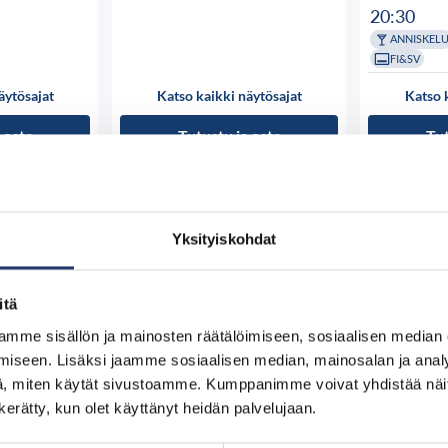
20:30
ANNISKEL
FI&SV
äytösajat
Katso kaikki näytösajat
Katso 
 osta
Tutustu ja osta
Tut
Yksityiskohdat
itä
mme sisällön ja mainosten räätälöimiseen, sosiaalisen median
iseen. Lisäksi jaamme sosiaalisen median, mainosalan ja analy
, miten käytät sivustoamme. Kumppanimme voivat yhdistää näitä t
n kerätty, kun olet käyttänyt heidän palvelujaan.