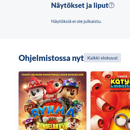
kieltäytyi muiden ihmisten määrittelystä
Näytökset ja liput
taustalla olevia tosiasioita paljastaen 
antanut ymmärtää.
Näytöksiä ei ole julkaistu.
Ohjelmistossa nyt
Kaikki elokuvat