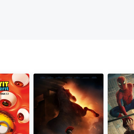
 ja löysi lopulta oman äänensä. The Lost King tutkii myytin
hyvin erilaisen kuninkaan kuin mitä Shakespearen tulkinta on