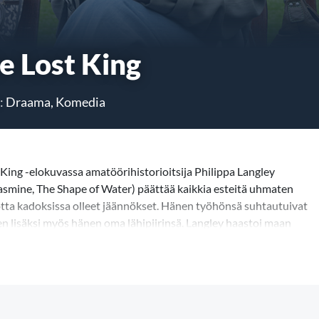
e Lost King
:
Draama, Komedia
King -elokuvassa amatöörihistorioitsija Philippa Langley
smine, The Shape of Water) päättää kaikkia esteitä uhmaten
uotta kadoksissa olleet jäännökset. Hänen työhönsä suhtautuivat
den lisäksi myös hänen oma lähipiirinsä. Langley haastoi maan
maan uudella tapaa yhdestä Englannin historian
) ohjaama elokuva on hämmästyttävä tositarina siitä, miten
 löysi historiallisesti merkittävät kadonneet jäännökset. Langley