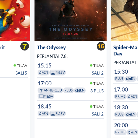
rit
The Odyssey
Spider-Ma
Day
PERJANTAI 7.8.
PERJANTAI 7
15:15
TILAA
TILAA
15:30
SALI 5
SALI 2
EN
FI&SV
PLUS
EN
17:00
TILAA
17:00
3 PLUS
ANNISKELU
PLUS
EN
FI&SV
PRIME
EN
18:45
18:30
TILAA
SALI 2
EN
FI&SV
PLUS
EN
20:00
PRIME
EN