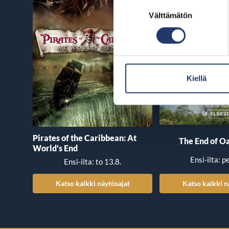
Suostumuksen
Välttämätön
valinta
Kiellä
Pirates of the Caribbean: At
The End of Oa
World’s End
Ensi-ilta: p
Ensi-ilta: to 13.8.
Katso kaikki näytösajat
Katso kaikki n