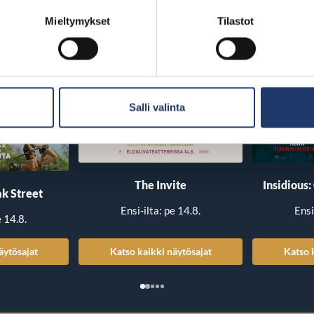
Mieltymykset
Tilastot
Salli valinta
The Invite
Insidious:
k Street
Ensi-ilta: pe 14.8.
Ensi
e 14.8.
äytösajat
Katso kaikki näytösajat
Katso 