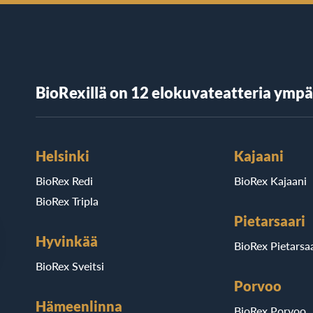
BioRexillä on 12 elokuvateatteria ymp
Helsinki
Kajaani
BioRex Redi
BioRex Kajaani
BioRex Tripla
Pietarsaari
Hyvinkää
BioRex Pietarsaa
BioRex Sveitsi
Porvoo
Hämeenlinna
BioRex Porvoo