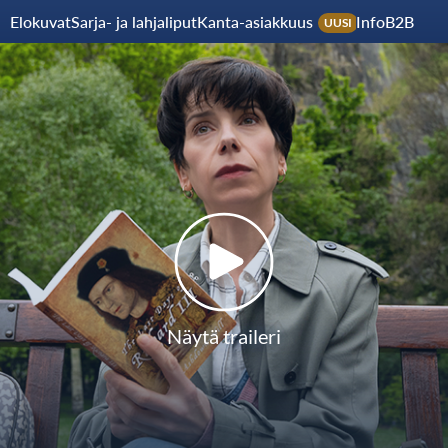
Elokuvat
Sarja- ja lahjaliput
Kanta-asiakkuus
Info
B2B
UUSI
Näytä traileri