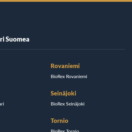
äri Suomea
Rovaniemi
BioRex Rovaniemi
Seinäjoki
ri
BioRex Seinäjoki
Tornio
BioRex Tornio