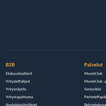
B2B
Palvelut
Elokuvateatterit
MovieClub
Yritysleffaliput
MovieClub -p
Yritysnäytös
Senioribio
Yritystapahtuma
Perheleffapä
Koululaisnäytökset
Retroelokuva