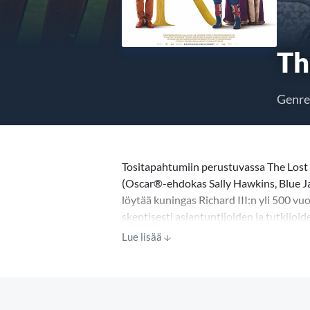
Th
Genre
Tositapahtumiin perustuvassa The Lost 
(Oscar®-ehdokas Sally Hawkins, Blue Ja
löytää kuningas Richard III:n yli 500 v
skeptisesti asiantuntijoiden ja tutkijoi
merkittävimmät historioitsijat ajattele
Lue lisää
kiistanalaisimmista kuninkaista.
Stephen Frearsin (The Queen, Philomena
tavallinen nainen vastuksista huolimatta