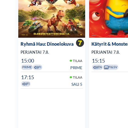
Ryhmä Hau: Dinoelokuva
Kätyrit & Monste
PERJANTAI 7.8.
PERJANTAI 7.8.
15:00
15:15
TILAA
PRIME
PRIME
FI
EN
FI&SV
17:15
TILAA
SALI 5
FI