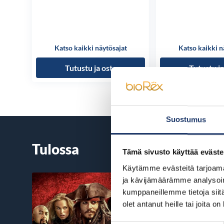
Katso kaikki näytösajat
Katso kaikki n
Tutustu ja osta
Tutustu ja
Suostumus
Tulossa
Tämä sivusto käyttää eväste
Käytämme evästeitä tarjoama
ja kävijämäärämme analysoim
kumppaneillemme tietoja siitä
olet antanut heille tai joita o