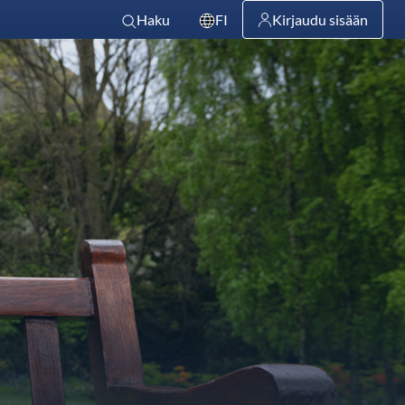
Haku
FI
Kirjaudu sisään