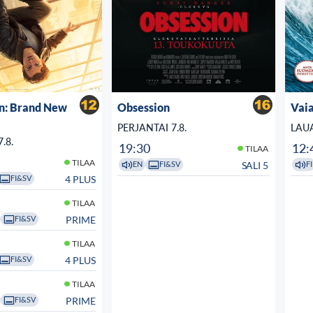
n: Brand New
Obsession
Vaia
PERJANTAI 7.8.
LAUA
.8.
19:30
12:
TILAA
TILAA
SALI 5
EN
FI&SV
FI
4 PLUS
FI&SV
TILAA
PRIME
FI&SV
TILAA
4 PLUS
FI&SV
TILAA
PRIME
FI&SV