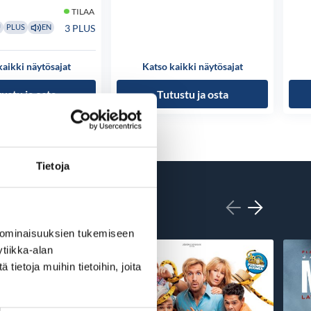
TILAA
3 PLUS
U
PLUS
EN
kaikki näytösajat
Katso kaikki näytösajat
ustu ja osta
Tutustu ja osta
Tietoja
 ominaisuuksien tukemiseen
tiikka-alan
ietoja muihin tietoihin, joita