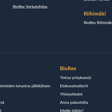
BioRex Verkatehdas
Riihimäki
BioRex Riihimäk
BioRex
Tietoa yrityksestä
isteiden lunastus jälkikäteen
Elokuvateatterit
Yhteystiedot
ivä
Anna palautetta
t
Meille töihin?