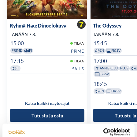
Ryhmä Hau: Dinoelokuva
The Odyssey
TÄNÄÄN 7.8.
TÄNÄÄN 7.8.
15:00
15:15
TILAA
PRIME
PRIME
FI
EN
FI&SV
17:15
17:00
TILAA
SALI 5
FI
ANNISKELU
PLUS
FI&SV
18:45
EN
FI&SV
Katso kaikki näytösajat
Katso kaikki n
Tutustu ja osta
Tutustu ja