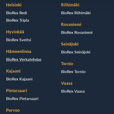
Helsinki
Riihimäki
BioRex Redi
BioRex Riihimäki
BioRex Tripla
Rovaniemi
Hyvinkää
BioRex Rovaniemi
BioRex Sveitsi
Seinäjoki
Hämeenlinna
BioRex Seinäjoki
BioRex Verkatehdas
Tornio
Kajaani
BioRex Tornio
BioRex Kajaani
Vaasa
Pietarsaari
BioRex Vaasa
BioRex Pietarsaari
Porvoo