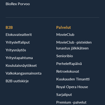
BioRex Porvoo
B2B
Palvelut
Elokuvateatterit
MovieClub
Yritysleffaliput
MovieClub -pisteiden
lunastus jälkikäteen
Yritysnäytös
Senioribio
Yritystapahtuma
Perheleffapäivä
Koululaisnäytökset
Retroelokuvat
Valkokangasmainonta
Kuukauden Timantti
B2B uutiskirje
Royal Opera House
Sarjaliput
Premium -palvelut