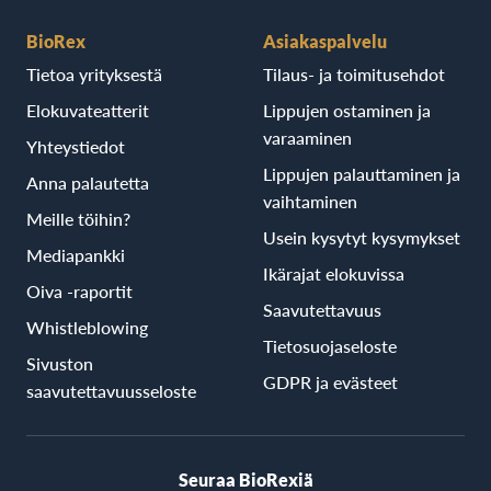
BioRex
Asiakaspalvelu
Tietoa yrityksestä
Tilaus- ja toimitusehdot
Elokuvateatterit
Lippujen ostaminen ja
varaaminen
Yhteystiedot
Lippujen palauttaminen ja
Anna palautetta
vaihtaminen
Meille töihin?
Usein kysytyt kysymykset
Mediapankki
Ikärajat elokuvissa
Oiva -raportit
Saavutettavuus
Whistleblowing
Tietosuojaseloste
Sivuston
GDPR ja evästeet
saavutettavuusseloste
Seuraa BioRexiä