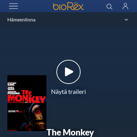
BioRex Cinemas
Haku
Kirjau
AVAA VALIKKO
Näytä traileri
The Monkey