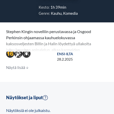
Kesto:
1h 39min
Genre:
Kauhu, Komedia
Stephen Kingin novelliin perustavassa ja Osgood
Perkinsin ohjaamassa kauhuelokuvassa
kaksosveljesten Billin ja Halin löydettyä ullakolta
isänsä vanhan apinalelun, alkaa karmeiden
ENSI-ILTA
kuolemantapausten sarja. Sisarukset päättävät
28.2.2025
heittää lelun pois ja jatkaa elämäänsä, ja vuosien
Näytä lisää
mittaan he kasvavat erilleen toisistaan.
Näytökset ja liput
Näytöksiä ei ole julkaistu.