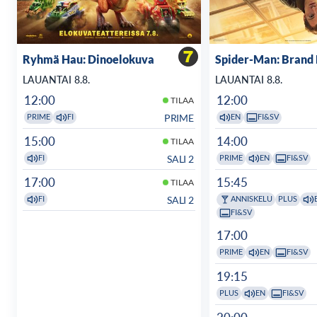
Ryhmä Hau: Dinoelokuva
Spider-Man: Brand
LAUANTAI 8.8.
LAUANTAI 8.8.
12:00
12:00
TILAA
PRIME
PRIME
FI
EN
FI&SV
15:00
14:00
TILAA
SALI 2
FI
PRIME
EN
FI&SV
17:00
15:45
TILAA
SALI 2
FI
ANNISKELU
PLUS
FI&SV
17:00
PRIME
EN
FI&SV
19:15
PLUS
EN
FI&SV