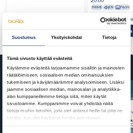
20:00
PRIME
EN
FI&SV
Katso kaikki näytösajat
Katso kaikki n
Tutustu ja osta
Tutustu ja
Suostumus
Yksityiskohdat
Tietoja
Tämä sivusto käyttää evästeitä
Tulossa
Käytämme evästeitä tarjoamamme sisällön ja mainosten
räätälöimiseen, sosiaalisen median ominaisuuksien
tukemiseen ja kävijämäärämme analysoimiseen. Lisäksi
jaamme sosiaalisen median, mainosalan ja analytiikka-
alan kumppaneillemme tietoja siitä, miten käytät
sivustoamme. Kumppanimme voivat yhdistää näitä
tietoja muihin tietoihin, joita olet antanut heille tai joita on
kerätty, kun olet käyttänyt heidän palvelujaan.