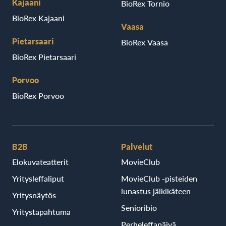
Kajaani
BioRex Tornio
BioRex Kajaani
Vaasa
Pietarsaari
BioRex Vaasa
BioRex Pietarsaari
Porvoo
BioRex Porvoo
B2B
Palvelut
Elokuvateatterit
MovieClub
Yritysleffaliput
MovieClub -pisteiden
lunastus jälkikäteen
Yritysnäytös
Senioribio
Yritystapahtuma
Perheleffapäivä