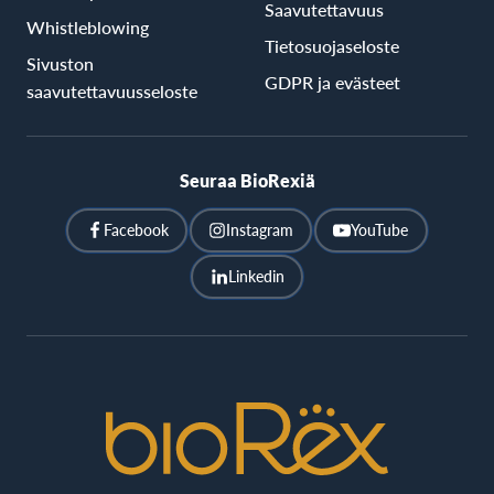
Saavutettavuus
Whistleblowing
Tietosuojaseloste
Sivuston
GDPR ja evästeet
saavutettavuusseloste
Seuraa BioRexiä
Facebook
Instagram
YouTube
Linkedin
BioRex
Cinemas