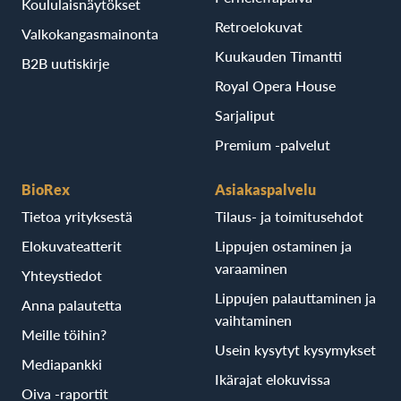
Koululaisnäytökset
Retroelokuvat
Valkokangasmainonta
Kuukauden Timantti
B2B uutiskirje
Royal Opera House
Sarjaliput
Premium -palvelut
BioRex
Asiakaspalvelu
Tietoa yrityksestä
Tilaus- ja toimitusehdot
Elokuvateatterit
Lippujen ostaminen ja
varaaminen
Yhteystiedot
Lippujen palauttaminen ja
Anna palautetta
vaihtaminen
Meille töihin?
Usein kysytyt kysymykset
Mediapankki
Ikärajat elokuvissa
Oiva -raportit