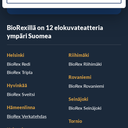
BioRexillä on 12 elokuvateatteria
ympäri Suomea
Helsinki
Riihimäki
BioRex Redi
BioRex Riihimäki
BioRex Tripla
Rovaniemi
Hyvinkää
BioRex Rovaniemi
BioRex Sveitsi
Seinäjoki
Hämeenlinna
BioRex Seinäjoki
BioRex Verkatehdas
Tornio