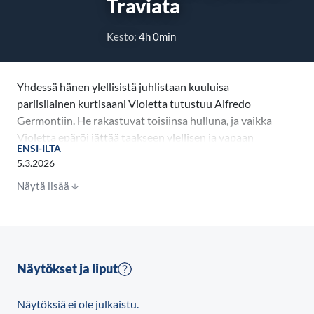
Traviata
Kesto:
4h 0min
Yhdessä hänen ylellisistä juhlistaan kuuluisa
pariisilainen kurtisaani Violetta tutustuu Alfredo
Germontiin. He rakastuvat toisiinsa hulluna, ja vaikka
Violetta epäröi jättää taakseen ylellisen ja vapaan
ENSI-ILTA
elämänsä, hän seuraa sydämensä ääntä. Nuoren parin
5.3.2026
onni on kuitenkin lyhytaikaista, sillä elämän ankara
Näytä lisää
todellisuus kolkuttaa pian ovella.
Intiimi ja loistokas La traviata sisältää joitakin
oopperan kuuluisimpia melodioita. Se on tähtirooli
Ermonela Jahon esittämän pääsopraanonäyttelijän
Näytökset ja liput
kannalta. Ohjaaja Richard Eyren viettelevän
loisteliaassa maailmassa Verdin oopperan keskiössä
Näytöksiä ei ole julkaistu.
oleva hellä ja tuhoisa kauneus loistaa kirkkaana.