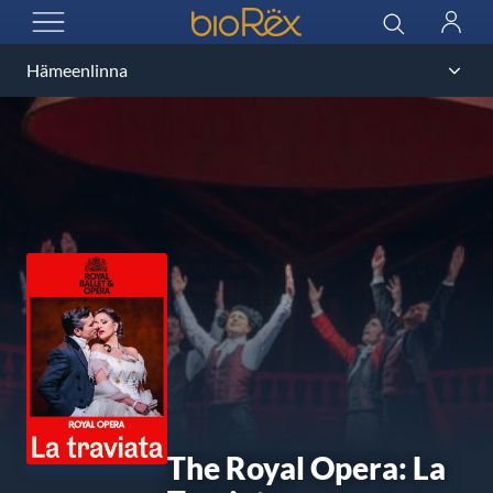
BioRex Cinemas
Haku
Kirjau
AVAA VALIKKO
The Royal Opera: La