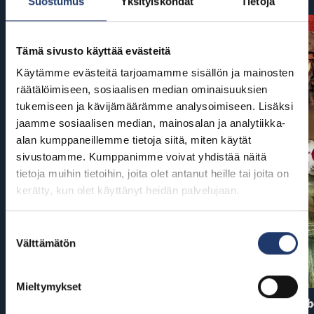
Suostumus
Yksityiskohdat
Tietoja
Tämä sivusto käyttää evästeitä
Käytämme evästeitä tarjoamamme sisällön ja mainosten
räätälöimiseen, sosiaalisen median ominaisuuksien
tukemiseen ja kävijämäärämme analysoimiseen. Lisäksi
jaamme sosiaalisen median, mainosalan ja analytiikka-
alan kumppaneillemme tietoja siitä, miten käytät
sivustoamme. Kumppanimme voivat yhdistää näitä
tietoja muihin tietoihin, joita olet antanut heille tai joita on
kerätty, kun olet käyttänyt heidän palvelujaan.
Suostumuksen
Välttämätön
valinta
Mieltymykset
Ryhmä Hau: Dinoelokuva
Pirates of the Carib