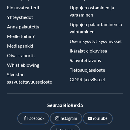
Elokuvateatterit
Lippujen ostaminen ja
varaaminen
Yhteystiedot
Lippujen palauttaminen ja
Anna palautetta
vaihtaminen
Meille töihin?
Usein kysytyt kysymykset
Mediapankki
Ikärajat elokuvissa
Oiva -raportit
Saavutettavuus
Whistleblowing
Tietosuojaseloste
Sivuston
GDPR ja evästeet
saavutettavuusseloste
Seuraa BioRexiä
Facebook
Instagram
YouTube