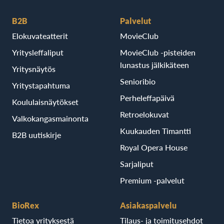
B2B
Palvelut
Elokuvateatterit
MovieClub
Yritysleffaliput
MovieClub -pisteiden
lunastus jälkikäteen
Yritysnäytös
Senioribio
Yritystapahtuma
Perheleffapäivä
Koululaisnäytökset
Retroelokuvat
Valkokangasmainonta
Kuukauden Timantti
B2B uutiskirje
Royal Opera House
Sarjaliput
Premium -palvelut
BioRex
Asiakaspalvelu
Tietoa yrityksestä
Tilaus- ja toimitusehdot