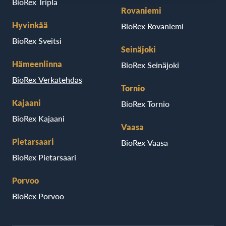
BioRex Tripla
Rovaniemi
Hyvinkää
BioRex Rovaniemi
BioRex Sveitsi
Seinäjoki
Hämeenlinna
BioRex Seinäjoki
BioRex Verkatehdas
Tornio
Kajaani
BioRex Tornio
BioRex Kajaani
Vaasa
Pietarsaari
BioRex Vaasa
BioRex Pietarsaari
Porvoo
BioRex Porvoo