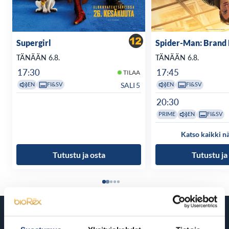
Supergirl
Spider-Man: Brand
TÄNÄÄN 6.8.
TÄNÄÄN 6.8.
17:30
17:45
TILAA
SALI 5
EN
FI&SV
EN
FI&SV
20:30
PRIME
EN
FI&SV
Katso kaikki n
Tutustu ja osta
Tutustu ja
Tulossa