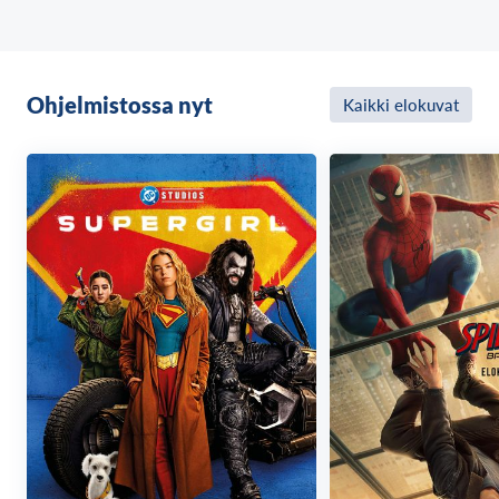
Metsästäjät että kansakunta, joka odottaa hänen
häviötään.
Ohjelmistossa nyt
Kaikki elokuvat