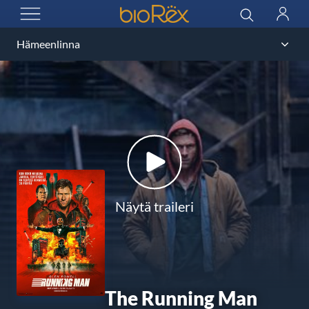
BioRex Cinemas
Haku
Kirjau
AVAA VALIKKO
Näytä traileri
The Running Man