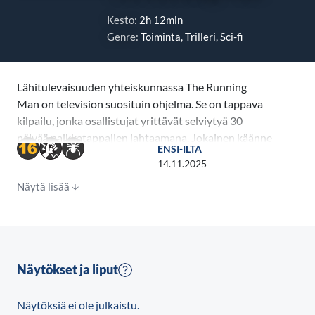
Kesto:
2h 12min
Genre:
Toiminta, Trilleri, Sci-fi
Lähitulevaisuuden yhteiskunnassa The Running
Man on television suosituin ohjelma. Se on tappava
kilpailu, jonka osallistujat yrittävät selviytyä 30
päivää palkkatappajien jahtaamana. Jokainen käänne
ENSI-ILTA
lähetetään suorana verenhimoisille katsojille ja
14.11.2025
jokainen päivä nostaa voittopottia. Epätoivoinen
Näytä lisää
duunari Ben Richards (Glen Powell) yrittää pelastaa
tyttärensä ja tarttuu viimeisenä keinonaan
hurmaavan mutta armottoman tuottajan Dan
Killianin (Josh Brolin) tarjoukseen osallistua
kilpailuun. Mutta Benin uhmakkuus, vaistot ja sisu
Näytökset ja liput
tekevät hänestä yllättäen fanien suosikin ja uhan
koko järjestelmälle. Katsojalukujen ja vaaran
Näytöksiä ei ole julkaistu.
noustessa pilviin Benin on päihitettävä sekä