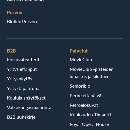
Porvoo
BioRex Porvoo
B2B
Palvelut
Elokuvateatterit
MovieClub
Yritysleffaliput
MovieClub -pisteiden
lunastus jälkikäteen
Yritysnäytös
Senioribio
Yritystapahtuma
Perheleffapäivä
Koululaisnäytökset
Retroelokuvat
Valkokangasmainonta
Kuukauden Timantti
B2B uutiskirje
Royal Opera House