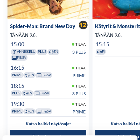
Spider-Man: Brand New Day
Kätyrit & Monsterit
TÄNÄÄN 9.8.
TÄNÄÄN 9.8.
15:00
15:15
TILAA
3 PLUS
ANNISKELU
PLUS
EN
FI
FI&SV
16:15
TILAA
PRIME
PRIME
EN
FI&SV
18:15
TILAA
3 PLUS
PLUS
EN
FI&SV
19:30
TILAA
PRIME
PRIME
EN
FI&SV
Katso kaikki näytösajat
Katso kaikki n
Tutustu ja osta
Tutustu ja