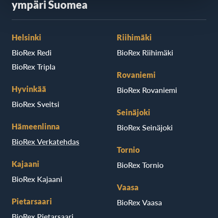
ympäri Suomea
Helsinki
Riihimäki
BioRex Redi
BioRex Riihimäki
BioRex Tripla
Rovaniemi
Hyvinkää
BioRex Rovaniemi
BioRex Sveitsi
Seinäjoki
Hämeenlinna
BioRex Seinäjoki
BioRex Verkatehdas
Tornio
Kajaani
BioRex Tornio
BioRex Kajaani
Vaasa
Pietarsaari
BioRex Vaasa
BioRex Pietarsaari