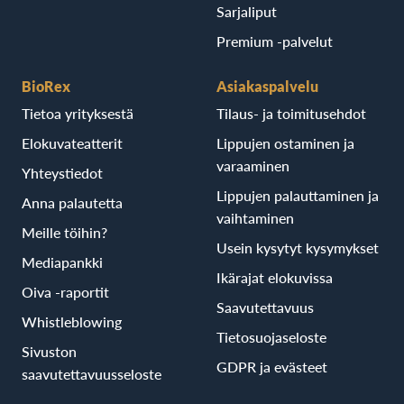
Sarjaliput
Premium -palvelut
BioRex
Asiakaspalvelu
Tietoa yrityksestä
Tilaus- ja toimitusehdot
Elokuvateatterit
Lippujen ostaminen ja
varaaminen
Yhteystiedot
Lippujen palauttaminen ja
Anna palautetta
vaihtaminen
Meille töihin?
Usein kysytyt kysymykset
Mediapankki
Ikärajat elokuvissa
Oiva -raportit
Saavutettavuus
Whistleblowing
Tietosuojaseloste
Sivuston
GDPR ja evästeet
saavutettavuusseloste