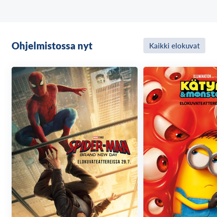
elämälleen. Matka on yhtä aikaa innostava, haastava
ja vapauttava. Luonnon keskellä he löytävät voimaa
selviytyä elämän vastoinkäymisistä ja
mahdollisuuden rakentaa elämänsä uudelleen.
Ohjelmistossa nyt
Kaikki elokuvat