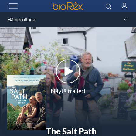
BioRex Cinemas
Haku
Kirjau
AVAA VALIKKO
Näytä traileri
The Salt Path