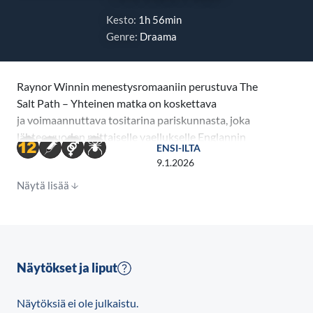
Kesto:
1h 56min
Genre:
Draama
Raynor Winnin menestysromaaniin perustuva The
Salt Path – Yhteinen matka on koskettava
ja voimaannuttava tositarina pariskunnasta, joka
lähtee vuoden mittaiselle vaellukselle Englannin
ENSI-ILTA
rannikolle. Elokuvan pääosissa nähdään Gillian
9.1.2026
Anderson ja Jason Isaacs.
Näytä lisää
Elokuva kertoo avioparista, Raynor ja Moth Winnistä,
jotka menettävät kotinsa ja saavat pian myös tietää,
että miehellä on parantumaton sairaus. Tultuaan
häädetyiksi kodistaan he
Näytökset ja liput
tekevät epätoivoisen päätöksen vuoden mittaisesta
vaelluksesta pitkin Englannin rannikkoa, toivoen
Näytöksiä ei ole julkaistu.
löytävänsä luonnosta lohtua ja uuden suunnan