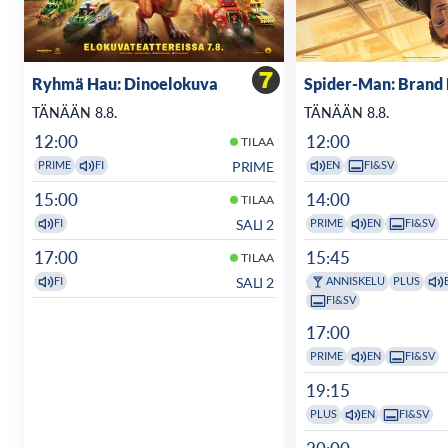
Ryhmä Hau: Dinoelokuva
Spider-Man: Brand
TÄNÄÄN 8.8.
TÄNÄÄN 8.8.
12:00
12:00
TILAA
PRIME
PRIME
FI
EN
FI&SV
15:00
14:00
TILAA
SALI 2
FI
PRIME
EN
FI&SV
17:00
15:45
TILAA
SALI 2
FI
ANNISKELU
PLUS
FI&SV
17:00
PRIME
EN
FI&SV
19:15
PLUS
EN
FI&SV