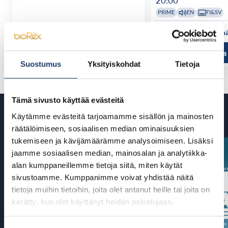
20:00
PRIME
EN
FI&SV
Katso kaikki näytösajat
Katso kaikki n
Tutustu ja osta
Tutustu ja
Suostumus
Yksityiskohdat
Tietoja
Tämä sivusto käyttää evästeitä
Tulossa
Käytämme evästeitä tarjoamamme sisällön ja mainosten
räätälöimiseen, sosiaalisen median ominaisuuksien
tukemiseen ja kävijämäärämme analysoimiseen. Lisäksi
jaamme sosiaalisen median, mainosalan ja analytiikka-
alan kumppaneillemme tietoja siitä, miten käytät
sivustoamme. Kumppanimme voivat yhdistää näitä
tietoja muihin tietoihin, joita olet antanut heille tai joita on
kerätty, kun olet käyttänyt heidän palvelujaan.