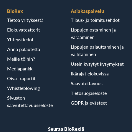
BioRex
Asiakaspalvelu
Tietoa yrityksestä
Tilaus- ja toimitusehdot
Elokuvateatterit
Lippujen ostaminen ja
varaaminen
Yhteystiedot
Lippujen palauttaminen ja
Anna palautetta
vaihtaminen
Meille töihin?
Usein kysytyt kysymykset
Mediapankki
Ikärajat elokuvissa
Oiva -raportit
Saavutettavuus
Whistleblowing
Tietosuojaseloste
Sivuston
GDPR ja evästeet
saavutettavuusseloste
Seuraa BioRexiä