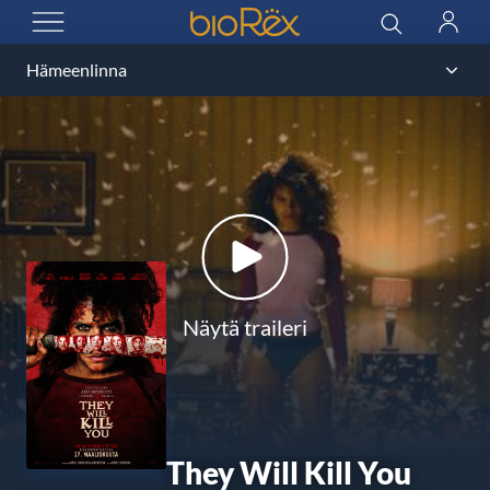
BioRex Cinemas
Haku
Kirjau
AVAA VALIKKO
Näytä traileri
They Will Kill You