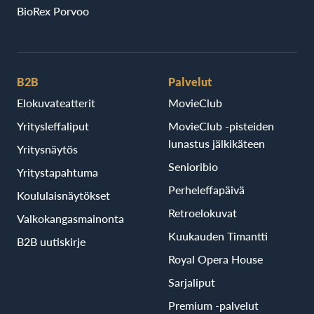
BioRex Porvoo
B2B
Palvelut
Elokuvateatterit
MovieClub
Yritysleffaliput
MovieClub -pisteiden
lunastus jälkikäteen
Yritysnäytös
Senioribio
Yritystapahtuma
Perheleffapäivä
Koululaisnäytökset
Retroelokuvat
Valkokangasmainonta
Kuukauden Timantti
B2B uutiskirje
Royal Opera House
Sarjaliput
Premium -palvelut