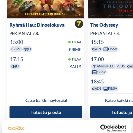
Ryhmä Hau: Dinoelokuva
The Odyssey
PERJANTAI 7.8.
PERJANTAI 7.8.
15:00
15:15
TILAA
PRIME
PRIME
FI
EN
FI&SV
17:15
17:00
TILAA
SALI 5
FI
ANNISKELU
PLUS
FI&SV
18:45
EN
FI&SV
Katso kaikki näytösajat
Katso kaikki n
Tutustu ja osta
Tutustu ja