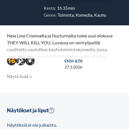
Kesto:
1h 35min
Genre:
Toiminta, Komedia, Kauhu
New Line Cinemalta ja Nocturnalta tulee uusi elokuva
THEY WILL KILL YOU. Luvassa on veriryöpyillä
ryyditetty vauhdikas kauhutoimintakomedia, jossa
nuoren naisen on selviydyttävä elossa yön yli New
ENSI-ILTA
Yorkissa sijaitsevassa tornitalossa – demonisen kultin
27.3.2026
mystisessä ja kieroutuneessa pahuuden pesässä,
Näytä lisää
josta on vuosien saatossa kehkeytynyt oikea
kuolemanloukku – jottei hän ole seuraava uhri
reipasotteisessa jännitystarinassa, joka on täynnä
näyttävää surmasavottaa ja hirtehisen mustaa
huumoria.
Näytökset ja liput
Näytöksiä ei ole julkaistu.