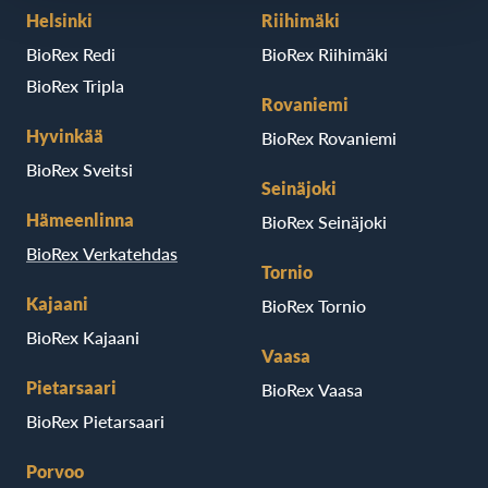
Helsinki
Riihimäki
BioRex Redi
BioRex Riihimäki
BioRex Tripla
Rovaniemi
Hyvinkää
BioRex Rovaniemi
BioRex Sveitsi
Seinäjoki
Hämeenlinna
BioRex Seinäjoki
BioRex Verkatehdas
Tornio
Kajaani
BioRex Tornio
BioRex Kajaani
Vaasa
Pietarsaari
BioRex Vaasa
BioRex Pietarsaari
Porvoo