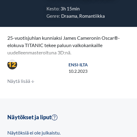
Kesto:
3h 15min
Genre:
Draama, Romantiikka
25-vuotisjuhlan kunniaksi James Cameronin Oscar®-
elokuva TITANIC tekee paluun valkokankaille
uudelleenmasteroituna 3D:nä.
ENSI-ILTA
TITANIC on eeppinen toiminnantäyteinen
10.2.2023
rakkaustarina, joka sijoittuu ”uppoamattoman”
Näytä lisää
Titanicin kohtalokkaalle neitsytmatkalle. Elokuva
voitti ennätykselliset 11 Oscar®-palkintoa (mm.
paras elokuva, paras ohjaaja, paras kuvaus, paras
leikkaus, paras lavastus, paras puvustus, paras
scoremusiikki, paras alkuperäiskappale, parhaat
Näytökset ja liput
äänitehosteet ja parhaat erikoistehosteet). Elokuvan
pääosissa nähdään Oscar®-voittajat Leonardo
Näytöksiä ei ole julkaistu.
DiCaprio ja Kate Winslet. Saadessaan ensi-iltansa