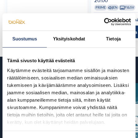
20:00
PRIME
EN
FI&SV
Katso kaikki näytösajat
Katso kaikki n
Tutustu ja osta
Tutustu ja
Suostumus
Yksityiskohdat
Tietoja
Tämä sivusto käyttää evästeitä
Tulossa
Käytämme evästeitä tarjoamamme sisällön ja mainosten
räätälöimiseen, sosiaalisen median ominaisuuksien
tukemiseen ja kävijämäärämme analysoimiseen. Lisäksi
jaamme sosiaalisen median, mainosalan ja analytiikka-
alan kumppaneillemme tietoja siitä, miten käytät
sivustoamme. Kumppanimme voivat yhdistää näitä
tietoja muihin tietoihin, joita olet antanut heille tai joita on
kerätty, kun olet käyttänyt heidän palvelujaan.