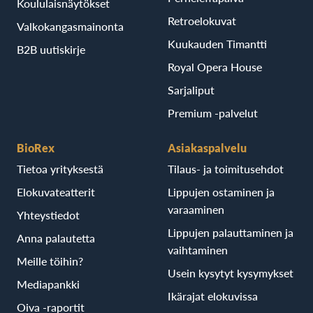
Koululaisnäytökset
Retroelokuvat
Valkokangasmainonta
Kuukauden Timantti
B2B uutiskirje
Royal Opera House
Sarjaliput
Premium -palvelut
BioRex
Asiakaspalvelu
Tietoa yrityksestä
Tilaus- ja toimitusehdot
Elokuvateatterit
Lippujen ostaminen ja
varaaminen
Yhteystiedot
Lippujen palauttaminen ja
Anna palautetta
vaihtaminen
Meille töihin?
Usein kysytyt kysymykset
Mediapankki
Ikärajat elokuvissa
Oiva -raportit