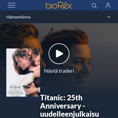
BioRex Cinemas
Haku
Kirjau
AVAA VALIKKO
Näytä traileri
Titanic: 25th
Anniversary -
uudelleenjulkaisu