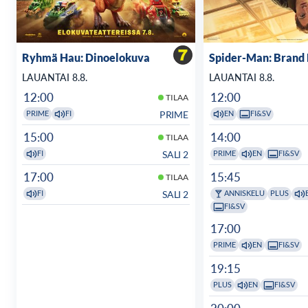
Ryhmä Hau: Dinoelokuva
Spider-Man: Brand
LAUANTAI 8.8.
LAUANTAI 8.8.
12:00
12:00
TILAA
PRIME
PRIME
FI
EN
FI&SV
15:00
14:00
TILAA
SALI 2
FI
PRIME
EN
FI&SV
17:00
15:45
TILAA
SALI 2
FI
ANNISKELU
PLUS
FI&SV
17:00
PRIME
EN
FI&SV
19:15
PLUS
EN
FI&SV