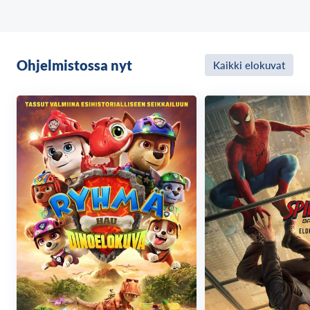
vuonna 1997 elokuva nousi kaikkien aikojen
menestyneimmäksi elokuvaksi ja se on yhä kaikkien
aikojen kolmanneksi menestynein elokuva.
Ohjelmistossa nyt
Kaikki elokuvat