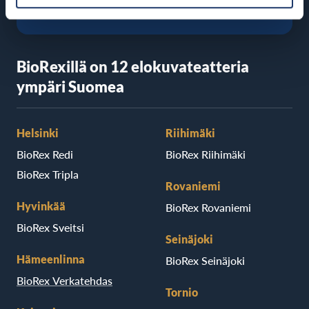
BioRexillä on 12 elokuvateatteria
ympäri Suomea
Helsinki
Riihimäki
BioRex Redi
BioRex Riihimäki
BioRex Tripla
Rovaniemi
Hyvinkää
BioRex Rovaniemi
BioRex Sveitsi
Seinäjoki
Hämeenlinna
BioRex Seinäjoki
BioRex Verkatehdas
Tornio