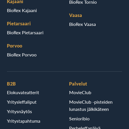
Kajaani
BioRex Tornio
BioRex Kajaani
Vaasa
Pietarsaari
BioRex Vaasa
BioRex Pietarsaari
Porvoo
BioRex Porvoo
B2B
Palvelut
Elokuvateatterit
MovieClub
Yritysleffaliput
MovieClub -pisteiden
lunastus jälkikäteen
Yritysnäytös
Senioribio
Yritystapahtuma
Perheleffapäivä