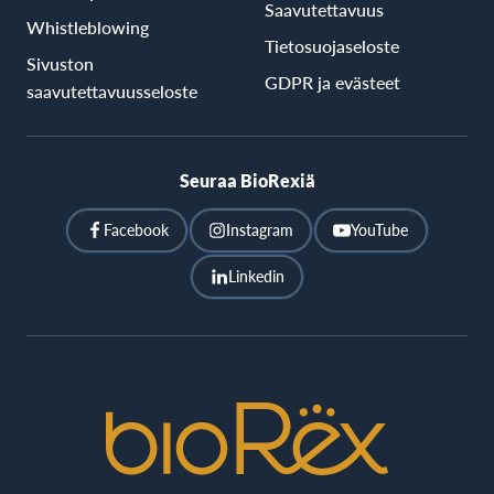
Saavutettavuus
Whistleblowing
Tietosuojaseloste
Sivuston
GDPR ja evästeet
saavutettavuusseloste
Seuraa BioRexiä
Facebook
Instagram
YouTube
Linkedin
BioRex
Cinemas