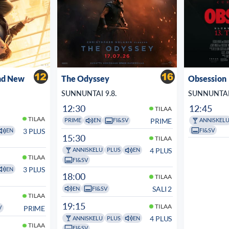
nd New
The Odyssey
Obsession
SUNNUNTAI 9.8.
SUNNUNTAI 
12:30
12:45
TILAA
TILAA
PRIME
PRIME
EN
FI&SV
ANNISKEL
FI&SV
3 PLUS
EN
15:30
TILAA
4 PLUS
ANNISKELU
PLUS
EN
TILAA
FI&SV
3 PLUS
EN
18:00
TILAA
SALI 2
EN
FI&SV
TILAA
19:15
TILAA
PRIME
V
4 PLUS
ANNISKELU
PLUS
EN
TILAA
FI&SV