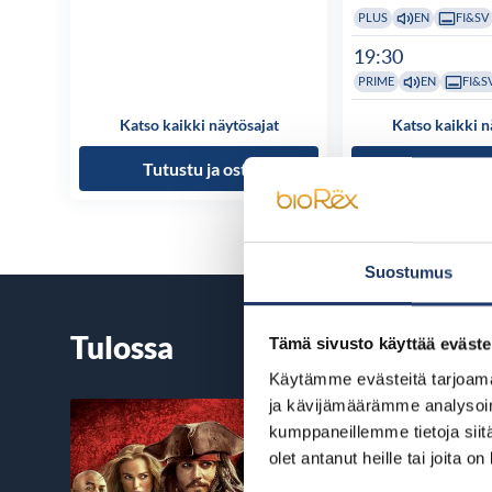
PLUS
EN
FI&SV
19:30
PRIME
EN
FI&S
Katso kaikki näytösajat
Katso kaikki n
Tutustu ja osta
Tutustu ja
Suostumus
Tulossa
Tämä sivusto käyttää eväste
Käytämme evästeitä tarjoama
ja kävijämäärämme analysoim
kumppaneillemme tietoja siitä
olet antanut heille tai joita o