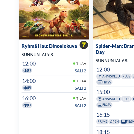
Ryhmä Hau: Dinoelokuva
Spider-Man: Bra
Day
SUNNUNTAI 9.8.
SUNNUNTAI 9.8.
12:00
TILAA
12:00
SALI 2
FI
ANNISKELU
PLUS
14:00
TILAA
FI&SV
SALI 2
FI
15:00
16:00
TILAA
ANNISKELU
PLUS
FI&SV
SALI 2
FI
16:15
PRIME
EN
FI&S
18:15