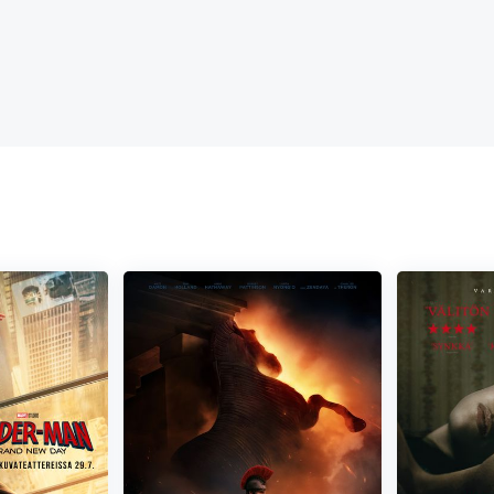
Bella ja Edward toistuvasti ajautuvat yhteen mitä oudoimmissa
dissa olevan jotain kummallista; hän pystyy juoksemaan
auton käsillään ja hän ei tunnu vanhenevan lainkaan. Edward on
a kauan etsimänsä sielunkumppanin.