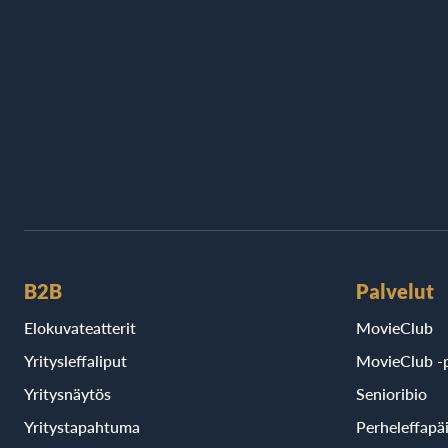
B2B
Palvelut
Elokuvateatterit
MovieClub
Yritysleffaliput
MovieClub -p
Yritysnäytös
Senioribio
Yritystapahtuma
Perheleffapä