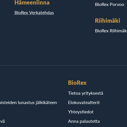
Hämeenlinna
BioRex Porvoo
BioRex Verkatehdas
Riihimäki
BioRex Riihimäk
BioRex
Tietoa yrityksestä
isteiden lunastus jälkikäteen
Elokuvateatterit
Yhteystiedot
ivä
Anna palautetta