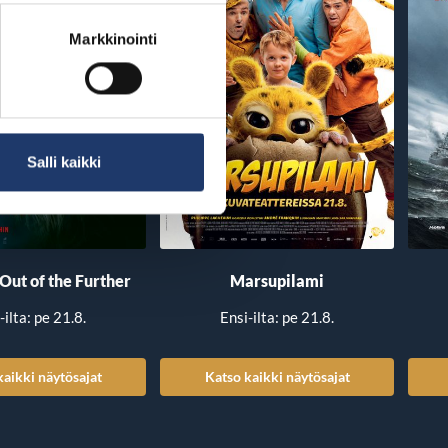
Markkinointi
Salli kaikki
 Out of the Further
Marsupilami
-ilta: pe 21.8.
Ensi-ilta: pe 21.8.
kaikki näytösajat
Katso kaikki näytösajat