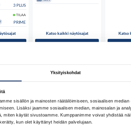
3 PLUS
TILAA
PRIME
V
äytösajat
Katso kaikki näytösajat
Katso 
 osta
Tutustu ja osta
Tut
Yksityiskohdat
itä
mme sisällön ja mainosten räätälöimiseen, sosiaalisen median
iseen. Lisäksi jaamme sosiaalisen median, mainosalan ja analy
, miten käytät sivustoamme. Kumppanimme voivat yhdistää näitä t
n kerätty, kun olet käyttänyt heidän palvelujaan.