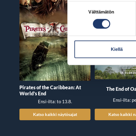
Suostumuksen
Välttämätön
valinta
Kiellä
Pirates of the Caribbean: At
The End of Oa
World’s End
Ensi-ilta: p
Ensi-ilta: to 13.8.
Katso kaikki näytösajat
Katso kaikki n