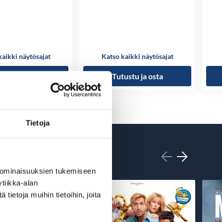
kaikki näytösajat
Katso kaikki näytösajat
ustu ja osta
Tutustu ja osta
Tietoja
 ominaisuuksien tukemiseen
tiikka-alan
ietoja muihin tietoihin, joita