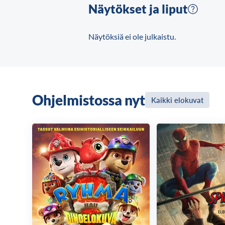
välillä on selittämätön vetovoima. Kun 
Näytökset ja liput
olosuhteissa, Bella alkaa epäillä Edwar
nopeammin kuin gepardi, pysäyttämään 
Näytöksiä ei ole julkaistu.
kuolematon ja hän on löytänyt Bellast
Ohjelmistossa nyt
Kaikki elokuvat