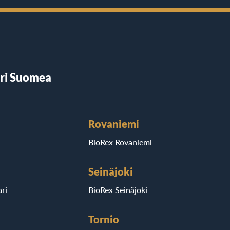
äri Suomea
Rovaniemi
BioRex Rovaniemi
Seinäjoki
ri
BioRex Seinäjoki
Tornio