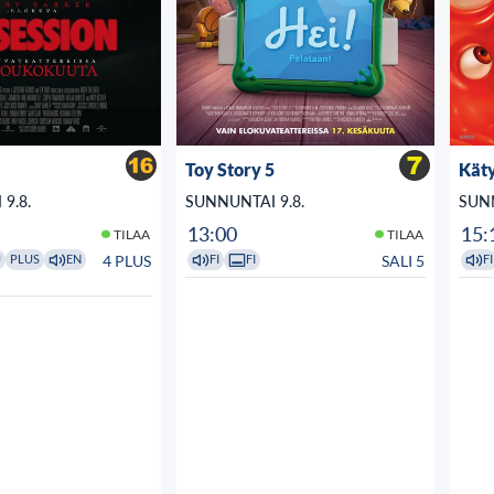
Toy Story 5
Käty
9.8.
SUNNUNTAI 9.8.
SUNN
13:00
15:
TILAA
TILAA
4 PLUS
SALI 5
U
PLUS
EN
FI
FI
FI