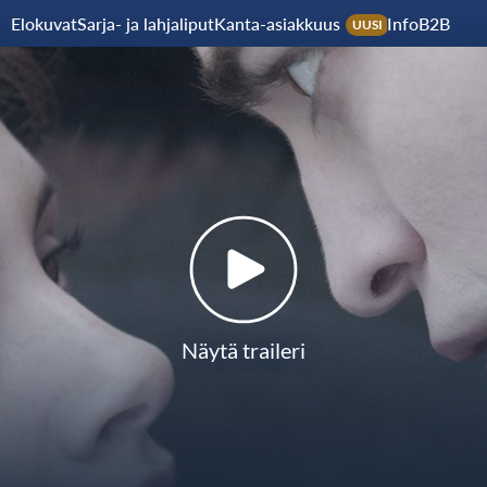
Elokuvat
Sarja- ja lahjaliput
Kanta-asiakkuus
Info
B2B
UUSI
Näytä traileri