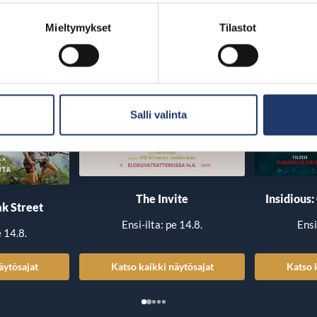
Mieltymykset
Tilastot
Salli valinta
The Invite
Insidious:
k Street
Ensi-ilta: pe 14.8.
Ensi
e 14.8.
äytösajat
Katso kaikki näytösajat
Katso 