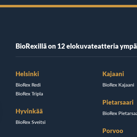
BioRexillä on 12 elokuvateatteria ymp
Helsinki
Kajaani
BioRex Redi
BioRex Kajaani
BioRex Tripla
Pietarsaari
Hyvinkää
BioRex Pietarsaa
BioRex Sveitsi
Porvoo