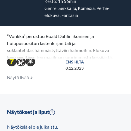
Kesto:
1h 56min
Genre:
Seikkailu, Komedia, Perhe-
elokuva, Fantasia
”Vonkka” perustuu Roald Dahlin ikonisen ja
huippusuositun lastenkirjan Jali ja
suklaatehdas hämmästyttäviin hahmoihin. Elokuva
kertoo siitä, miten maailman suurimmasta keksijästä,
ENSI-ILTA
taikurista ja suklaatehtailijasta tuli tuntemamme,
8.12.2023
rakastettu Villi Vonkka.
Näytä lisää
Paul King, joka kirjoitti ja ohjasi Paddington-elokuvat
ja David Heyman, joka tuotti Harry Potter -elokuvat,
”Gravityn”, ”Ihmeotukset” ja ”Paddingtonin” sekä
tuottajat Alexandra Derbyshire (”Paddington”-
Näytökset ja liput
elokuvat, ”Jurassic World: Dominion”) ja Luke Kelly
(”Roald Dahl’s The White Witches”) tarjoavat
Näytöksiä ei ole julkaistu.
huumaavan sekoituksen taikaa ja musiikkia, kaaosta