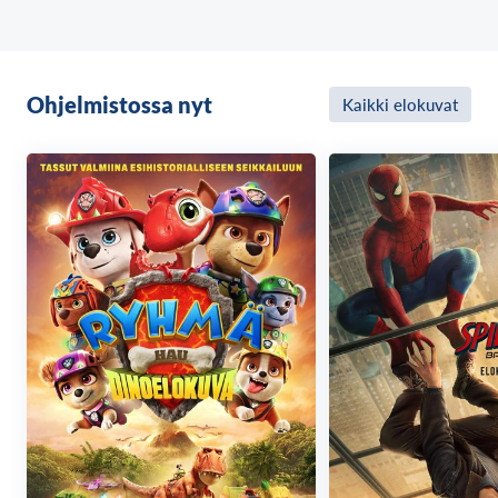
ja tunnetta, joka kerrotaan suurella sydämellä ja
huumorilla. Timothée Chalamet esittää pääosaa tässä
vastustamattoman vauhdikkaassa ja kekseliäässä
laajakangasspektaakkelissa, joka kertoo Villi
Ohjelmistossa nyt
Kaikki elokuvat
Vonkasta. Hänellä on loputtomasti ideoita ja hän on
päättänyt muuttaa maailmaa herkullinen suupala
kerrallaan ja samalla todistaa, että parhaat asiat
elämässä alkavat unelmasta – ja että joka onnekseen
tapaa Villi Vonkan huomaa, että mikä tahansa on
mahdollista.