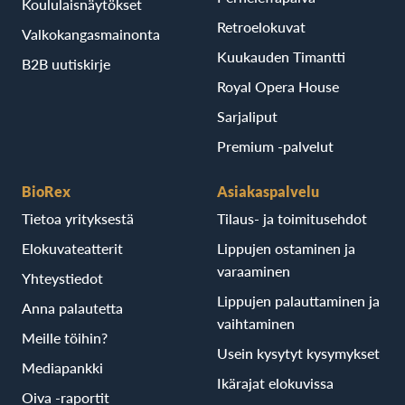
Koululaisnäytökset
Retroelokuvat
Valkokangasmainonta
Kuukauden Timantti
B2B uutiskirje
Royal Opera House
Sarjaliput
Premium -palvelut
BioRex
Asiakaspalvelu
Tietoa yrityksestä
Tilaus- ja toimitusehdot
Elokuvateatterit
Lippujen ostaminen ja
varaaminen
Yhteystiedot
Lippujen palauttaminen ja
Anna palautetta
vaihtaminen
Meille töihin?
Usein kysytyt kysymykset
Mediapankki
Ikärajat elokuvissa
Oiva -raportit