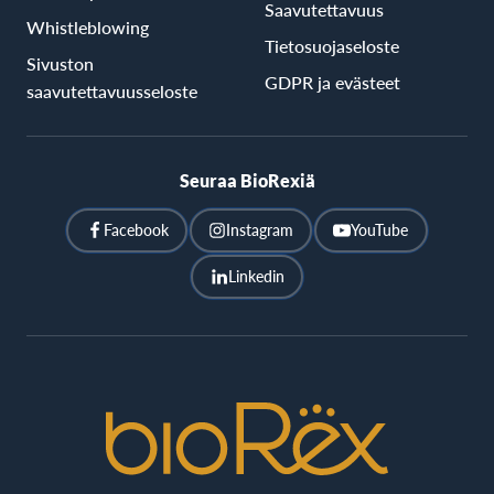
Saavutettavuus
Whistleblowing
Tietosuojaseloste
Sivuston
GDPR ja evästeet
saavutettavuusseloste
Seuraa BioRexiä
Facebook
Instagram
YouTube
Linkedin
BioRex
Cinemas