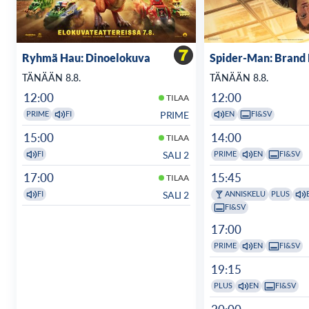
Ryhmä Hau: Dinoelokuva
Spider-Man: Brand
TÄNÄÄN 8.8.
TÄNÄÄN 8.8.
12:00
12:00
TILAA
PRIME
PRIME
FI
EN
FI&SV
15:00
14:00
TILAA
SALI 2
FI
PRIME
EN
FI&SV
17:00
15:45
TILAA
SALI 2
FI
ANNISKELU
PLUS
FI&SV
17:00
PRIME
EN
FI&SV
19:15
PLUS
EN
FI&SV