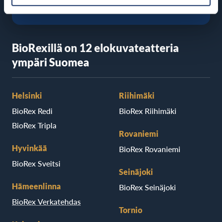
BioRexillä on 12 elokuvateatteria
ympäri Suomea
Helsinki
Riihimäki
BioRex Redi
BioRex Riihimäki
BioRex Tripla
Rovaniemi
Hyvinkää
BioRex Rovaniemi
BioRex Sveitsi
Seinäjoki
Hämeenlinna
BioRex Seinäjoki
BioRex Verkatehdas
Tornio