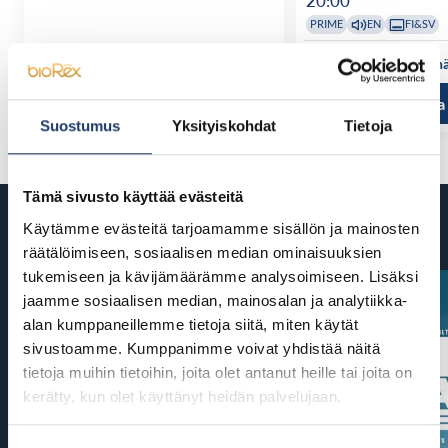
20:00
PRIME
EN
FI&SV
Katso kaikki näytösajat
Katso kaikki n
Tutustu ja osta
Tutustu ja
Suostumus
Yksityiskohdat
Tietoja
Tämä sivusto käyttää evästeitä
Tulossa
Käytämme evästeitä tarjoamamme sisällön ja mainosten
räätälöimiseen, sosiaalisen median ominaisuuksien
tukemiseen ja kävijämäärämme analysoimiseen. Lisäksi
jaamme sosiaalisen median, mainosalan ja analytiikka-
alan kumppaneillemme tietoja siitä, miten käytät
sivustoamme. Kumppanimme voivat yhdistää näitä
tietoja muihin tietoihin, joita olet antanut heille tai joita on
kerätty, kun olet käyttänyt heidän palvelujaan.