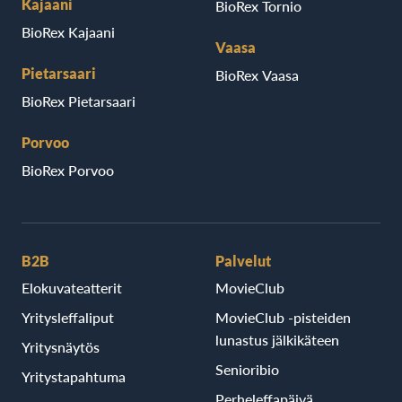
Kajaani
BioRex Tornio
BioRex Kajaani
Vaasa
Pietarsaari
BioRex Vaasa
BioRex Pietarsaari
Porvoo
BioRex Porvoo
B2B
Palvelut
Elokuvateatterit
MovieClub
Yritysleffaliput
MovieClub -pisteiden
lunastus jälkikäteen
Yritysnäytös
Senioribio
Yritystapahtuma
Perheleffapäivä