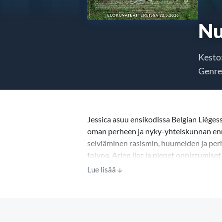
Nu
Kesto
Genre
Jessica asuu ensikodissa Belgian Liègess
oman perheen ja nyky-yhteiskunnan enn
selviäminen rasismin, huumeiden ja perhe
toivoa. Arjen ilot ja pienet onnistumi
ohjaajaveljekset onnistuvat yhdistämää
Lue lisää
tarinoihin ja yleisinhimilliseen konteksti