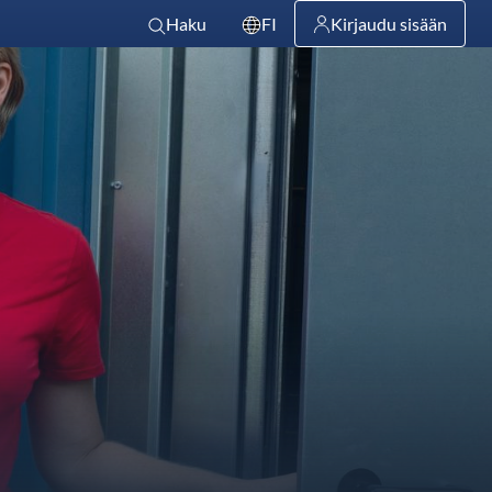
Haku
FI
Kirjaudu sisään