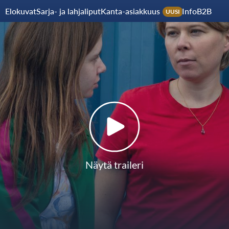
Elokuvat
Sarja- ja lahjaliput
Kanta-asiakkuus
Info
B2B
UUSI
Näytä traileri