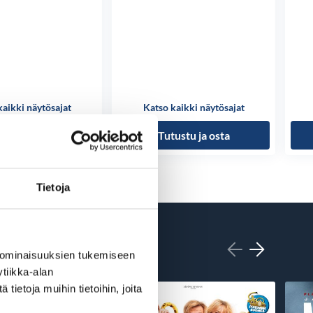
kaikki näytösajat
Katso kaikki näytösajat
ustu ja osta
Tutustu ja osta
Tietoja
 ominaisuuksien tukemiseen
tiikka-alan
ietoja muihin tietoihin, joita