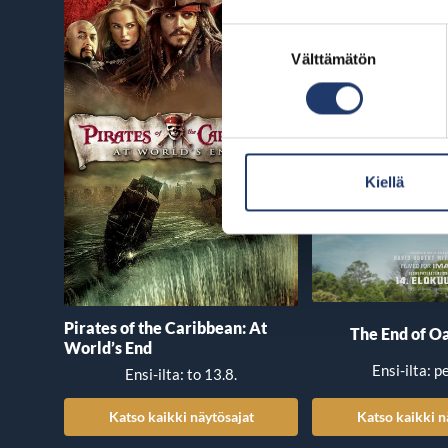
Suostumuksen
Välttämätön
valinta
Kiellä
Pirates of the Caribbean: At
The End of Oa
World’s End
Ensi-ilta: p
Ensi-ilta: to 13.8.
Katso kaikki näytösajat
Katso kaikki n