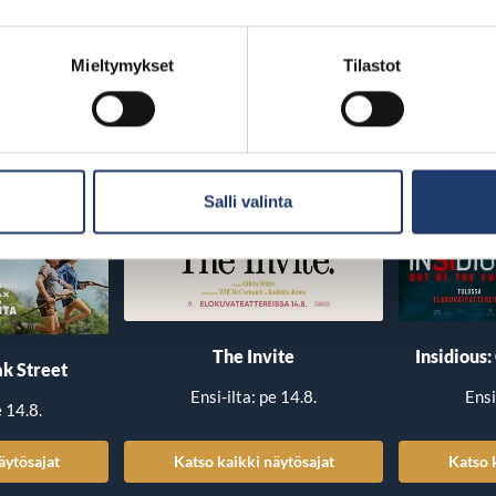
Mieltymykset
Tilastot
Salli valinta
The Invite
Insidious:
k Street
Ensi-ilta: pe 14.8.
Ensi
e 14.8.
äytösajat
Katso kaikki näytösajat
Katso 