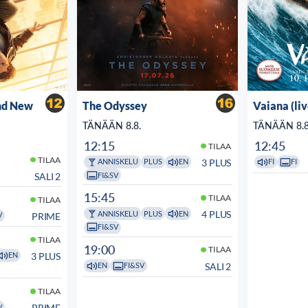
nd New
The Odyssey
Vaiana (li
TÄNÄÄN 8.8.
TÄNÄÄN 8.8
12:15
12:45
TILAA
TILAA
3 PLUS
ANNISKELU
PLUS
EN
FI
FI
FI&SV
SALI 2
15:45
TILAA
TILAA
4 PLUS
ANNISKELU
PLUS
EN
PRIME
V
FI&SV
TILAA
19:00
TILAA
3 PLUS
EN
SALI 2
EN
FI&SV
TILAA
PRIME
V