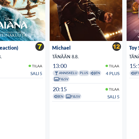
veaction)
Michael
Toy 
.
TÄNÄÄN 8.8.
TÄNÄ
13:00
15:
TILAA
TILAA
SALI 5
4 PLUS
ANNISKELU
PLUS
EN
FI
FI&SV
20:15
TILAA
SALI 5
EN
FI&SV