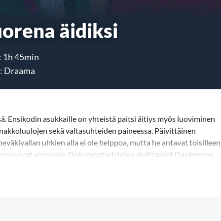
orena äidiksi
:
1h 45min
:
Draama
ä. Ensikodin asukkaille on yhteistä paitsi äitiys myös luoviminen
akkoluulojen sekä valtasuhteiden paineessa. Päivittäinen
väkivallan uhkien alla ei ole helppoa, mutta he antavat toisilleen
set nousevat arvoonsa. Dokumentaristeina aloittaneet Dardennen
n ajankohtaiset kysymykset väkevästi henkilökohtaisiin
in.