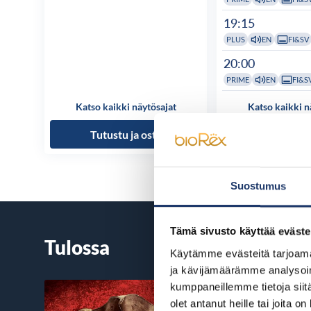
19:15
PLUS
EN
FI&SV
20:00
PRIME
EN
FI&S
Katso kaikki näytösajat
Katso kaikki n
Tutustu ja osta
Tutustu ja
Suostumus
Tämä sivusto käyttää eväste
Tulossa
Käytämme evästeitä tarjoama
ja kävijämäärämme analysoim
kumppaneillemme tietoja siitä
olet antanut heille tai joita o