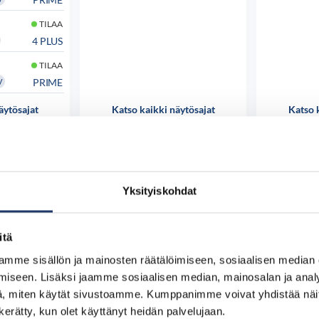
TILAA
4 PLUS
TILAA
PRIME
V
äytösajat
Katso kaikki näytösajat
Katso 
 osta
Tutustu ja osta
Tut
Yksityiskohdat
itä
mme sisällön ja mainosten räätälöimiseen, sosiaalisen median
iseen. Lisäksi jaamme sosiaalisen median, mainosalan ja analy
, miten käytät sivustoamme. Kumppanimme voivat yhdistää näitä t
n kerätty, kun olet käyttänyt heidän palvelujaan.