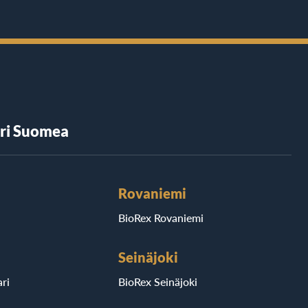
äri Suomea
Rovaniemi
BioRex Rovaniemi
Seinäjoki
ri
BioRex Seinäjoki