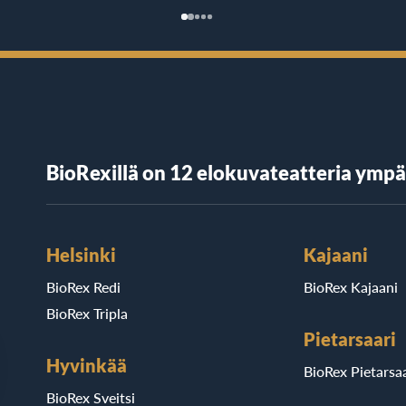
BioRexillä on 12 elokuvateatteria ymp
Helsinki
Kajaani
BioRex Redi
BioRex Kajaani
BioRex Tripla
Pietarsaari
Hyvinkää
BioRex Pietarsaa
BioRex Sveitsi