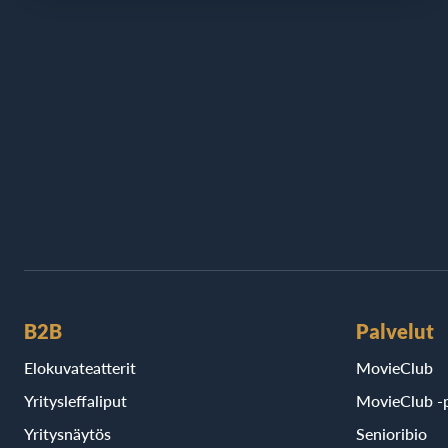
B2B
Palvelut
Elokuvateatterit
MovieClub
Yritysleffaliput
MovieClub -p
Yritysnäytös
Senioribio