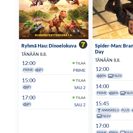
Ryhmä Hau: Dinoelokuva
Spider-Man: Bra
Day
TÄNÄÄN 8.8.
TÄNÄÄN 8.8.
12:00
TILAA
12:00
PRIME
PRIME
FI
EN
FI&SV
15:00
TILAA
14:00
SALI 2
FI
PRIME
EN
FI&S
17:00
TILAA
15:45
SALI 2
FI
ANNISKELU
PLUS
FI&SV
17:00
PRIME
EN
FI&S