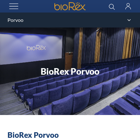
BioRex Cinemas
Haku
Kirjau
AVAA VALIKKO
BioRex Porvoo
BioRex Porvoo