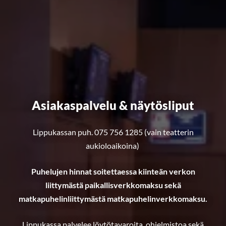
Asiakaspalvelu & näytösliput
Lippukassan puh. 075 756 1285 (vain teatterin
aukioloaikoina)
Puhelujen hinnat soitettaessa kiinteän verkon
liittymästä paikallisverkkomaksu sekä
matkapuhelinliittymästä matkapuhelinverkkomaksu.
Lippukassa palvelee löytötavaroita. ohjelmistoa sekä