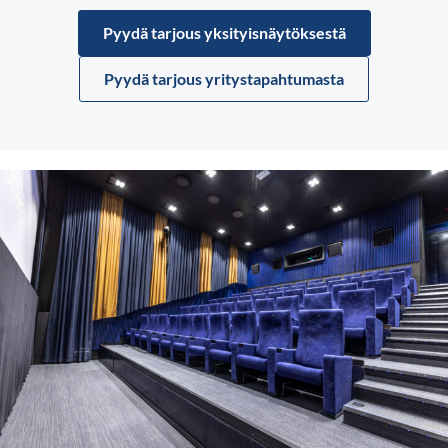
Pyydä tarjous yksityisnäytöksestä
Pyydä tarjous yritystapahtumasta