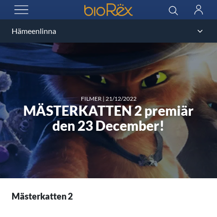
BioRex Cinemas
Sök
Logga
ÖPPNA MENYN
in
FILMER
|
21/12/2022
MÄSTERKATTEN 2 premiär
den 23 December!
Mästerkatten 2