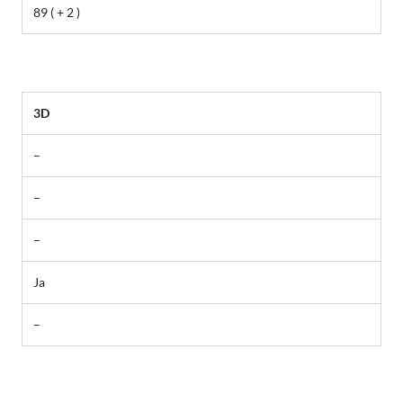
89 ( + 2 )
3D
–
–
–
Ja
–