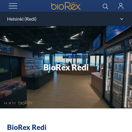
BioRex Cinemas
Sök
Logga
ÖPPNA MENYN
in
BioRex Redi
BioRex Redi