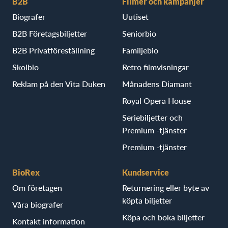
B2B
Filmer och kampanjer
Biografer
Uutiset
B2B Företagsbiljetter
Seniorbio
B2B Privatföreställning
Familjebio
Skolbio
Retro filmvisningar
Reklam på den Vita Duken
Månadens Diamant
Royal Opera House
Seriebiljetter och
Premium -tjänster
Premium -tjänster
BioRex
Kundservice
Om företagen
Returnering eller byte av
köpta biljetter
Våra biografer
Köpa och boka biljetter
Kontakt information