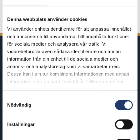
första visning.
Biljettpriser
Denna webbplats använder cookies
Vi använder enhetsidentifierare för att anpassa innehållet
och annonserna till användarna, tillhandahålla funktioner
för sociala medier och analysera vår trafik. Vi
vidarebefordrar även sådana identifierare och annan
information från din enhet till de sociala medier och
annons- och analysföretag som vi samarbetar med.
Dessa kan i sin tur kombinera informationen med annan
BioRex har 12 biografer runt om i
information som du har tillhandahållit eller som de har
Finland
samlat in när du har använt deras tjänster.
Samtyckesval
Nödvändig
Helsinki
Riihimäki
BioRex Redi
BioRex Riihimäki
Inställningar
BioRex Tripla
Rovaniemi