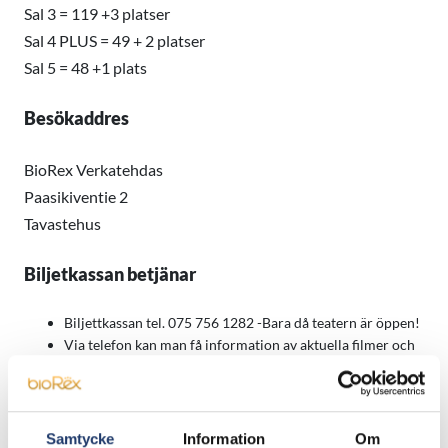
Sal 3 = 119 +3 platser
Sal 4 PLUS = 49 + 2 platser
Sal 5 = 48 +1 plats
Besökaddres
BioRex Verkatehdas
Paasikiventie 2
Tavastehus
Biljetkassan betjänar
Biljettkassan tel. 075 756 1282 -Bara då teatern är öppen!
Via telefon kan man få information av aktuella filmer och
frågor gällande hittegods.
Ta i beaktande, att biljettkassan inte tar emot
reservationer via telefon.
Biljettkassan öppnas en halv timme (30min) före dagens
Samtycke
Information
Om