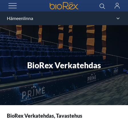
BioRex Cinemas
Sök
Logga
ÖPPNA MENYN
in
BioRex Verkatehdas
BioRex Verkatehdas, Tavastehus