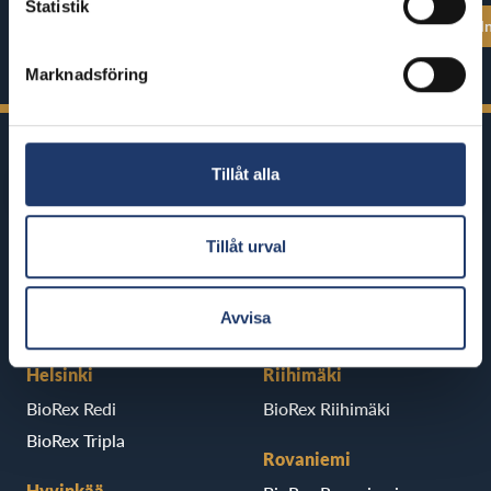
Statistik
Se alla föreställningstider
Se alla föreställ
Marknadsföring
Tillåt alla
Tillåt urval
BioRex har 12 biografer runt om i
Finland
Avvisa
Helsinki
Riihimäki
BioRex Redi
BioRex Riihimäki
BioRex Tripla
Rovaniemi
Hyvinkää