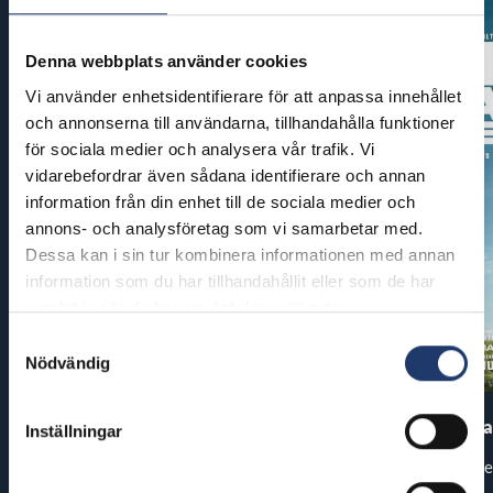
Denna webbplats använder cookies
Vi använder enhetsidentifierare för att anpassa innehållet
och annonserna till användarna, tillhandahålla funktioner
för sociala medier och analysera vår trafik. Vi
vidarebefordrar även sådana identifierare och annan
information från din enhet till de sociala medier och
annons- och analysföretag som vi samarbetar med.
Dessa kan i sin tur kombinera informationen med annan
information som du har tillhandahållit eller som de har
samlat in när du har använt deras tjänster.
Samtyckesval
Nödvändig
Pirates of the Caribbean: At
The End of Oa
Inställningar
World’s End
Premiär: fre
Premiär: tor 13.8.