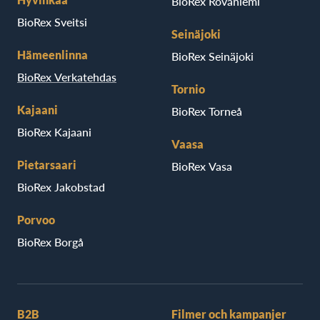
BioRex Rovaniemi
BioRex Sveitsi
Seinäjoki
Hämeenlinna
BioRex Seinäjoki
BioRex Verkatehdas
Tornio
Kajaani
BioRex Torneå
BioRex Kajaani
Vaasa
Pietarsaari
BioRex Vasa
BioRex Jakobstad
Porvoo
BioRex Borgå
B2B
Filmer och kampanjer