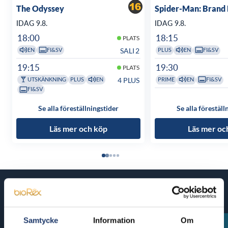
The Odyssey
Spider-Man: Brand
IDAG 9.8.
IDAG 9.8.
18:00
18:15
PLATS
SALI 2
EN
FI&SV
PLUS
EN
FI&SV
19:15
19:30
PLATS
4 PLUS
UTSKÄNKNING
PLUS
EN
PRIME
EN
FI&SV
FI&SV
Se alla föreställningstider
Se alla föreställ
Läs mer och köp
Läs mer oc
Kommande filmer
Samtycke
Information
Om