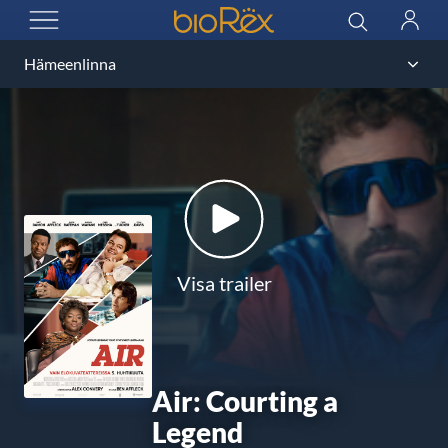
BioRex Cinemas
Sök
Logga
ÖPPNA MENYN
in
Visa trailer
Air: Courting a
Legend