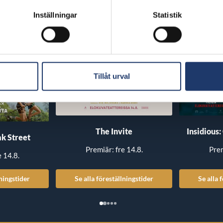
Inställningar
Statistik
Tillåt urval
The Invite
Insidious:
k Street
Premiär: fre 14.8.
Prem
e 14.8.
lningstider
Se alla föreställningstider
Se alla 