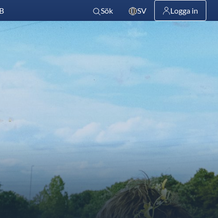
B
Sök
SV
Logga in