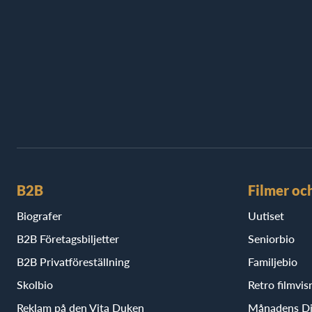
B2B
Filmer oc
Biografer
Uutiset
B2B Företagsbiljetter
Seniorbio
B2B Privatföreställning
Familjebio
Skolbio
Retro filmvis
Reklam på den Vita Duken
Månadens D