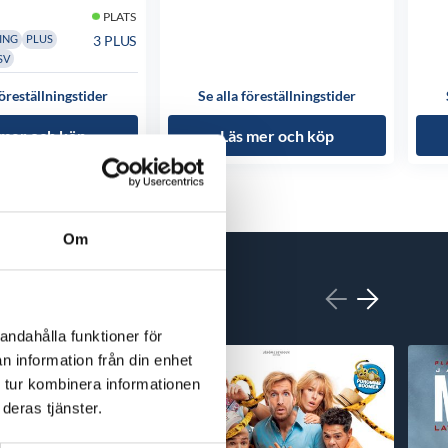
PLATS
3 PLUS
ING
PLUS
SV
föreställningstider
Se alla föreställningstider
 mer och köp
Läs mer och köp
Om
andahålla funktioner för
n information från din enhet
 tur kombinera informationen
deras tjänster.