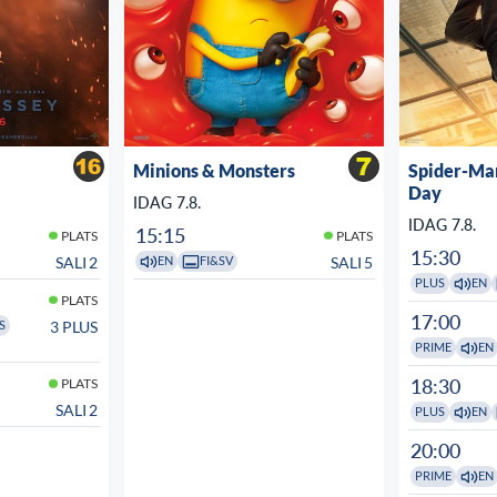
Minions & Monsters
Spider-Ma
Day
IDAG 7.8.
IDAG 7.8.
15:15
PLATS
PLATS
15:30
SALI 2
SALI 5
EN
FI&SV
PLUS
EN
PLATS
17:00
3 PLUS
S
PRIME
EN
18:30
PLATS
SALI 2
PLUS
EN
20:00
PRIME
EN