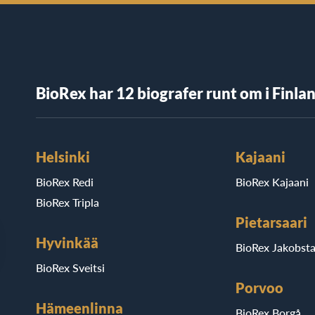
BioRex har 12 biografer runt om i Finla
Helsinki
Kajaani
BioRex Redi
BioRex Kajaani
BioRex Tripla
Pietarsaari
Hyvinkää
BioRex Jakobst
BioRex Sveitsi
Porvoo
Hämeenlinna
BioRex Borgå