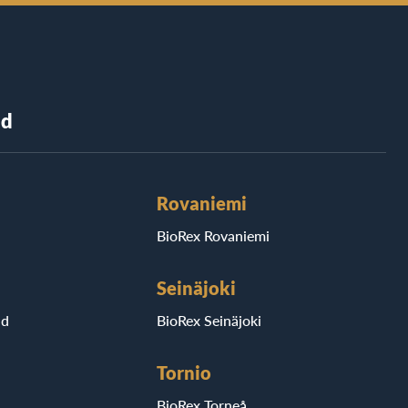
nd
Rovaniemi
BioRex Rovaniemi
Seinäjoki
ad
BioRex Seinäjoki
Tornio
BioRex Torneå