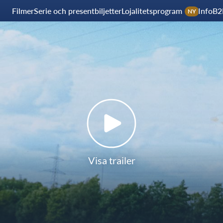
Filmer
Serie och presentbiljetter
Lojalitetsprogram
Info
B2
NY
Visa trailer