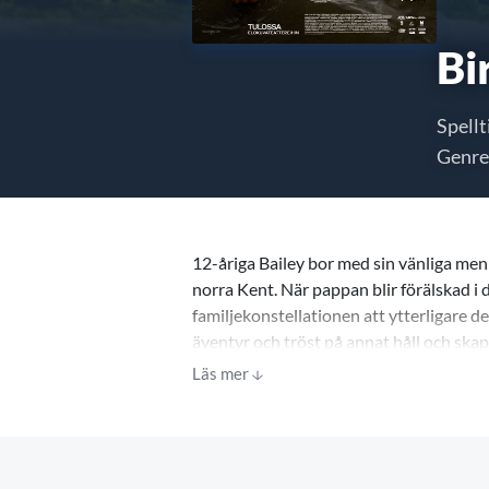
Bi
Spellt
Genre
12-åriga Bailey bor med sin vänliga men
norra Kent. När pappan blir förälskad
familjekonstellationen att ytterligare de
äventyr och tröst på annat håll och skapa
Läs mer