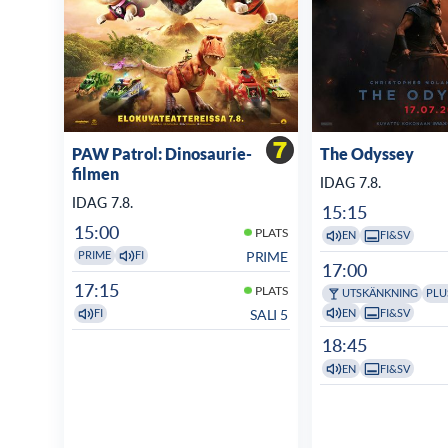
PAW Patrol: Dinosaurie-
The Odyssey
filmen
IDAG 7.8.
IDAG 7.8.
15:15
15:00
PLATS
EN
FI&SV
PRIME
PRIME
FI
17:00
17:15
PLATS
UTSKÄNKNING
PLU
EN
FI&SV
SALI 5
FI
18:45
EN
FI&SV