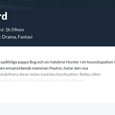
rd
id:
1h 59min
:
Drama, Fantasi
 opålitliga pappa Bug och sin halvbror Hunter i en husockupation i
 i den ensamstående mamman Peyton, hotar den nya
stabilisera deras redan kaotiska livssituation. Bailey söker
r en fantasivän för att hantera sin svåra tillvaro.