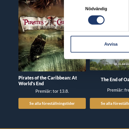
Samtyckesval
Nödvändig
Avvisa
Pirates of the Caribbean: At
The End of Oa
World’s End
Premiär: fr
Premiär: tor 13.8.
Se alla föreställningstider
Se alla förestäl