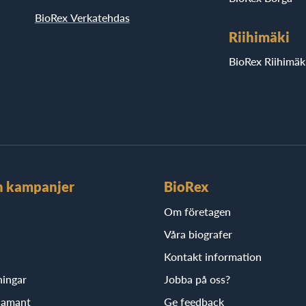
BioRex Verkatehdas
Riihimäki
BioRex Riihimäk
h kampanjer
BioRex
Om företagen
Våra biografer
Kontakt information
ningar
Jobba på oss?
iamant
Ge feedback