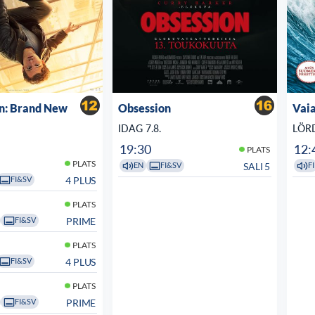
n: Brand New
Obsession
Vaia
IDAG 7.8.
LÖRD
19:30
12:
PLATS
PLATS
SALI 5
EN
FI&SV
FI
4 PLUS
FI&SV
PLATS
PRIME
FI&SV
PLATS
4 PLUS
FI&SV
PLATS
PRIME
FI&SV