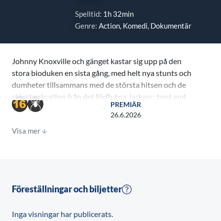
Spelltid:
1h 32min
Genre:
Action, Komedi, Dokumentär
Johnny Knoxville och gänget kastar sig upp på den
stora bioduken en sista gång, med helt nya stunts och
dumheter tillsammans med de största hitsen och de
största skratten från det förflutna. jackass: best and
PREMIÄR
last är en glädjefylld, högljudd hyllning till den
26.6.2026
galenskap och vänskap som man kommit att älska och
Visa mer
förvänta sig av de här idioterna under de senaste 25
åren. Så, ta med era korkade små polare, höj era glas,
och kom och upplev ett filmevent som lär bli den sista
gången ni får skratta så här mycket på bio.
Föreställningar och biljetter
Inga visningar har publicerats.