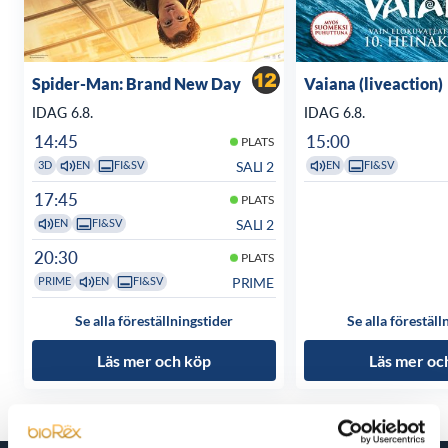
Spider-Man: Brand New Day
Vaiana (liveaction)
IDAG 6.8.
IDAG 6.8.
14:45
15:00
PLATS
SALI 2
3D
EN
FI&SV
EN
FI&SV
17:45
PLATS
SALI 2
EN
FI&SV
20:30
PLATS
PRIME
PRIME
EN
FI&SV
Se alla föreställningstider
Se alla föreställ
Läs mer och köp
Läs mer oc