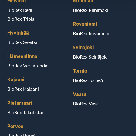
Helsinki
Riihimäki
BioRex Redi
BioRex Riihimäki
BioRex Tripla
Rovaniemi
Hyvinkää
BioRex Rovaniemi
BioRex Sveitsi
Seinäjoki
Hämeenlinna
BioRex Seinäjoki
BioRex Verkatehdas
Tornio
Kajaani
BioRex Torneå
BioRex Kajaani
Vaasa
Pietarsaari
BioRex Vasa
BioRex Jakobstad
Porvoo
BioRex Borgå