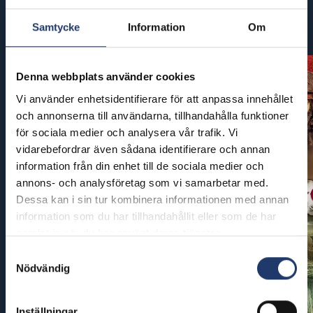
Kommande filmer
Samtycke
Information
Om
Denna webbplats använder cookies
Vi använder enhetsidentifierare för att anpassa innehållet
och annonserna till användarna, tillhandahålla funktioner
för sociala medier och analysera vår trafik. Vi
vidarebefordrar även sådana identifierare och annan
information från din enhet till de sociala medier och
annons- och analysföretag som vi samarbetar med.
Dessa kan i sin tur kombinera informationen med annan
information som du har tillhandahållit eller som de har
samlat in när du har använt deras tjänster.
Samtyckesval
Nödvändig
Inställningar