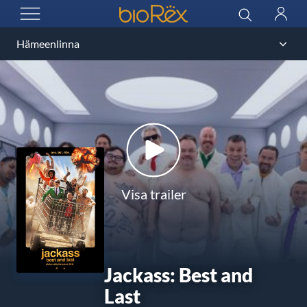
BioRex Cinemas
Sök
Logga
ÖPPNA MENYN
in
Visa trailer
Jackass: Best and
Last