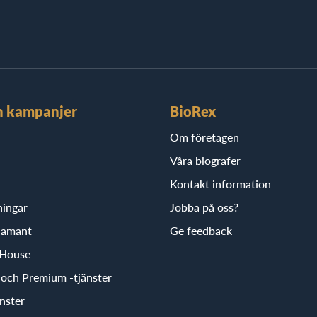
h kampanjer
BioRex
Om företagen
Våra biografer
Kontakt information
ningar
Jobba på oss?
iamant
Ge feedback
 House
r och Premium -tjänster
nster