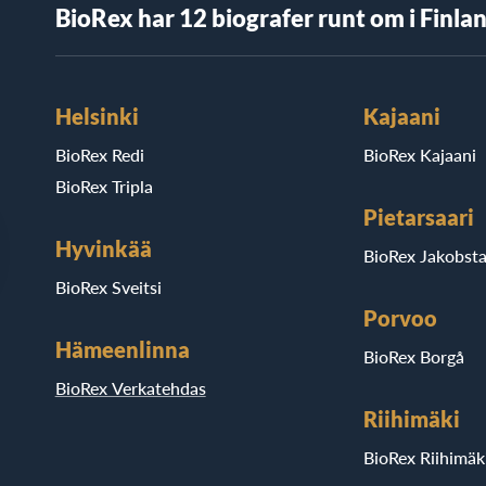
BioRex har 12 biografer runt om i Finla
Helsinki
Kajaani
BioRex Redi
BioRex Kajaani
BioRex Tripla
Pietarsaari
Hyvinkää
BioRex Jakobst
BioRex Sveitsi
Porvoo
Hämeenlinna
BioRex Borgå
BioRex Verkatehdas
Riihimäki
BioRex Riihimäk