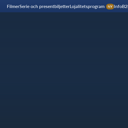
Filmer
Serie och presentbiljetter
Lojalitetsprogram
Info
B2
NY