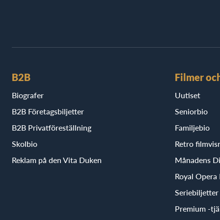
B2B
Filmer oc
Biografer
Uutiset
B2B Företagsbiljetter
Seniorbio
B2B Privatföreställning
Familjebio
Skolbio
Retro filmvis
Reklam på den Vita Duken
Månadens D
Royal Opera
Seriebiljette
Premium -tjä