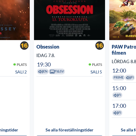
Obsession
PAW Patrol
filmen
IDAG 7.8.
LÖRDAG 8.8
19:30
PLATS
PLATS
12:00
SALI 2
SALI 5
EN
FI&SV
PRIME
FI
15:00
FI
17:00
FI
lningstider
Se alla föreställningstider
Se alla 