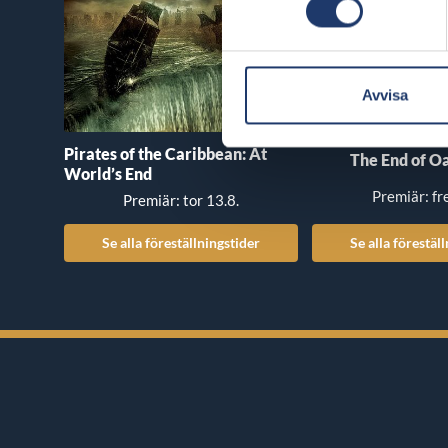
Avvisa
Pirates of the Caribbean: At
The End of Oa
World’s End
Premiär: fr
Premiär: tor 13.8.
Se alla föreställningstider
Se alla förestäl