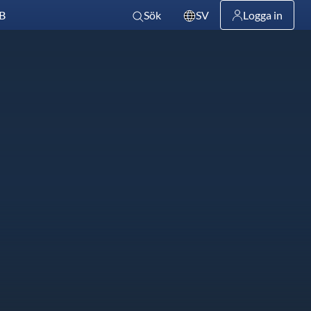
B
Sök
SV
Logga in