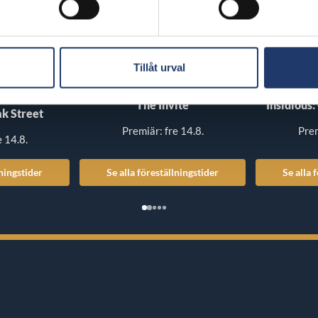
Tillåt urval
The Invite
Insidious:
k Street
Premiär: fre 14.8.
Prem
e 14.8.
lningstider
Se alla föreställningstider
Se alla 