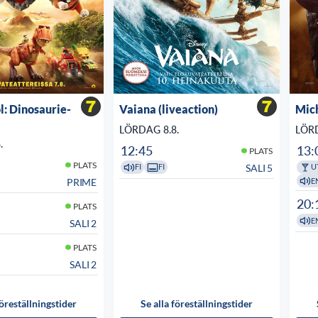
: Dinosaurie-
Vaiana (liveaction)
Mic
LÖRDAG 8.8.
LÖRD
.
12:45
13:
PLATS
PLATS
SALI 5
FI
FI
U
E
PRIME
20:
PLATS
E
SALI 2
PLATS
SALI 2
föreställningstider
Se alla föreställningstider