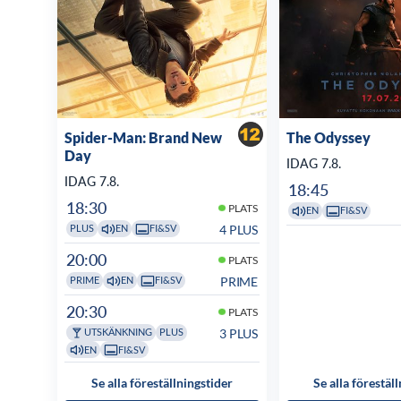
Spider-Man: Brand New
The Odyssey
Day
IDAG 7.8.
IDAG 7.8.
18:45
18:30
PLATS
EN
FI&SV
4 PLUS
PLUS
EN
FI&SV
20:00
PLATS
PRIME
PRIME
EN
FI&SV
20:30
PLATS
3 PLUS
UTSKÄNKNING
PLUS
EN
FI&SV
Se alla föreställningstider
Se alla förestäl