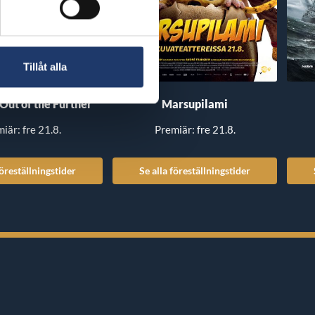
Tillåt alla
 Out of the Further
Marsupilami
iär: fre 21.8.
Premiär: fre 21.8.
föreställningstider
Se alla föreställningstider