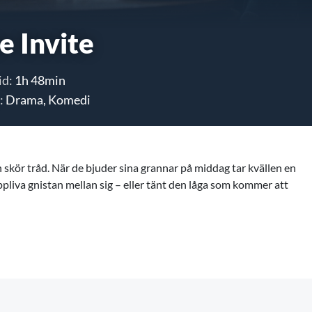
e Invite
id:
1h 48min
:
Drama, Komedi
skör tråd. När de bjuder sina grannar på middag tar kvällen en
pliva gnistan mellan sig – eller tänt den låga som kommer att
e Cruz och Edward Norton i huvudrollerna.