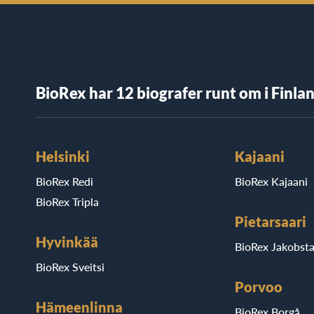
BioRex har 12 biografer runt om i Finla
Helsinki
Kajaani
BioRex Redi
BioRex Kajaani
BioRex Tripla
Pietarsaari
Hyvinkää
BioRex Jakobst
BioRex Sveitsi
Porvoo
Hämeenlinna
BioRex Borgå