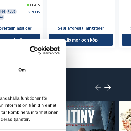
PLATS
3 PLUS
ING
PLUS
SV
föreställningstider
Se alla föreställningstider
 mer och köp
Läs mer och köp
Om
andahålla funktioner för
n information från din enhet
 tur kombinera informationen
deras tjänster.