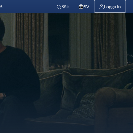
B
Sök
SV
Logga in