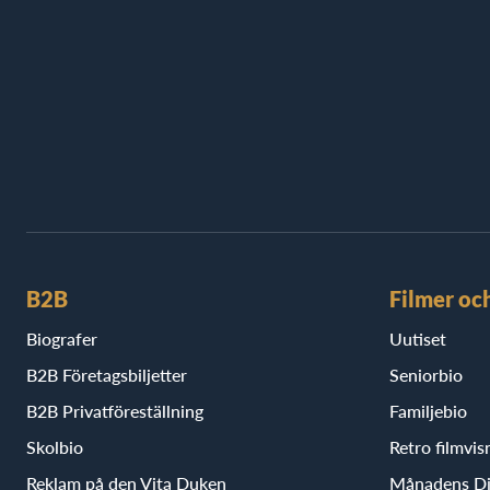
B2B
Filmer oc
Biografer
Uutiset
B2B Företagsbiljetter
Seniorbio
B2B Privatföreställning
Familjebio
Skolbio
Retro filmvis
Reklam på den Vita Duken
Månadens D