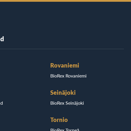
nd
Rovaniemi
BioRex Rovaniemi
Seinäjoki
ad
BioRex Seinäjoki
Tornio
BioRex Torneå