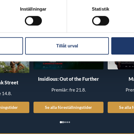
Inställningar
Statistik
Tillåt urval
Insidious: Out of the Further
Ma
k Street
Premiär: fre 21.8.
Prem
e 14.8.
lningstider
Se alla föreställningstider
Se alla 