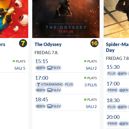
ers
The Odyssey
Spider-Ma
Day
FREDAG 7.8.
FREDAG 7.8
15:15
PLATS
PLATS
15:30
SALI 5
SALI 2
EN
FI&SV
PLUS
EN
17:00
PLATS
17:00
3 PLUS
UTSKÄNKNING
PLUS
EN
FI&SV
PRIME
EN
18:45
18:30
PLATS
SALI 2
EN
FI&SV
PLUS
EN
20:00
PRIME
EN