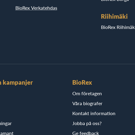
BioRex Verkatehdas
Riihimäki
BioRex Riihimäk
h kampanjer
BioRex
Om företagen
Våra biografer
Kontakt information
ningar
Jobba på oss?
iamant
Ge feedback