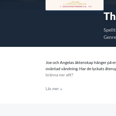
Th
Spellt
Genre
Joe och Angelas äktenskap hänger på en 
oväntad vändning. Har de lyckats återup
bränna ner allt?
Med Olivia Wilde, Seth Rogen, Penelop
Läs mer