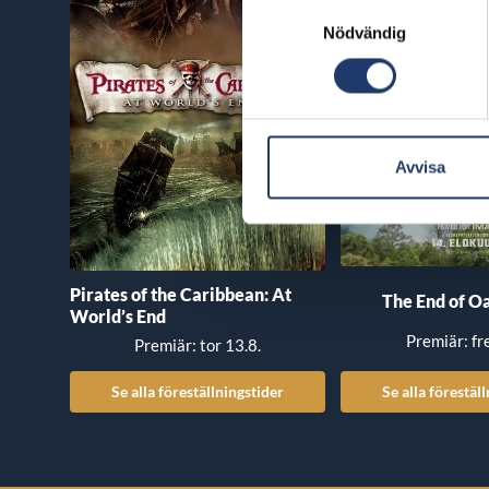
Samtyckesval
Nödvändig
Avvisa
Pirates of the Caribbean: At
The End of Oa
World’s End
Premiär: fr
Premiär: tor 13.8.
Se alla föreställningstider
Se alla förestäl