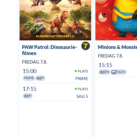
PAW Patrol: Dinosaurie-
Minions & Monst
filmen
FREDAG 7.8.
FREDAG 7.8.
15:15
15:00
PLATS
EN
FI&SV
PRIME
PRIME
FI
17:15
PLATS
SALI 5
FI