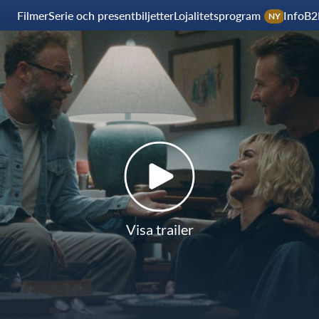
Filmer
Serie och presentbiljetter
Lojalitetsprogram
Info
B2
NY
Visa trailer