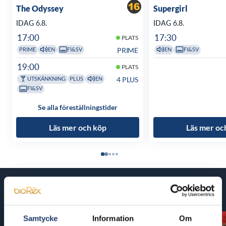
The Odyssey
Supergirl
IDAG 6.8.
IDAG 6.8.
17:00
17:30
PLATS
PRIME
PRIME
EN
FI&SV
EN
FI&SV
19:00
PLATS
4 PLUS
UTSKÄNKNING
PLUS
EN
FI&SV
Se alla föreställningstider
Läs mer och köp
Läs mer oc
Kommande filmer
Samtycke
Information
Om