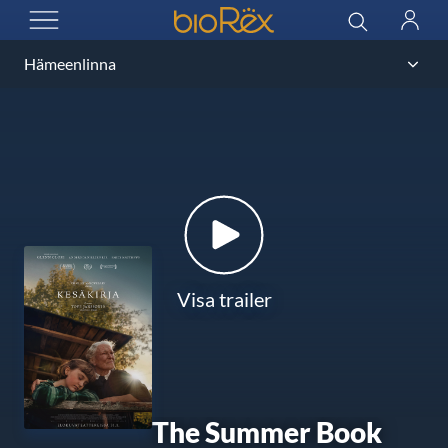
BioRex Cinemas
Sök
Logga
ÖPPNA MENYN
in
Visa trailer
The Summer Book