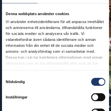
Denna webbplats använder cookies
Vi använder enhetsidentifierare för att anpassa innehållet
och annonserna till användarna, tillhandahålla funktioner
för sociala medier och analysera vår trafik. Vi
vidarebefordrar även sådana identifierare och annan
information från din enhet till de sociala medier och
annons- och analysföretag som vi samarbetar med.
Dessa kan i sin tur kombinera informationen med annan
information som du har tillhandahållit eller som de har
samlat in när du har använt deras tjänster.
Samtyckesval
Nödvändig
PAW Patrol: Dinosaurie-filmen
Pirates of the Carib
Inställningar
World’s End
Premiär: fre 7.8.
Premiär: tor