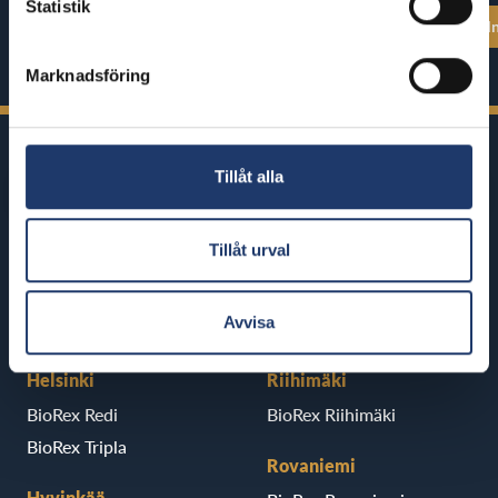
Statistik
Se alla föreställningstider
Se alla föreställ
Marknadsföring
Tillåt alla
Tillåt urval
BioRex har 12 biografer runt om i
Finland
Avvisa
Helsinki
Riihimäki
BioRex Redi
BioRex Riihimäki
BioRex Tripla
Rovaniemi
Hyvinkää