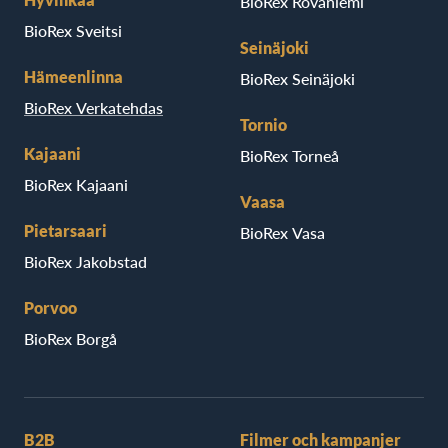
BioRex Rovaniemi
BioRex Sveitsi
Seinäjoki
Hämeenlinna
BioRex Seinäjoki
BioRex Verkatehdas
Tornio
Kajaani
BioRex Torneå
BioRex Kajaani
Vaasa
Pietarsaari
BioRex Vasa
BioRex Jakobstad
Porvoo
BioRex Borgå
B2B
Filmer och kampanjer