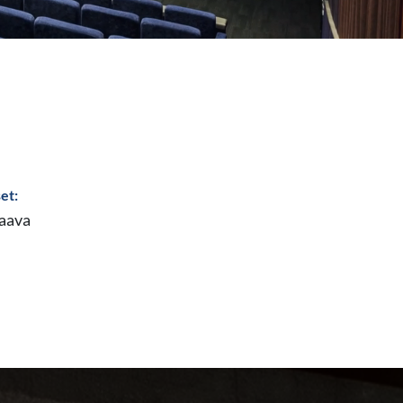
et:
taava