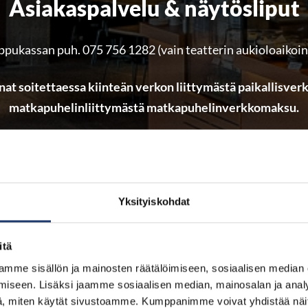
Asiakaspalvelu & näytösliput
ppukassan puh. 075 756 1282 (vain teatterin aukioloaikoi
nat soitettaessa kiinteän verkon liittymästä paikallisve
matkapuhelinliittymästä matkapuhelinverkkomaksu.
ee löytötavaroita. ohjelmistoa sekä lippujen palautuksia ko
Huomioithan, että lippukassa ei ota vastaan varauksia.
t aukioloajat näet sivuston alatunnisteesta ko. teatterin o
Yksityiskohdat
Avaa lippuhinnasto
itä
mme sisällön ja mainosten räätälöimiseen, sosiaalisen median
iseen. Lisäksi jaamme sosiaalisen median, mainosalan ja analy
, miten käytät sivustoamme. Kumppanimme voivat yhdistää näitä t