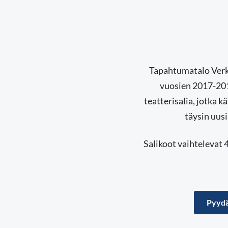
Tapahtumatalo Verka
vuosien 2017-2018
teatterisalia, jotka 
täysin uus
Salikoot vaihtelevat 4
Pyydä