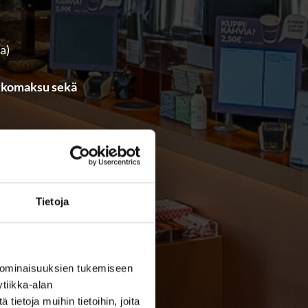
na)
rkkomaksu sekä
skevissa asioissa.
llessa valittuna!
Tietoja
 ominaisuuksien tukemiseen
tiikka-alan
ietoja muihin tietoihin, joita