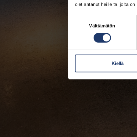
olet antanut heille tai joita o
Suostumuksen
Välttämätön
valinta
Kiellä