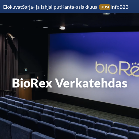
Elokuvat
Sarja- ja lahjaliput
Kanta-asiakkuus
Info
B2B
UUSI
BioRex Verkatehdas