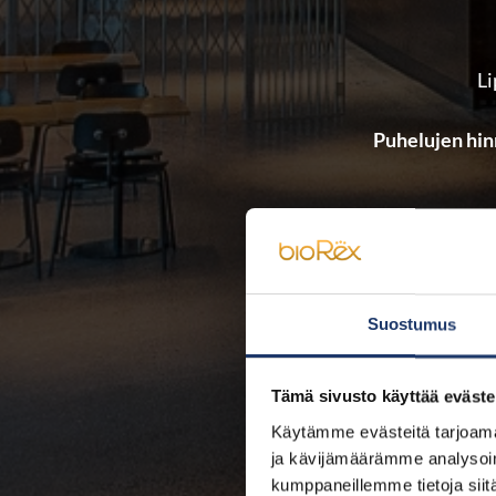
Li
Puhelujen hin
Lippukassa palvel
Teatterikohtaise
Suostumus
Tämä sivusto käyttää eväste
Käytämme evästeitä tarjoama
ja kävijämäärämme analysoim
kumppaneillemme tietoja siitä