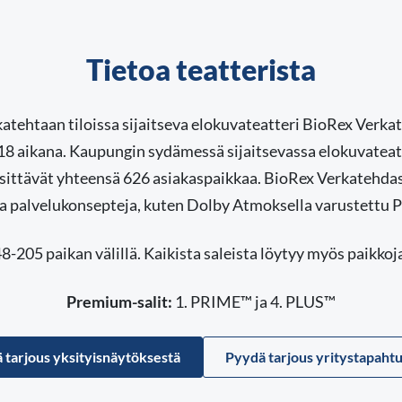
Tietoa teatterista
tehtaan tiloissa sijaitseva elokuvateatteri BioRex Verka
 aikana. Kaupungin sydämessä sijaitsevassa elokuvateatte
käsittävät yhteensä 626 asiakaspaikkaa. BioRex Verkatehdas
ia palvelukonsepteja, kuten Dolby Atmoksella varustettu P
8-205 paikan välillä. Kaikista saleista löytyy myös paikkoja 
Premium-salit:
1. PRIME™ ja 4. PLUS™
 tarjous yksityisnäytöksestä
Pyydä tarjous yritystapaht