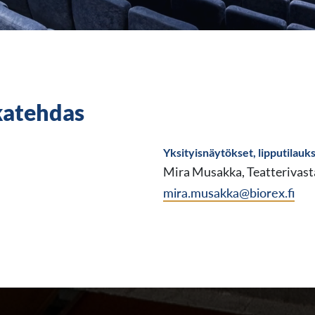
katehdas
Yksityisnäytökset, lipputilauks
Mira Musakka, Teatterivas
mira.musakka@biorex.fi