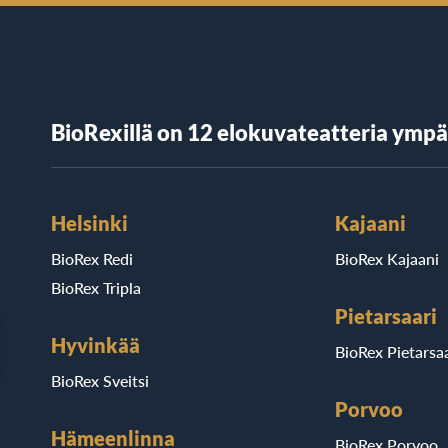
BioRexillä on 12 elokuvateatteria ymp
Helsinki
Kajaani
BioRex Redi
BioRex Kajaani
BioRex Tripla
Pietarsaari
Hyvinkää
BioRex Pietarsaa
BioRex Sveitsi
Porvoo
Hämeenlinna
BioRex Porvoo