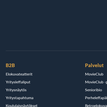
B2B
Palvelut
Elokuvateatterit
MovieClub
Yritysleffaliput
MovieClub -p
Yritysnäytös
Senioribio
Yritystapahtuma
Perheleffapä
Koululaisnäytökset
Retroelokuva