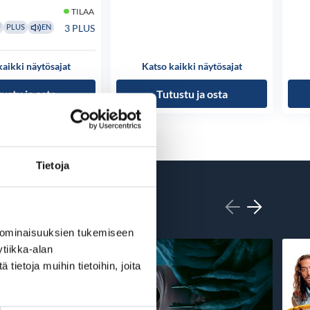
TILAA
3 PLUS
U
PLUS
EN
kaikki näytösajat
Katso kaikki näytösajat
ustu ja osta
Tutustu ja osta
Tietoja
 ominaisuuksien tukemiseen
tiikka-alan
ietoja muihin tietoihin, joita