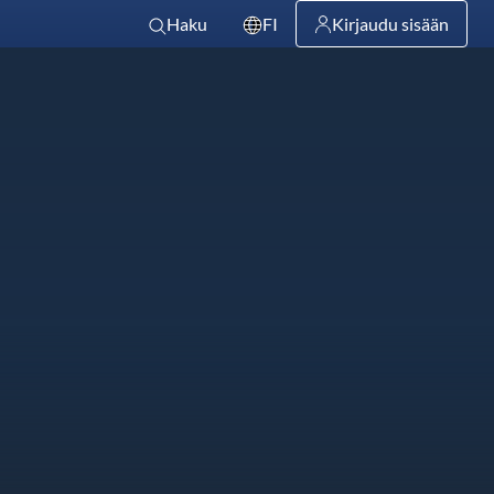
Haku
FI
Kirjaudu sisään