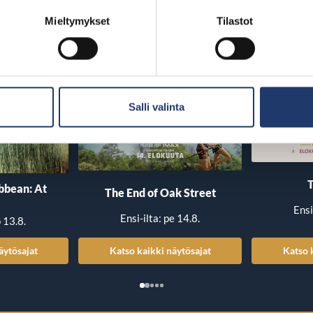
Mieltymykset
Tilastot
Salli valinta
T
ibbean: At
The End of Oak Street
Ensi
Ensi-ilta: pe 14.8.
o 13.8.
äytösajat
Katso kaikki näytösajat
Katso 