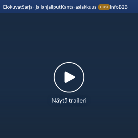
Elokuvat
Sarja- ja lahjaliput
Kanta-asiakkuus
Info
B2B
UUSI
Näytä traileri