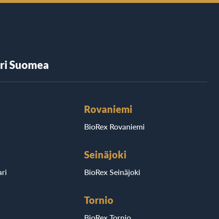
äri Suomea
Rovaniemi
BioRex Rovaniemi
Seinäjoki
ri
BioRex Seinäjoki
Tornio
BioRex Tornio