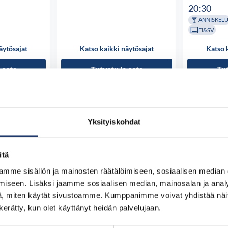
20:30
ANNISKEL
FI&SV
äytösajat
Katso kaikki näytösajat
Katso 
 osta
Tutustu ja osta
Tut
Yksityiskohdat
itä
mme sisällön ja mainosten räätälöimiseen, sosiaalisen median
iseen. Lisäksi jaamme sosiaalisen median, mainosalan ja analy
, miten käytät sivustoamme. Kumppanimme voivat yhdistää näitä t
n kerätty, kun olet käyttänyt heidän palvelujaan.