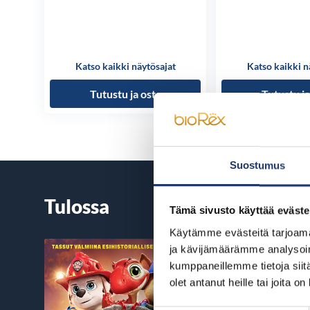
Katso kaikki näytösajat
Katso kaikki n
Tutustu ja osta
Tutustu ja
Suostumus
Tulossa
Tämä sivusto käyttää eväste
Käytämme evästeitä tarjoama
ja kävijämäärämme analysoim
kumppaneillemme tietoja siitä
olet antanut heille tai joita o