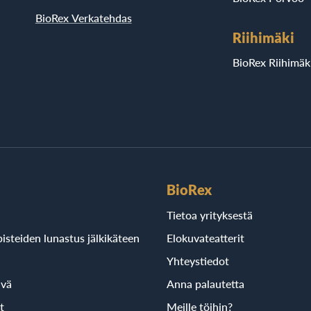
BioRex Verkatehdas
Riihimäki
BioRex Riihimäk
BioRex
Tietoa yrityksestä
isteiden lunastus jälkikäteen
Elokuvateatterit
Yhteystiedot
ivä
Anna palautetta
t
Meille töihin?