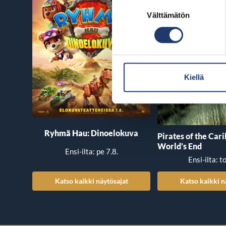
Suostumuksen
Välttämätön
valinta
Kiellä
Ryhmä Hau: Dinoelokuva
Pirates of the Car
World’s End
Ensi-ilta: pe 7.8.
Ensi-ilta: t
Katso kaikki näytösajat
Katso kaikki n