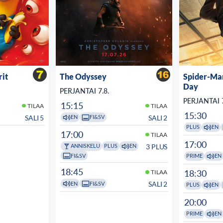
rit
The Odyssey
Spider-Ma
Day
PERJANTAI 7.8.
PERJANTAI 7
15:15
TILAA
TILAA
15:30
SALI 5
SALI 2
EN
FI&SV
PLUS
EN
17:00
TILAA
17:00
3 PLUS
ANNISKELU
PLUS
EN
FI&SV
PRIME
EN
18:45
18:30
TILAA
SALI 2
EN
FI&SV
PLUS
EN
20:00
PRIME
EN