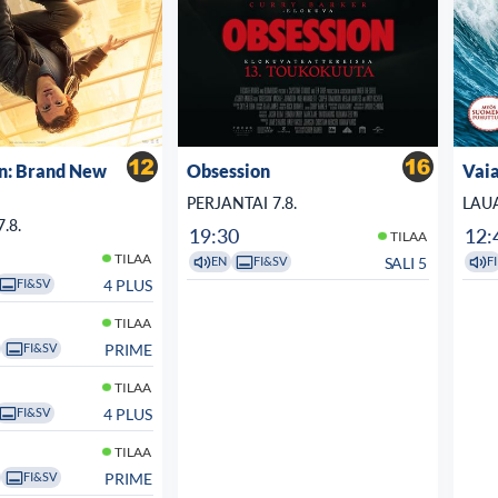
n: Brand New
Obsession
Vaia
PERJANTAI 7.8.
LAUA
.8.
19:30
12:
TILAA
TILAA
SALI 5
EN
FI&SV
FI
4 PLUS
FI&SV
TILAA
PRIME
FI&SV
TILAA
4 PLUS
FI&SV
TILAA
PRIME
FI&SV