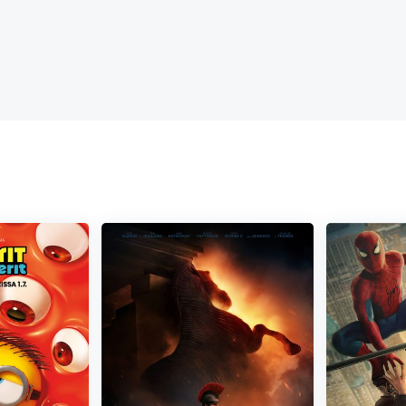
keittari-ihastukselleen (Jaboukie Young-White, Räyhä-Ralf
evan vain Rubyn fraktaaleja, eikä Ruby voi hengailla rannalla
jeleva superäiti (Oscar®-ehdokas Toni Collette, Veitset esiin –
ya menemästä veteen.
ääntöä, hän saa selville olevansa krakensoturikuningatarten
evältä isoäidiltään (Oscar®-voittaja Jane Fonda), Seitsemän meren
ltameriä turhamaisilta, vallanhimoisilta merenneidoilta, jotka
an. Asiaan liittyy yksi iso ja pakottava ongelma: koulun kaunis,
a Annie Murphy, Schitt’s Creek) sattuu olemaan merenneito.
tella kaikin voimin suojellakseen rakkaitaan.