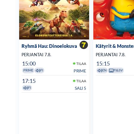
Ryhmä Hau: Dinoelokuva
Kätyrit & Monste
PERJANTAI 7.8.
PERJANTAI 7.8.
15:00
15:15
TILAA
PRIME
PRIME
FI
EN
FI&SV
17:15
TILAA
SALI 5
FI