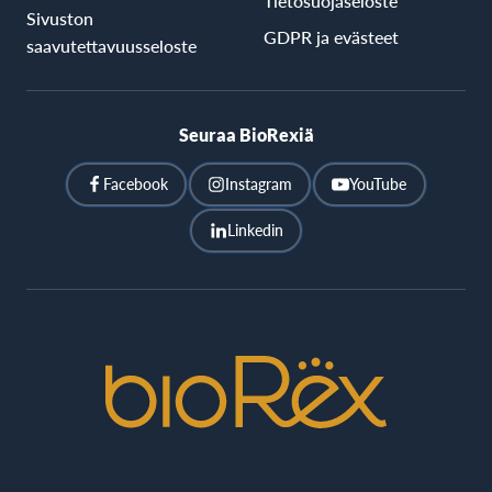
Tietosuojaseloste
Sivuston
GDPR ja evästeet
saavutettavuusseloste
Seuraa BioRexiä
Facebook
Instagram
YouTube
Linkedin
BioRex
Cinemas