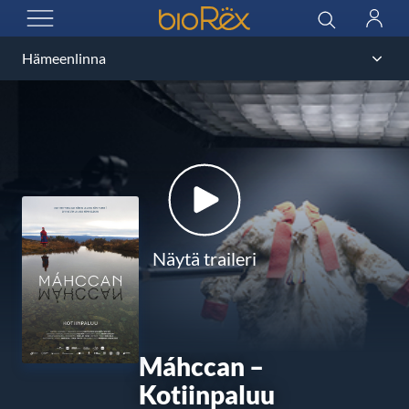
BioRex Cinemas
Haku
Kirjau
AVAA VALIKKO
Näytä traileri
Máhccan –
Kotiinpaluu