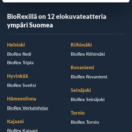
BioRexillä on 12 elokuvateatteria
ympäri Suomea
Helsinki
Riihimäki
BioRex Redi
BioRex Riihimäki
BioRex Tripla
Rovaniemi
Hyvinkää
BioRex Rovaniemi
BioRex Sveitsi
Seinäjoki
Hämeenlinna
BioRex Seinäjoki
BioRex Verkatehdas
Tornio
Kajaani
BioRex Tornio
BioRex Kajaani