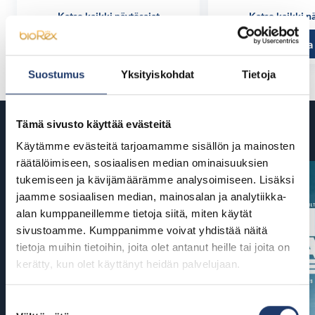
Katso kaikki näytösajat
Katso kaikki n
Tutustu ja osta
Tutustu ja
Suostumus
Yksityiskohdat
Tietoja
Tämä sivusto käyttää evästeitä
Tulossa
Käytämme evästeitä tarjoamamme sisällön ja mainosten
räätälöimiseen, sosiaalisen median ominaisuuksien
tukemiseen ja kävijämäärämme analysoimiseen. Lisäksi
jaamme sosiaalisen median, mainosalan ja analytiikka-
alan kumppaneillemme tietoja siitä, miten käytät
sivustoamme. Kumppanimme voivat yhdistää näitä
tietoja muihin tietoihin, joita olet antanut heille tai joita on
kerätty, kun olet käyttänyt heidän palvelujaan.
Suostumuksen