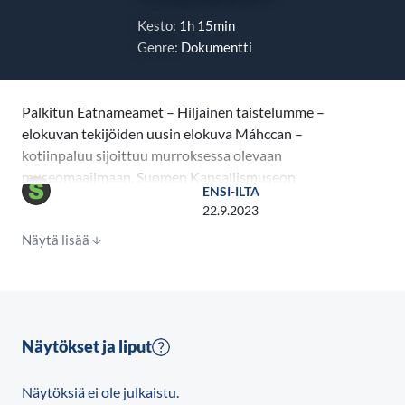
Kesto:
1h 15min
Genre:
Dokumentti
Palkitun Eatnameamet – Hiljainen taistelumme –
elokuvan tekijöiden uusin elokuva Máhccan –
kotiinpaluu sijoittuu murroksessa olevaan
museomaailmaan. Suomen Kansallismuseon
ENSI-ILTA
saamelaisesineet ovat palaamassa kotiin
22.9.2023
Saamenmaalle samaan aikaan kun saamelaisten pyhät
Näytä lisää
rummut ovat edelleen vankina museoiden kellareissa
ympäri Eurooppaa.
Palautuvat esineet symboloivat Saamen kansalta
vietyä ihmisarvoa, identiteettiä, historiaa, yhteyttä
Näytökset ja liput
esivanhempiin ja kokonaista maailmankatsomusta.
Ohjaaja Suvi West vie katsojan museomaailman
Näytöksiä ei ole julkaistu.
kulisseihin pohtimaan esineiden henkeä, kansojen