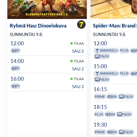
Ryhmä Hau: Dinoelokuva
Spider-Man: Brand
SUNNUNTAI 9.8.
SUNNUNTAI 9.8.
12:00
12:00
TILAA
SALI 2
FI
ANNISKELU
PLUS
FI&SV
14:00
TILAA
15:00
SALI 2
FI
ANNISKELU
PLUS
16:00
TILAA
FI&SV
SALI 2
FI
16:15
PRIME
EN
FI&SV
18:15
PLUS
EN
FI&SV
19:30
PRIME
EN
FI&SV