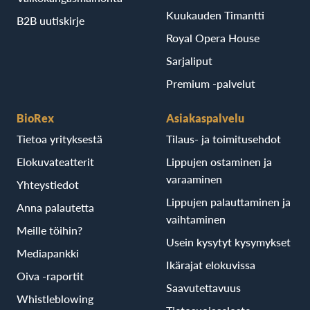
Kuukauden Timantti
B2B uutiskirje
Royal Opera House
Sarjaliput
Premium -palvelut
BioRex
Asiakaspalvelu
Tietoa yrityksestä
Tilaus- ja toimitusehdot
Elokuvateatterit
Lippujen ostaminen ja
varaaminen
Yhteystiedot
Lippujen palauttaminen ja
Anna palautetta
vaihtaminen
Meille töihin?
Usein kysytyt kysymykset
Mediapankki
Ikärajat elokuvissa
Oiva -raportit
Saavutettavuus
Whistleblowing