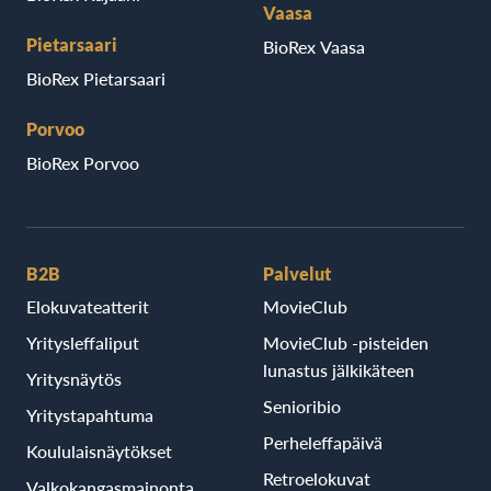
Vaasa
Pietarsaari
BioRex Vaasa
BioRex Pietarsaari
Porvoo
BioRex Porvoo
B2B
Palvelut
Elokuvateatterit
MovieClub
Yritysleffaliput
MovieClub -pisteiden
lunastus jälkikäteen
Yritysnäytös
Senioribio
Yritystapahtuma
Perheleffapäivä
Koululaisnäytökset
Retroelokuvat
Valkokangasmainonta