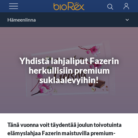
BioRex Cinemas
Haku
Kirjau
AVAA VALIKKO
Yhdistä lahjaliput Fazerin
herkullisiin premium
suklaalevyihin!
Tänä vuonna voit täydentää joulun toivotuinta
elämyslahjaa Fazerin maistuvilla premium-