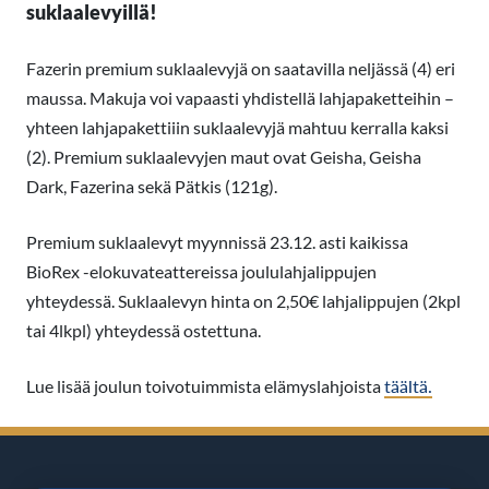
suklaalevyillä!
Fazerin premium suklaalevyjä on saatavilla neljässä (4) eri
maussa. Makuja voi vapaasti yhdistellä lahjapaketteihin –
yhteen lahjapakettiiin suklaalevyjä mahtuu kerralla kaksi
(2). Premium suklaalevyjen maut ovat Geisha, Geisha
Dark, Fazerina sekä Pätkis (121g).
Premium suklaalevyt myynnissä 23.12. asti kaikissa
BioRex -elokuvateattereissa joululahjalippujen
yhteydessä. Suklaalevyn hinta on 2,50€ lahjalippujen (2kpl
tai 4lkpl) yhteydessä ostettuna.
Lue lisää joulun toivotuimmista elämyslahjoista
täältä.