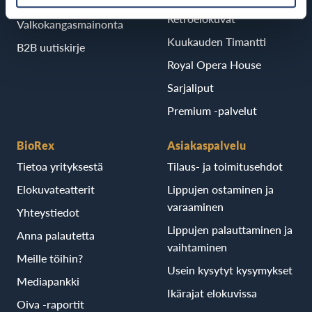
Koululaisnäytökset
Retroelokuvat
Valkokangasmainonta
Kuukauden Timantti
B2B uutiskirje
Royal Opera House
Sarjaliput
Premium -palvelut
BioRex
Asiakaspalvelu
Tietoa yrityksestä
Tilaus- ja toimitusehdot
Elokuvateatterit
Lippujen ostaminen ja
varaaminen
Yhteystiedot
Lippujen palauttaminen ja
Anna palautetta
vaihtaminen
Meille töihin?
Usein kysytyt kysymykset
Mediapankki
Ikärajat elokuvissa
Oiva -raportit