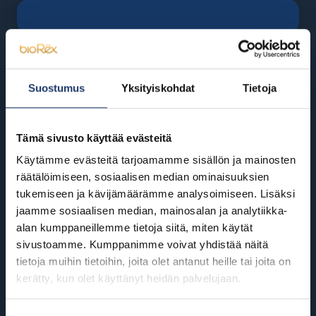
BioRexillä on 12 elokuvateatteria
ympäri Suomea
Suostumus
Yksityiskohdat
Tietoja
Helsinki
Riihimäki
Tämä sivusto käyttää evästeitä
BioRex Redi
BioRex Riihimäki
Käytämme evästeitä tarjoamamme sisällön ja mainosten
BioRex Tripla
räätälöimiseen, sosiaalisen median ominaisuuksien
Rovaniemi
tukemiseen ja kävijämäärämme analysoimiseen. Lisäksi
Hyvinkää
BioRex Rovaniemi
jaamme sosiaalisen median, mainosalan ja analytiikka-
alan kumppaneillemme tietoja siitä, miten käytät
BioRex Sveitsi
Seinäjoki
sivustoamme. Kumppanimme voivat yhdistää näitä
tietoja muihin tietoihin, joita olet antanut heille tai joita on
Hämeenlinna
BioRex Seinäjoki
kerätty, kun olet käyttänyt heidän palvelujaan.
BioRex Verkatehdas
Tornio