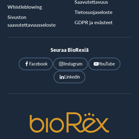
Saavutettavuus
Whistleblowing
Tietosuojaseloste
Sivuston
GDPR ja evästeet
saavutettavuusseloste
Seuraa BioRexiä
Facebook
Instagram
YouTube
Linkedin
BioRex
Cinemas