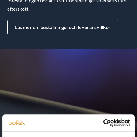
föreställningen börjar. Oreturnerade biljetter ersätts inte i
efterskott.
Läs mer om beställnings- och leveransvillkor