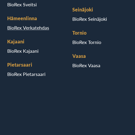
BioRex Sveitsi
Seinäjoki
Hämeenlinna
BioRex Seinäjoki
BioRex Verkatehdas
Tornio
Kajaani
BioRex Tornio
BioRex Kajaani
Vaasa
Pietarsaari
BioRex Vaasa
BioRex Pietarsaari
Porvoo
BioRex Porvoo
B2B
Palvelut