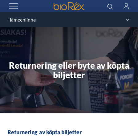
BioRex Cinemas
Haku
Kirjau
AVAA VALIKKO
Returnering eller byte av köpta
biljetter
Returnering av köpta biljetter