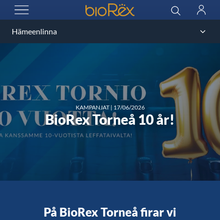
BioRex Cinemas
Sök
Logga
ÖPPNA MENYN
in
KAMPANJAT
|
17/06/2026
BioRex Torneå 10 år!
På BioRex Torneå firar vi