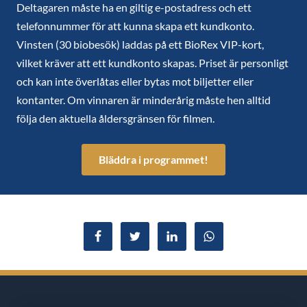
Deltagaren måste ha en giltig e-postadress och ett
telefonnummer för att kunna skapa ett kundkonto.
Vinsten (30 biobesök) laddas på ett BioRex VIP-kort,
vilket kräver att ett kundkonto skapas. Priset är personligt
och kan inte överlåtas eller bytas mot biljetter eller
kontanter. Om vinnaren är minderårig måste hen alltid
följa den aktuella åldersgränsen för filmen.
Bläddra i programmet!
Dela på Facebook
Dela i Twitter
Dela i LinkedIn
Dela i WhatsApp