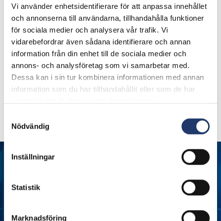
Vi använder enhetsidentifierare för att anpassa innehållet
födelsedagskombinationer!
och annonserna till användarna, tillhandahålla funktioner
för sociala medier och analysera vår trafik. Vi
Njut av en smakfull comboerbjudande i samband med
vidarebefordrar även sådana identifierare och annan
information från din enhet till de sociala medier och
födelsedagen! Under BioRex Torneå jubileum får du 2 st S
annons- och analysföretag som vi samarbetar med.
Movie Combos för endast 10 € totalt! Detta
Dessa kan i sin tur kombinera informationen med annan
superförmånliga och utan tvekan sommarens godaste
information som du har tillhandahållit eller som de har
erbjudande innehåller 2 x 1,5 l popcorn och 2 x 0,4 l
samlat in när du har använt deras tjänster.
kranläsk. Ordinarie pris är 15,90 €, men under jubileet får
Samtyckesval
du det för endast 10 €!
Nödvändig
Inställningar
Statistik
Marknadsföring