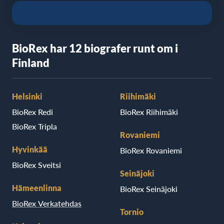
BioRex har 12 biografer runt om i
Finland
Helsinki
Riihimäki
BioRex Redi
BioRex Riihimäki
BioRex Tripla
Rovaniemi
Hyvinkää
BioRex Rovaniemi
BioRex Sveitsi
Seinäjoki
Hämeenlinna
BioRex Seinäjoki
BioRex Verkatehdas
Tornio