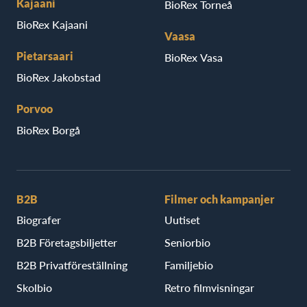
Kajaani
BioRex Torneå
BioRex Kajaani
Vaasa
Pietarsaari
BioRex Vasa
BioRex Jakobstad
Porvoo
BioRex Borgå
B2B
Filmer och kampanjer
Biografer
Uutiset
B2B Företagsbiljetter
Seniorbio
B2B Privatföreställning
Familjebio
Skolbio
Retro filmvisningar