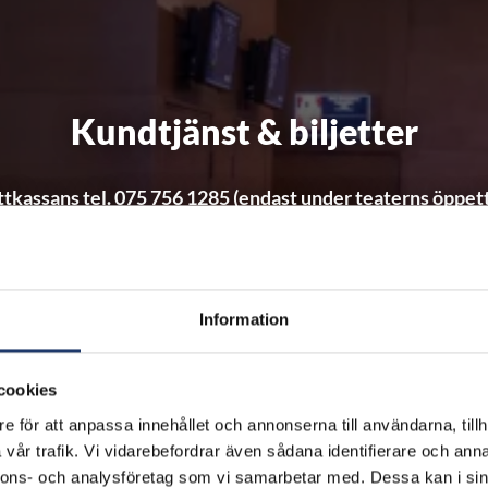
Kundtjänst & biljetter
ttkassans tel. 075 756 1285 (endast under teaterns öppet
till med frågor som gäller hittegods, repertoaren samt åter
Observera att biljettkassan inte tar emot bokningar.
Information
ika öppettider hittar du i sidans sidfot när den aktuella tea
cookies
e för att anpassa innehållet och annonserna till användarna, tillh
vår trafik. Vi vidarebefordrar även sådana identifierare och anna
nnons- och analysföretag som vi samarbetar med. Dessa kan i sin