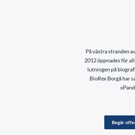
På västra stranden a
2012 öppnades för all
lutningen på biograf
BioRex Borgå har s
xPands
Begär offer