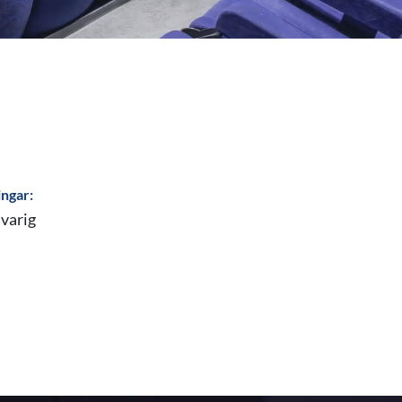
ingar:
varig