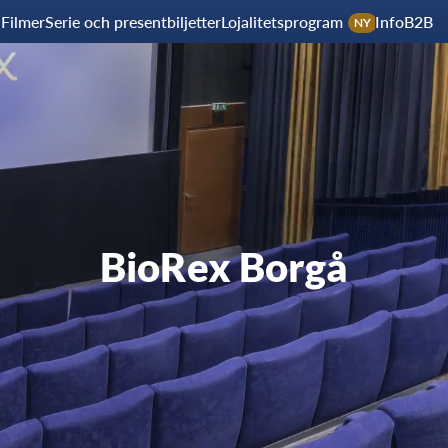
Filmer
Serie och presentbiljetter
Lojalitetsprogram
Info
B2B
NY
BioRex Borgå