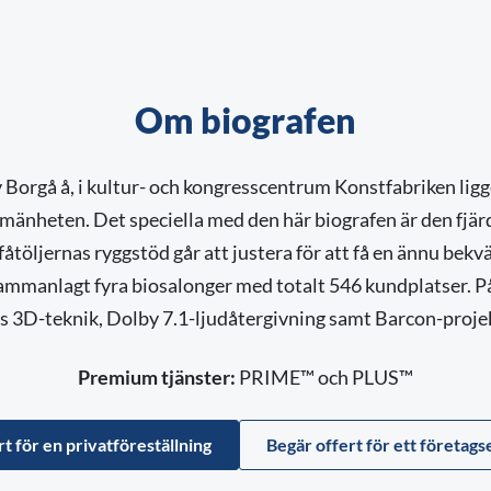
Om biografen
v Borgå å, i kultur- och kongresscentrum Konstfabriken lig
mänheten. Det speciella med den här biografen är den fjä
fåtöljernas ryggstöd går att justera för att få en ännu bek
ammanlagt fyra biosalonger med totalt 546 kundplatser. P
 3D-teknik, Dolby 7.1-ljudåtergivning samt Barcon-proje
Premium tjänster:
PRIME™ och PLUS™
t för en privatföreställning
Begär offert för ett företa