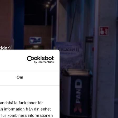
tider)
betalning av biljetter.
Om
tern är vald.
andahålla funktioner för
n information från din enhet
 tur kombinera informationen