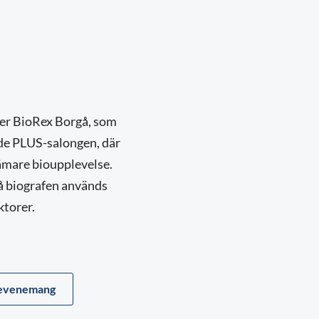
ger BioRex Borgå, som
rde PLUS-salongen, där
vämare bioupplevelse.
å biografen används
ktorer.
gsevenemang