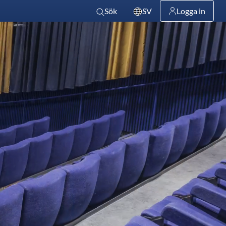
Sök
SV
Logga in