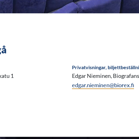
gå
Privatvisningar, biljettbeställn
katu 1
Edgar Nieminen, Biografans
edgar.nieminen@biorex.fi