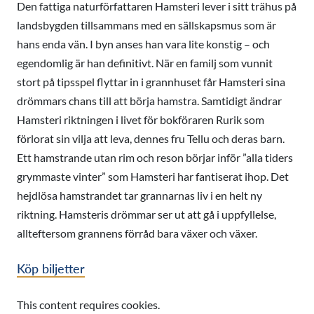
Den fattiga naturförfattaren Hamsteri lever i sitt trähus på
landsbygden tillsammans med en sällskapsmus som är
hans enda vän. I byn anses han vara lite konstig – och
egendomlig är han definitivt. När en familj som vunnit
stort på tipsspel flyttar in i grannhuset får Hamsteri sina
drömmars chans till att börja hamstra. Samtidigt ändrar
Hamsteri riktningen i livet för bokföraren Rurik som
förlorat sin vilja att leva, dennes fru Tellu och deras barn.
Ett hamstrande utan rim och reson börjar inför ”alla tiders
grymmaste vinter” som Hamsteri har fantiserat ihop. Det
hejdlösa hamstrandet tar grannarnas liv i en helt ny
riktning. Hamsteris drömmar ser ut att gå i uppfyllelse,
allteftersom grannens förråd bara växer och växer.
Köp biljetter
This content requires cookies.