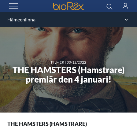
BioRex Cinemas
Sök
Logga
ÖPPNA MENYN
in
FILMER
|
30/12/2022
THE HAMSTERS (Hamstrare)
premiär den 4 januari!
THE HAMSTERS (HAMSTRARE)