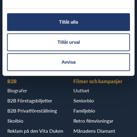
BioRex Kajaani
Vaasa
Pietarsaari
BioRex Vasa
Tillåt alla
BioRex Jakobstad
Porvoo
Tillåt urval
BioRex Borgå
Avvisa
B2B
Filmer och kampanjer
Biografer
Uutiset
B2B Företagsbiljetter
Seniorbio
B2B Privatföreställning
Familjebio
Skolbio
Retro filmvisningar
Reklam på den Vita Duken
Månadens Diamant