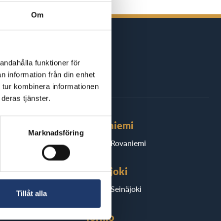
Om
andahålla funktioner för
n information från din enhet
nd
 tur kombinera informationen
deras tjänster.
Rovaniemi
Marknadsföring
BioRex Rovaniemi
Seinäjoki
ad
BioRex Seinäjoki
Tillåt alla
Tornio