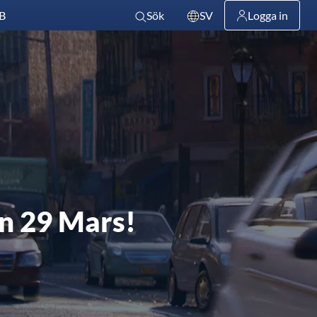
B
Sök
SV
Logga in
n 29 Mars!