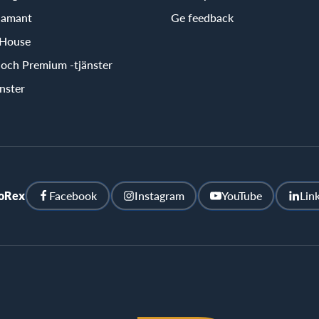
iamant
Ge feedback
 House
r och Premium -tjänster
nster
ioRex
Facebook
Instagram
YouTube
Lin