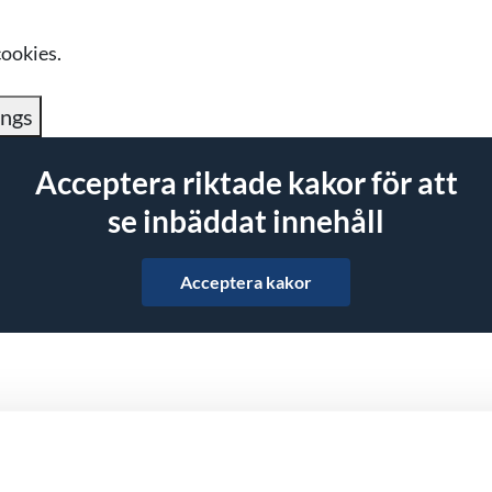
cookies.
ings
Acceptera riktade kakor för att
se inbäddat innehåll
Acceptera kakor
Dela på Facebook
Dela i Twitter
Dela i LinkedIn
Dela i WhatsApp