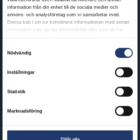
Helsinki
Riihimäki
information från din enhet till de sociala medier och
annons- och analysföretag som vi samarbetar med.
BioRex Redi
BioRex Riihimäki
Dessa kan i sin tur kombinera informationen med annan
BioRex Tripla
information som du har tillhandahållit eller som de har
Rovaniemi
samlat in när du har använt deras tjänster.
Hyvinkää
BioRex Rovaniemi
Samtyckesval
BioRex Sveitsi
Nödvändig
Seinäjoki
Hämeenlinna
BioRex Seinäjoki
Inställningar
BioRex Verkatehdas
Tornio
Kajaani
BioRex Torneå
Statistik
BioRex Kajaani
Vaasa
Marknadsföring
Pietarsaari
BioRex Vasa
BioRex Jakobstad
Porvoo
Tillåt alla