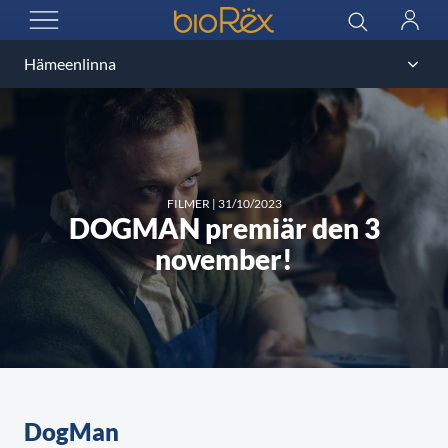
BioRex Cinemas
Sök
Logga
ÖPPNA MENYN
in
FILMER
|
31/10/2023
DOGMAN premiär den 3
november!
DogMan