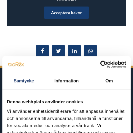
Acceptera kakor
Dela på Facebook
Dela i Twitter
Dela i LinkedIn
Dela i WhatsApp
Samtycke
Information
Om
Denna webbplats använder cookies
BioRex har 12 biografer runt om i
Vi använder enhetsidentifierare för att anpassa innehållet
Finland
och annonserna till användarna, tillhandahålla funktioner
för sociala medier och analysera vår trafik. Vi
vidarebefordrar även sådana identifierare och annan