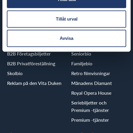
BioRex Borgå
Tillåt urval
B2B
Filmer och kampanjer
Avvisa
Biografer
Uutiset
B2B Företagsbiljetter
Seniorbio
B2B Privatföreställning
Familjebio
Skolbio
Retro filmvisningar
Reklam på den Vita Duken
Månadens Diamant
Royal Opera House
Seriebiljetter och
Premium -tjänster
Premium -tjänster