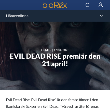
BioRex Cinemas
Sök
Logga
ÖPPNA MENYN
in
FILMER
|
17/04/2023
EVIL DEAD RISE premiär den
21 april!
Evil Dead Rise ’Evil Dead Rise” är den femte filmen i den
ikoniska skräckserien Evil Dead. Två systrar återförenas