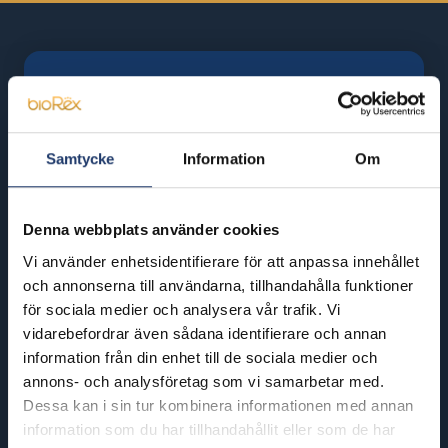
BioRex har 12 biografer runt om i
Samtycke
Information
Om
Finland
Denna webbplats använder cookies
Helsinki
Riihimäki
Vi använder enhetsidentifierare för att anpassa innehållet
BioRex Redi
BioRex Riihimäki
och annonserna till användarna, tillhandahålla funktioner
BioRex Tripla
för sociala medier och analysera vår trafik. Vi
Rovaniemi
vidarebefordrar även sådana identifierare och annan
Hyvinkää
BioRex Rovaniemi
information från din enhet till de sociala medier och
BioRex Sveitsi
annons- och analysföretag som vi samarbetar med.
Seinäjoki
Dessa kan i sin tur kombinera informationen med annan
Hämeenlinna
BioRex Seinäjoki
information som du har tillhandahållit eller som de har