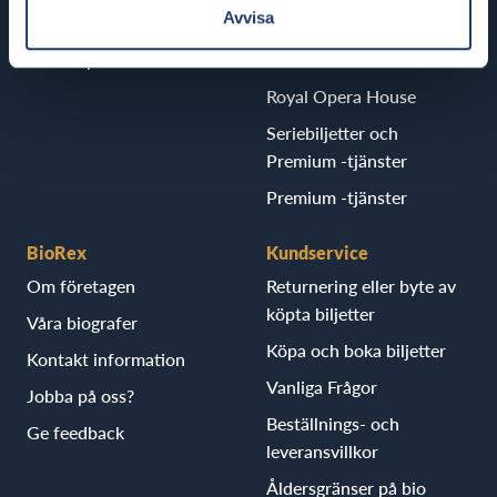
Avvisa
Skolbio
Retro filmvisningar
Reklam på den Vita Duken
Månadens Diamant
Royal Opera House
Seriebiljetter och
Premium -tjänster
Premium -tjänster
BioRex
Kundservice
Om företagen
Returnering eller byte av
köpta biljetter
Våra biografer
Köpa och boka biljetter
Kontakt information
Vanliga Frågor
Jobba på oss?
Beställnings- och
Ge feedback
leveransvillkor
Åldersgränser på bio