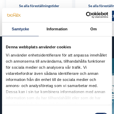
Se alla föreställningstider
Se alla föreställ
Läs mer och köp
Läs mer oc
Samtycke
Information
Om
Denna webbplats använder cookies
Kommande filmer
Vi använder enhetsidentifierare för att anpassa innehållet
och annonserna till användarna, tillhandahålla funktioner
för sociala medier och analysera vår trafik. Vi
vidarebefordrar även sådana identifierare och annan
information från din enhet till de sociala medier och
annons- och analysföretag som vi samarbetar med.
Dessa kan i sin tur kombinera informationen med annan
information som du har tillhandahållit eller som de har
samlat in när du har använt deras tjänster.
Samtyckesval