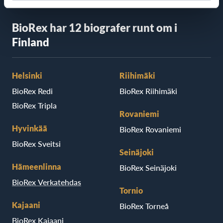
BioRex har 12 biografer runt om i
Finland
Helsinki
Riihimäki
BioRex Redi
BioRex Riihimäki
BioRex Tripla
Rovaniemi
Hyvinkää
BioRex Rovaniemi
BioRex Sveitsi
Seinäjoki
Hämeenlinna
BioRex Seinäjoki
BioRex Verkatehdas
Tornio
Kajaani
BioRex Torneå
BioRex Kajaani