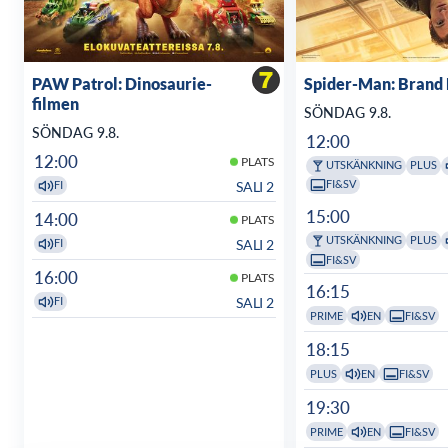
PAW Patrol: Dinosaurie-
Spider-Man: Brand
filmen
SÖNDAG 9.8.
SÖNDAG 9.8.
12:00
12:00
PLATS
UTSKÄNKNING
PLUS
FI&SV
SALI 2
FI
15:00
14:00
PLATS
UTSKÄNKNING
PLUS
SALI 2
FI
FI&SV
16:00
PLATS
16:15
SALI 2
FI
PRIME
EN
FI&SV
18:15
PLUS
EN
FI&SV
19:30
PRIME
EN
FI&SV