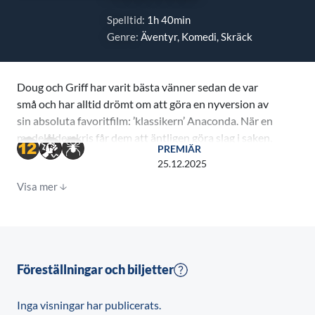
Spelltid:
1h 40min
Genre:
Äventyr, Komedi, Skräck
Doug och Griff har varit bästa vänner sedan de var
små och har alltid drömt om att göra en nyversion av
sin absoluta favoritfilm: ’klassikern’ Anaconda. När en
medelålderskris får dem att äntligen göra slag i saken,
PREMIÄR
beger de sig långt in i Amazonas för att börja filma.
25.12.2025
Men saker blir på allvar när en verklig jättelik
Visa mer
anakonda dyker upp och förvandlar deras komiskt
kaotiska filminspelning till en livsfarlig situation.
Filmen de är dödsugna på att göra? Den kanske
faktiskt kostar dem livet.
Föreställningar och biljetter
Inga visningar har publicerats.