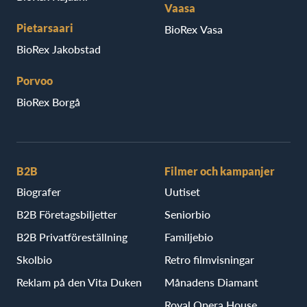
Vaasa
Pietarsaari
BioRex Vasa
BioRex Jakobstad
Porvoo
BioRex Borgå
B2B
Filmer och kampanjer
Biografer
Uutiset
B2B Företagsbiljetter
Seniorbio
B2B Privatföreställning
Familjebio
Skolbio
Retro filmvisningar
Reklam på den Vita Duken
Månadens Diamant
Royal Opera House