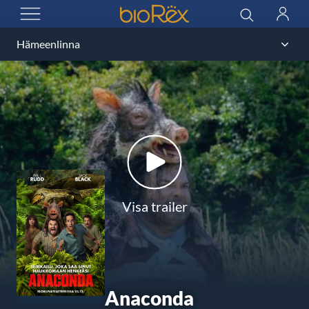
BioRex Cinemas
Sök
Logga
ÖPPNA MENYN
in
Visa trailer
Anaconda