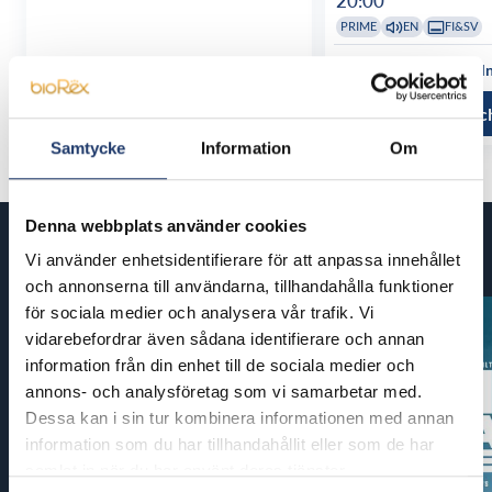
20:00
PRIME
EN
FI&SV
Se alla föreställningstider
Se alla föreställ
Läs mer och köp
Läs mer oc
Samtycke
Information
Om
Denna webbplats använder cookies
Kommande filmer
Vi använder enhetsidentifierare för att anpassa innehållet
och annonserna till användarna, tillhandahålla funktioner
för sociala medier och analysera vår trafik. Vi
vidarebefordrar även sådana identifierare och annan
information från din enhet till de sociala medier och
annons- och analysföretag som vi samarbetar med.
Dessa kan i sin tur kombinera informationen med annan
information som du har tillhandahållit eller som de har
samlat in när du har använt deras tjänster.