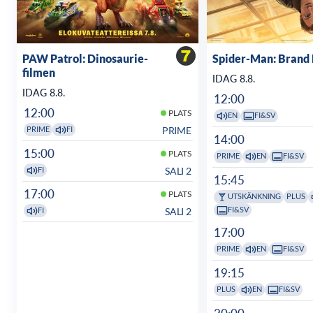
PAW Patrol: Dinosaurie-
Spider-Man: Brand
filmen
IDAG 8.8.
IDAG 8.8.
12:00
12:00
PLATS
EN
FI&SV
PRIME
PRIME
FI
14:00
15:00
PLATS
PRIME
EN
FI&SV
SALI 2
FI
15:45
17:00
PLATS
UTSKÄNKNING
PLUS
FI&SV
SALI 2
FI
17:00
PRIME
EN
FI&SV
19:15
PLUS
EN
FI&SV