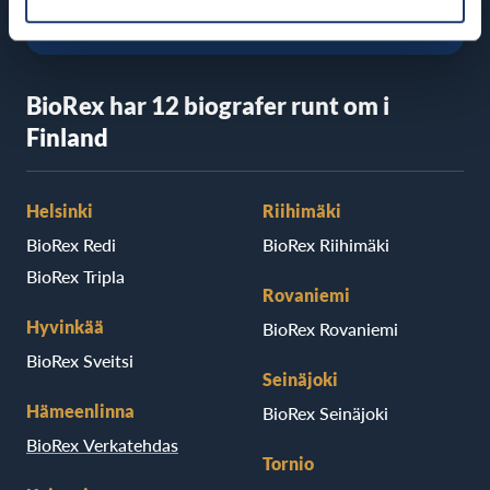
BioRex har 12 biografer runt om i
Finland
Helsinki
Riihimäki
BioRex Redi
BioRex Riihimäki
BioRex Tripla
Rovaniemi
Hyvinkää
BioRex Rovaniemi
BioRex Sveitsi
Seinäjoki
Hämeenlinna
BioRex Seinäjoki
BioRex Verkatehdas
Tornio