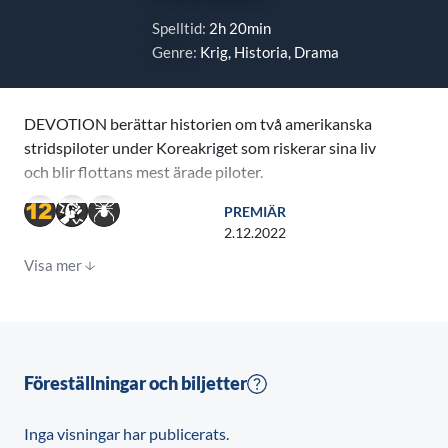
Spelltid:
2h 20min
Genre:
Krig, Historia, Drama
DEVOTION berättar historien om två amerikanska
stridspiloter under Koreakriget som riskerar sina liv
och blir flottans mest ärade piloter.
PREMIÄR
I huvudrollerna ser vi Jonathan Majors, Glen Powell,
2.12.2022
Christina Jackson, Thomas Sadoski, Joe Jonas, Daren
Visa mer
Kagasoff, Spencer Neville och Nick Hargrove.
Föreställningar och biljetter
Inga visningar har publicerats.