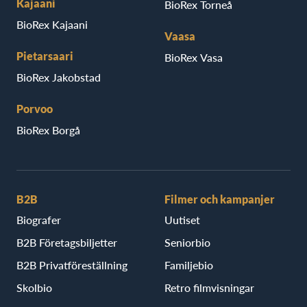
Kajaani
BioRex Torneå
BioRex Kajaani
Vaasa
Pietarsaari
BioRex Vasa
BioRex Jakobstad
Porvoo
BioRex Borgå
B2B
Filmer och kampanjer
Biografer
Uutiset
B2B Företagsbiljetter
Seniorbio
B2B Privatföreställning
Familjebio
Skolbio
Retro filmvisningar