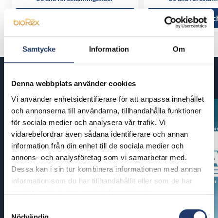
Läs mer och köp
Läs mer oc
Samtycke
Information
Om
Kommande filmer
Denna webbplats använder cookies
Vi använder enhetsidentifierare för att anpassa innehållet
och annonserna till användarna, tillhandahålla funktioner
för sociala medier och analysera vår trafik. Vi
vidarebefordrar även sådana identifierare och annan
information från din enhet till de sociala medier och
annons- och analysföretag som vi samarbetar med.
Dessa kan i sin tur kombinera informationen med annan
information som du har tillhandahållit eller som de har
samlat in när du har använt deras tjänster.
Samtyckesval
Nödvändig