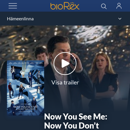
BioRex Cinemas
Sök
Logga
ÖPPNA MENYN
in
Visa trailer
Now You See Me:
Now You Don’t