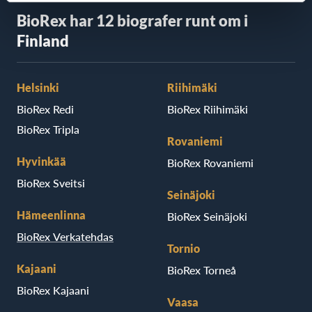
BioRex har 12 biografer runt om i
Finland
Helsinki
Riihimäki
BioRex Redi
BioRex Riihimäki
BioRex Tripla
Rovaniemi
Hyvinkää
BioRex Rovaniemi
BioRex Sveitsi
Seinäjoki
Hämeenlinna
BioRex Seinäjoki
BioRex Verkatehdas
Tornio
Kajaani
BioRex Torneå
BioRex Kajaani
Vaasa