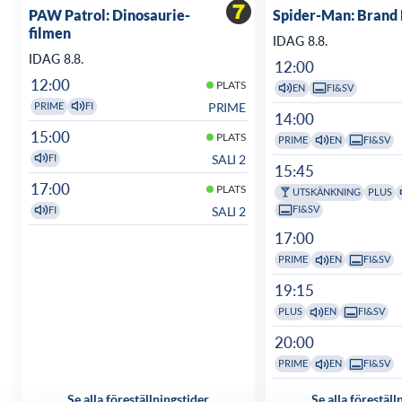
PAW Patrol: Dinosaurie-
Spider-Man: Brand
filmen
IDAG 8.8.
IDAG 8.8.
12:00
12:00
PLATS
EN
FI&SV
PRIME
PRIME
FI
14:00
15:00
PLATS
PRIME
EN
FI&SV
SALI 2
FI
15:45
17:00
PLATS
UTSKÄNKNING
PLUS
FI&SV
SALI 2
FI
17:00
PRIME
EN
FI&SV
19:15
PLUS
EN
FI&SV
20:00
PRIME
EN
FI&SV
Se alla föreställningstider
Se alla föreställ