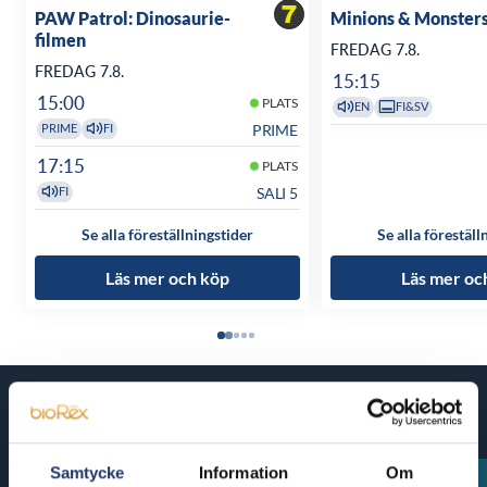
PAW Patrol: Dinosaurie-
Minions & Monster
filmen
FREDAG 7.8.
FREDAG 7.8.
15:15
15:00
PLATS
EN
FI&SV
PRIME
PRIME
FI
17:15
PLATS
SALI 5
FI
Se alla föreställningstider
Se alla föreställ
Läs mer och köp
Läs mer oc
Kommande filmer
Samtycke
Information
Om