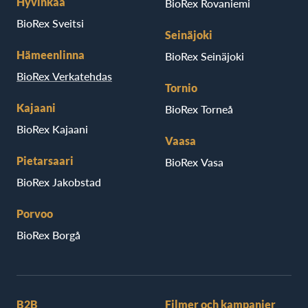
Hyvinkää
BioRex Rovaniemi
BioRex Sveitsi
Seinäjoki
Hämeenlinna
BioRex Seinäjoki
BioRex Verkatehdas
Tornio
Kajaani
BioRex Torneå
BioRex Kajaani
Vaasa
Pietarsaari
BioRex Vasa
BioRex Jakobstad
Porvoo
BioRex Borgå
B2B
Filmer och kampanjer