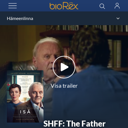
BioRex Cinemas
Sök
Logga
ÖPPNA MENYN
in
Visa trailer
SHFF: The Father