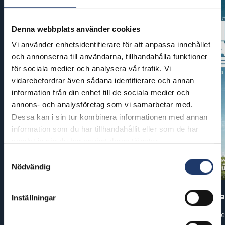
Denna webbplats använder cookies
Vi använder enhetsidentifierare för att anpassa innehållet
och annonserna till användarna, tillhandahålla funktioner
för sociala medier och analysera vår trafik. Vi
vidarebefordrar även sådana identifierare och annan
information från din enhet till de sociala medier och
annons- och analysföretag som vi samarbetar med.
Dessa kan i sin tur kombinera informationen med annan
information som du har tillhandahållit eller som de har
samlat in när du har använt deras tjänster.
Samtyckesval
Nödvändig
Pirates of the Caribbean: At
The End of Oa
Inställningar
World’s End
Premiär: fre
Premiär: tor 13.8.