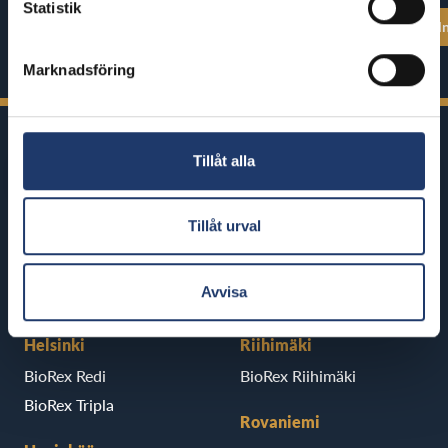
Statistik
Se alla föreställningstider
Se alla föreställ
Marknadsföring
Tillåt alla
Tillåt urval
BioRex har 12 biografer runt om i
Finland
Avvisa
Helsinki
Riihimäki
BioRex Redi
BioRex Riihimäki
BioRex Tripla
Rovaniemi